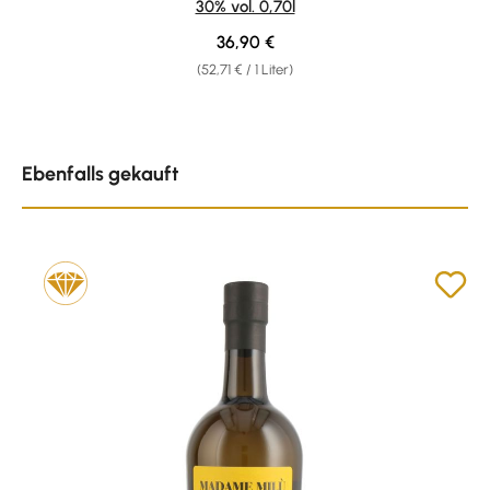
30% vol. 0,70l
Regulärer Preis:
36,90 €
(52,71 € / 1 Liter)
Produktgalerie überspringen
Ebenfalls gekauft