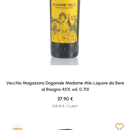
Vecchio Magazzino Doganale Madame Milu Liquore da Bere
al Bisogno 45% vol. 0,70l
Regulärer Preis:
37,90 €
(54,14 € / 1 Liter)