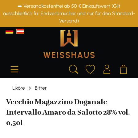
➡️ Versandkostenfrei ab 50 € Einkaufswert (Gilt
alt springen
ausschließlich für Endverbraucher und nur für den Standard-
Versand)
Liköre
Bitter
Vecchio Magazzino Doganale
Intervallo Amaro da Salotto 28% vol.
0,50l