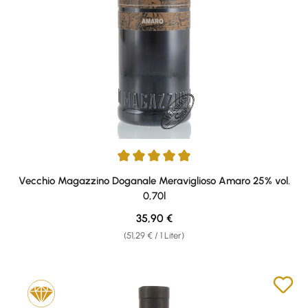
Durchschnittliche Bewertung von 5 von 5 Sternen
Vecchio Magazzino Doganale Meraviglioso Amaro 25% vol.
0,70l
Regulärer Preis:
35,90 €
(51,29 € / 1 Liter)