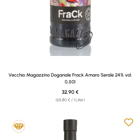
Vecchio Magazzino Doganale Frack Amaro Serale 24% vol.
0,50l
Regulärer Preis:
32,90 €
(65,80 € / 1 Liter)