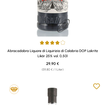
Durchschnittliche Bewertung von 4 von 5 Sternen
Abracadabra Liquore di Liquirizia di Calabria DOP Lakritz
Likör 25% vol. 0,50l
Regulärer Preis:
29,90 €
(59,80 € / 1 Liter)