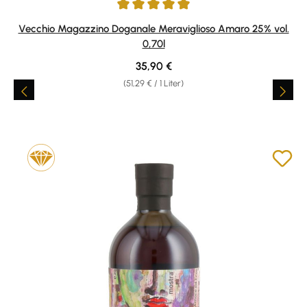
Durchschnittliche Bewertung von 5 von 5 Sternen
Vecchio Magazzino Doganale Meraviglioso Amaro 25% vol.
0,70l
Regulärer Preis:
35,90 €
(51,29 € / 1 Liter)