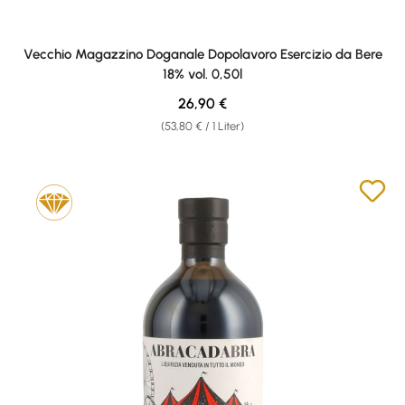
Vecchio Magazzino Doganale Dopolavoro Esercizio da Bere
18% vol. 0,50l
Regulärer Preis:
26,90 €
(53,80 € / 1 Liter)