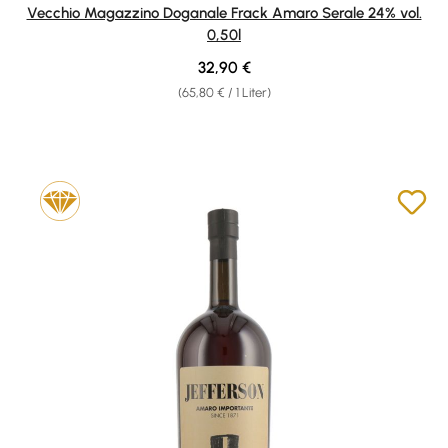
Vecchio Magazzino Doganale Frack Amaro Serale 24% vol.
0,50l
Regulärer Preis:
32,90 €
(65,80 € / 1 Liter)