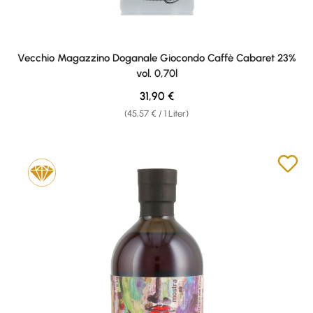
Vecchio Magazzino Doganale Giocondo Caffè Cabaret 23%
vol. 0,70l
Regulärer Preis:
31,90 €
(45,57 € / 1 Liter)