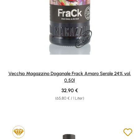
Vecchio Magazzino Doganale Frack Amaro Serale 24% vol.
0,50l
Regulärer Preis:
32,90 €
(65,80 € / 1 Liter)