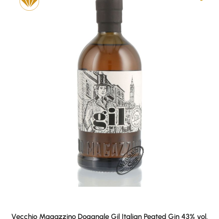
Vecchio Magazzino Doganale Gil Italian Peated Gin 43% vol.