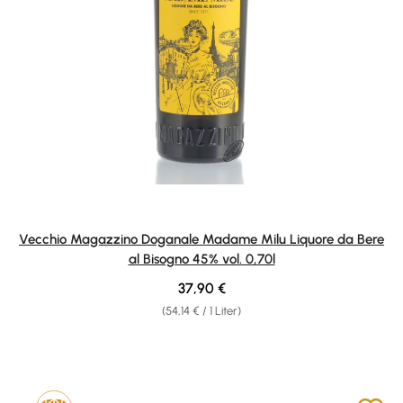
Vecchio Magazzino Doganale Madame Milu Liquore da Bere
al Bisogno 45% vol. 0,70l
Regulärer Preis:
37,90 €
(54,14 € / 1 Liter)