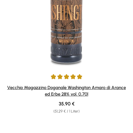
Durchschnittliche Bewertung von 5 von 5 Sternen
Vecchio Magazzino Doganale Washington Amaro di Arance
ed Erbe 28% vol. 0,70l
Regulärer Preis:
35,90 €
(51,29 € / 1 Liter)