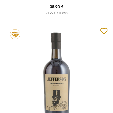
Regulärer Preis:
35,90 €
(51,29 € / 1 Liter)