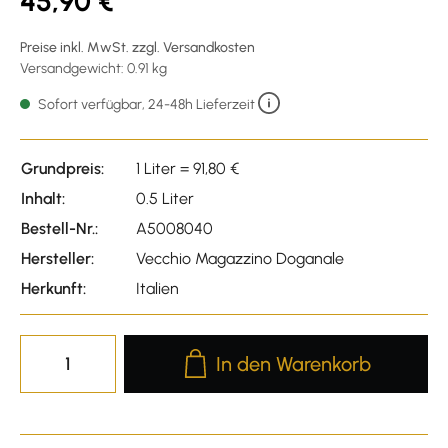
45,90 €
Preise inkl. MwSt. zzgl. Versandkosten
Versandgewicht: 0.91 kg
Sofort verfügbar, 24-48h Lieferzeit
Grundpreis:
1 Liter = 91,80 €
Inhalt:
0.5 Liter
Bestell-Nr.:
A5008040
Hersteller:
Vecchio Magazzino Doganale
Herkunft:
Italien
Produkt Anzahl: Gib den gewünscht
In den Warenkorb