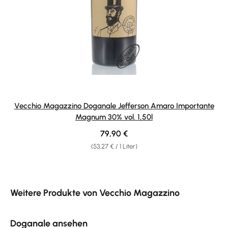
Vecchio Magazzino Doganale Jefferson Amaro Importante
Magnum 30% vol. 1,50l
Regulärer Preis:
79,90 €
(53,27 € / 1 Liter)
Produktgalerie überspringen
Weitere Produkte von Vecchio Magazzino
Doganale ansehen