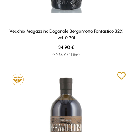
Vecchio Magazzino Doganale Bergamotto Fantastico 32%
vol. 0,70l
Regulärer Preis:
34,90 €
(49,86 € / 1 Liter)