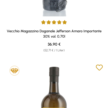
Durchschnittliche Bewertung von 5 von 5 Sternen
Vecchio Magazzino Doganale Jefferson Amaro Importante
30% vol. 0,70l
Regulärer Preis:
36,90 €
(52,71 € / 1 Liter)