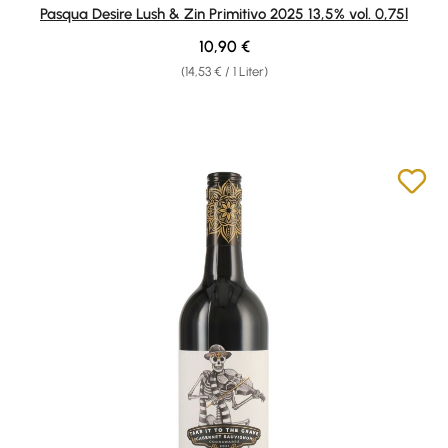
Durchschnittliche Bewertung von 4.91 von 5 Sternen
Pasqua Desire Lush & Zin Primitivo 2025 13,5% vol. 0,75l
Regulärer Preis:
10,90 €
(14,53 € / 1 Liter)