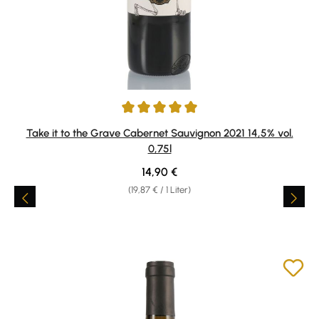
Durchschnittliche Bewertung von 5 von 5 Sternen
Take it to the Grave Cabernet Sauvignon 2021 14,5% vol.
0,75l
Regulärer Preis:
14,90 €
(19,87 € / 1 Liter)