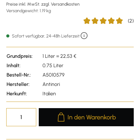
Preise inkl. MwSt. zzgl. Versandkosten
Versandgewicht: 1.19 kg
(2)
Durchschnittliche Bewert
Sofort verfügbar, 24-48h Lieferzeit
Grundpreis:
1 Liter = 22,53 €
Inhalt:
0.75 Liter
Bestell-Nr.:
A5010579
Hersteller:
Antinori
Herkunft:
Italien
Produkt Anzahl: Gib den gewünscht
In den Warenkorb