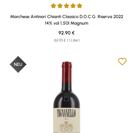
Durchschnittliche Bewertung von 5 von 5 Sternen
Marchese Antinori Chianti Classico D.O.C.G. Riserva 2022
14% vol 1,50l Magnum
Regulärer Preis:
92,90 €
(61,93 € / 1 Liter)
NEU