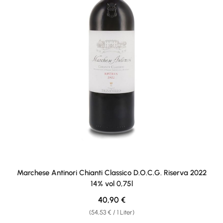
Marchese Antinori Chianti Classico D.O.C.G. Riserva 2022
14% vol 0,75l
Regulärer Preis:
40,90 €
(54,53 € / 1 Liter)