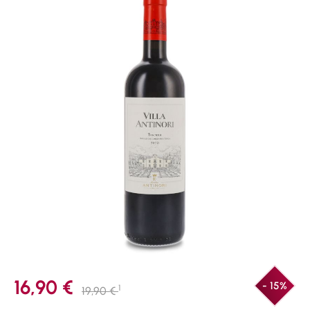
16,90 €
- 15%
1
19,90 €