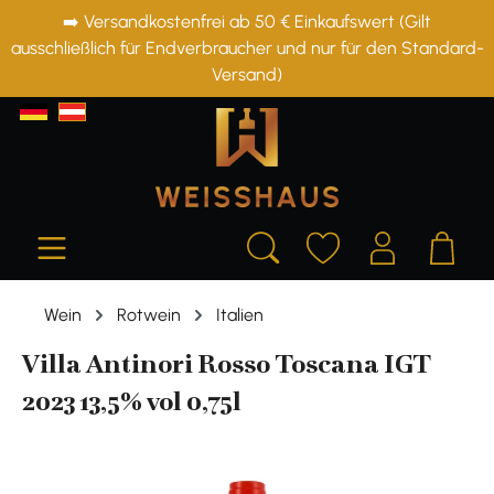
➡️ Versandkostenfrei ab 50 € Einkaufswert (Gilt
alt springen
ausschließlich für Endverbraucher und nur für den Standard-
Versand)
Wein
Rotwein
Italien
Villa Antinori Rosso Toscana IGT
2023 13,5% vol 0,75l
Bildergalerie überspringen