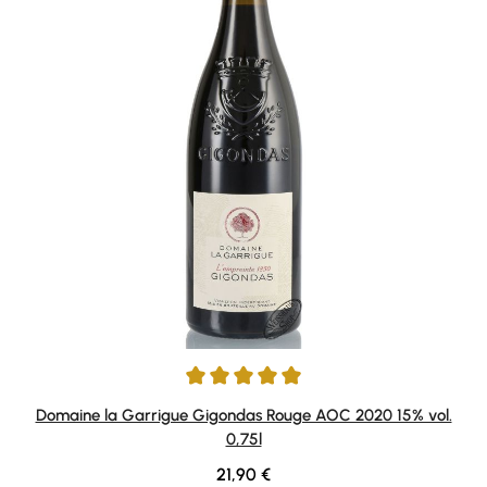
Durchschnittliche Bewertung von 5 von 5 Sternen
Domaine la Garrigue Gigondas Rouge AOC 2020 15% vol.
0,75l
Regulärer Preis:
21,90 €