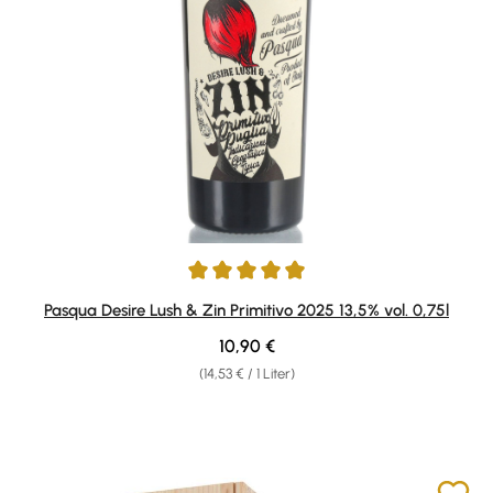
Durchschnittliche Bewertung von 4.91 von 5 Sternen
Pasqua Desire Lush & Zin Primitivo 2025 13,5% vol. 0,75l
Regulärer Preis:
10,90 €
(14,53 € / 1 Liter)