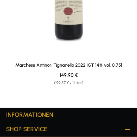
Marchese Antinori Tignanello 2022 IGT 14% vol. 0,75l
Regulärer Preis:
149,90 €
(199,87 € / 1 Liter)
INFORMATIONEN
SHOP SERVICE