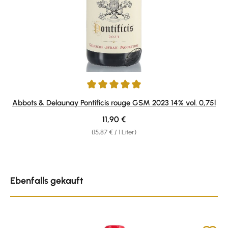
Durchschnittliche Bewertung von 5 von 5 Sternen
Abbots & Delaunay Pontificis rouge GSM 2023 14% vol. 0,75l
Regulärer Preis:
11,90 €
(15,87 € / 1 Liter)
Produktgalerie überspringen
Ebenfalls gekauft