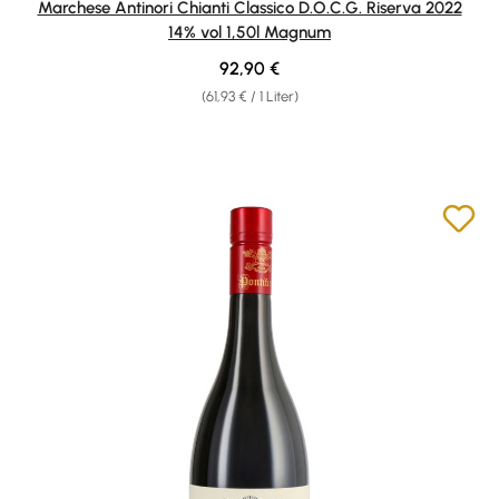
Marchese Antinori Chianti Classico D.O.C.G. Riserva 2022
14% vol 1,50l Magnum
Regulärer Preis:
92,90 €
(61,93 € / 1 Liter)