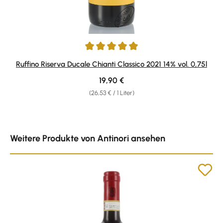
Durchschnittliche Bewertung von 5 von 5 Sternen
Ruffino Riserva Ducale Chianti Classico 2021 14% vol. 0,75l
Regulärer Preis:
19,90 €
(26,53 € / 1 Liter)
Produktgalerie überspringen
Weitere Produkte von Antinori ansehen