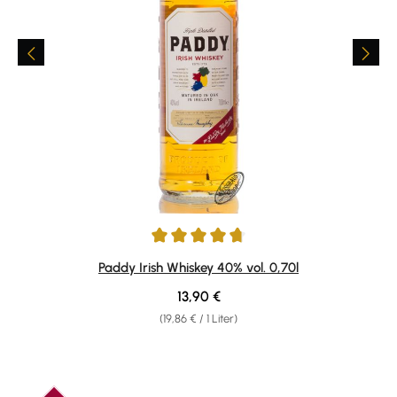
Durchschnittliche Bewertung von 4.81 von 5 Sternen
Paddy Irish Whiskey 40% vol. 0,70l
Regulärer Preis:
13,90 €
(19,86 € / 1 Liter)