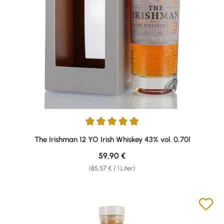
Durchschnittliche Bewertung von 4.88 von 5 Sternen
The Irishman 12 YO Irish Whiskey 43% vol. 0,70l
Regulärer Preis:
59,90 €
(85,57 € / 1 Liter)