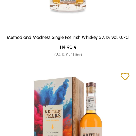
Method and Madness Single Pot Irish Whiskey 57,1% vol. 0,70l
Regulärer Preis:
114,90 €
(164,14 € / 1 Liter)