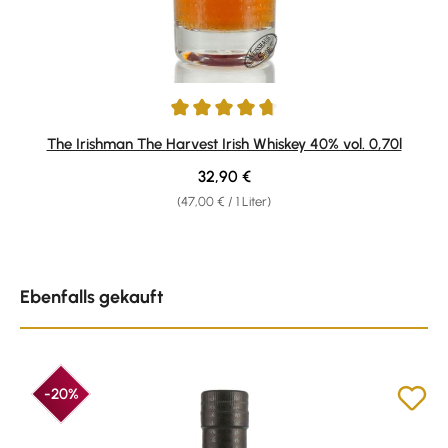
Durchschnittliche Bewertung von 4.75 von 5 Sternen
The Irishman The Harvest Irish Whiskey 40% vol. 0,70l
Regulärer Preis:
32,90 €
(47,00 € / 1 Liter)
Produktgalerie überspringen
Ebenfalls gekauft
-20%