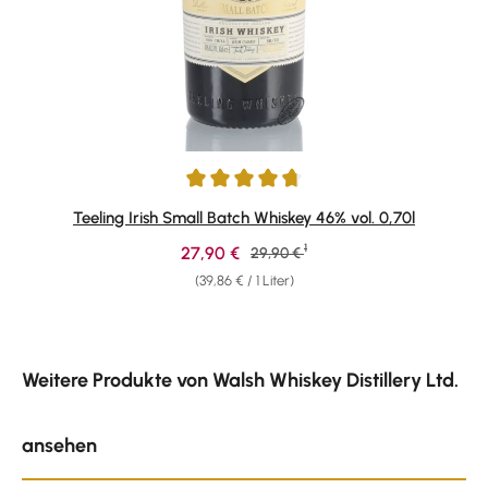
Durchschnittliche Bewertung von 4.79 von 5 Sternen
Teeling Irish Small Batch Whiskey 46% vol. 0,70l
1
Verkaufspreis:
27,90 €
Regulärer Preis:
29,90 €
(39,86 € / 1 Liter)
Produktgalerie überspringen
Weitere Produkte von Walsh Whiskey Distillery Ltd.
ansehen