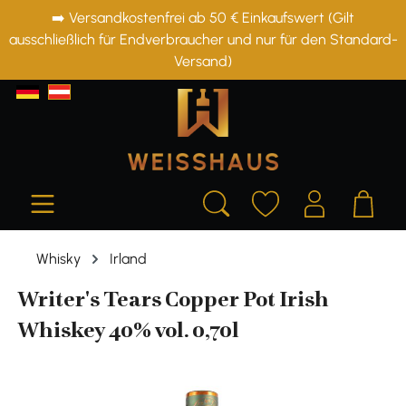
➡️ Versandkostenfrei ab 50 € Einkaufswert (Gilt
alt springen
ausschließlich für Endverbraucher und nur für den Standard-
Versand)
Whisky
Irland
Writer's Tears Copper Pot Irish
Whiskey 40% vol. 0,70l
Bildergalerie überspringen