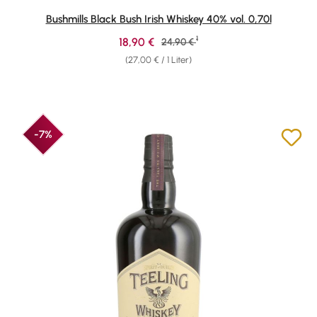
Durchschnittliche Bewertung von 4.84 von 5 Sternen
Bushmills Black Bush Irish Whiskey 40% vol. 0,70l
1
Verkaufspreis:
18,90 €
Regulärer Preis:
24,90 €
(27,00 € / 1 Liter)
-7%