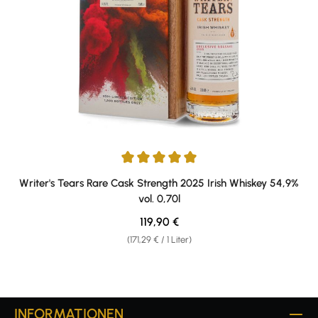
Durchschnittliche Bewertung von 5 von 5 Sternen
Writer's Tears Rare Cask Strength 2025 Irish Whiskey 54,9%
vol. 0,70l
Regulärer Preis:
119,90 €
(171,29 € / 1 Liter)
INFORMATIONEN