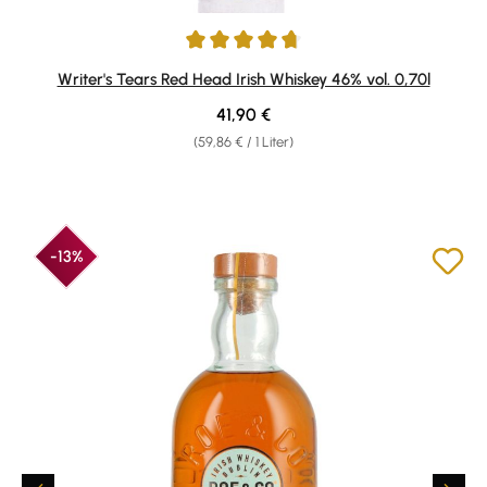
Durchschnittliche Bewertung von 4.79 von 5 Sternen
Writer's Tears Red Head Irish Whiskey 46% vol. 0,70l
Regulärer Preis:
41,90 €
(59,86 € / 1 Liter)
-13%