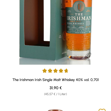
Durchschnittliche Bewertung von 4.69 von 5 Sternen
The Irishman Irish Single Malt Whiskey 40% vol. 0,70l
Regulärer Preis:
31,90 €
(45,57 € / 1 Liter)