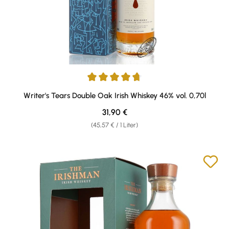
Durchschnittliche Bewertung von 4.69 von 5 Sternen
Writer's Tears Double Oak Irish Whiskey 46% vol. 0,70l
Regulärer Preis:
31,90 €
(45,57 € / 1 Liter)