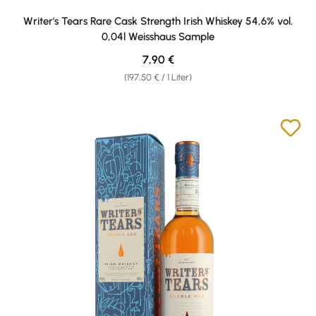
Writer's Tears Rare Cask Strength Irish Whiskey 54,6% vol.
0,04l Weisshaus Sample
Regulärer Preis:
7,90 €
(197,50 € / 1 Liter)