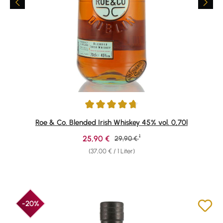
Durchschnittliche Bewertung von 4.86 von 5 Sternen
Roe & Co. Blended Irish Whiskey 45% vol. 0,70l
1
Verkaufspreis:
25,90 €
Regulärer Preis:
29,90 €
(37,00 € / 1 Liter)
-20%