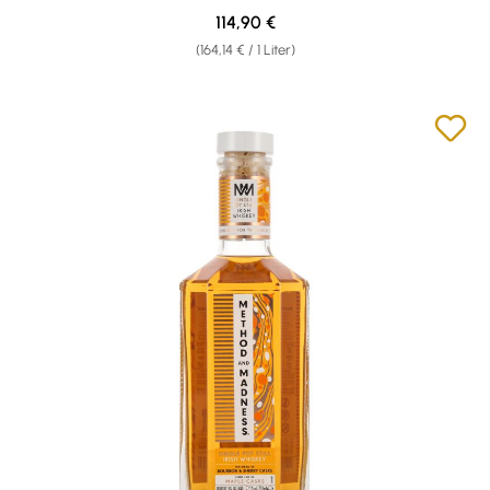
Regulärer Preis:
114,90 €
(164,14 € / 1 Liter)