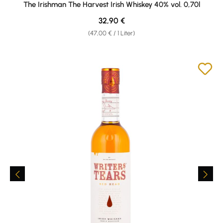
The Irishman The Harvest Irish Whiskey 40% vol. 0,70l
Regulärer Preis:
32,90 €
(47,00 € / 1 Liter)