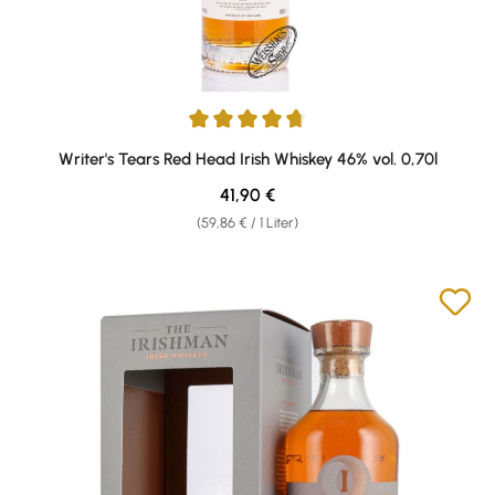
Durchschnittliche Bewertung von 4.79 von 5 Sternen
Writer's Tears Red Head Irish Whiskey 46% vol. 0,70l
Regulärer Preis:
41,90 €
(59,86 € / 1 Liter)