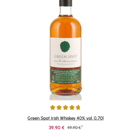
Durchschnittliche Bewertung von 4.78 von 5 Sternen
Green Spot Irish Whiskey 40% vol. 0,70l
1
Verkaufspreis:
39,90 €
Regulärer Preis:
49,90 €