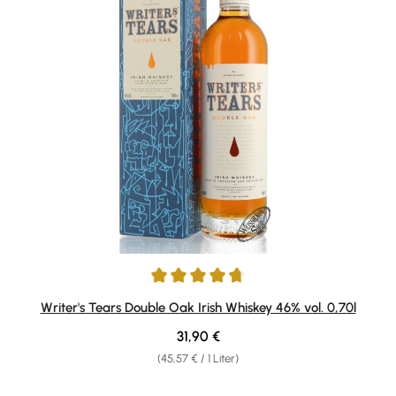
Durchschnittliche Bewertung von 4.69 von 5 Sternen
Writer's Tears Double Oak Irish Whiskey 46% vol. 0,70l
Regulärer Preis:
31,90 €
(45,57 € / 1 Liter)