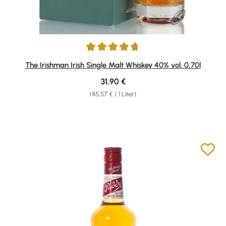
Durchschnittliche Bewertung von 4.69 von 5 Sternen
The Irishman Irish Single Malt Whiskey 40% vol. 0,70l
Regulärer Preis:
31,90 €
(45,57 € / 1 Liter)