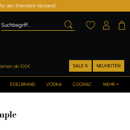
r für den Standard-Versand)
Deutschland
Österreich
SALE %
NEUHEITEN
rämien ab 100€
EDELBRAND
VODKA
COGNAC
MEHR
mple