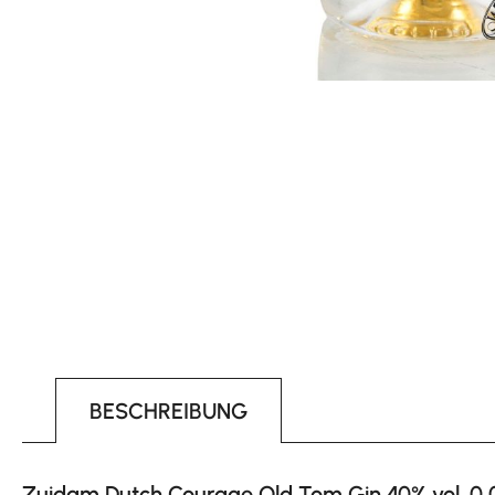
BESCHREIBUNG
Zuidam Dutch Courage Old Tom Gin 40% vol. 0,