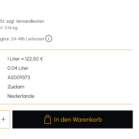
wSt. zzgl. Versandkosten
: 0.16 kg
gbar, 24-48h Lieferzeit
1 Liter = 122,50 €
0.04 Liter
A5009373
Zuidam
Niederlande
Produkt Anzahl: Gib den gewünschten We
In den Warenkorb