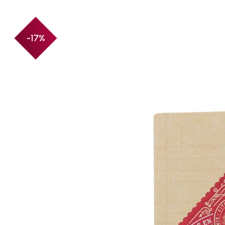
Produktgalerie überspringen
-17%