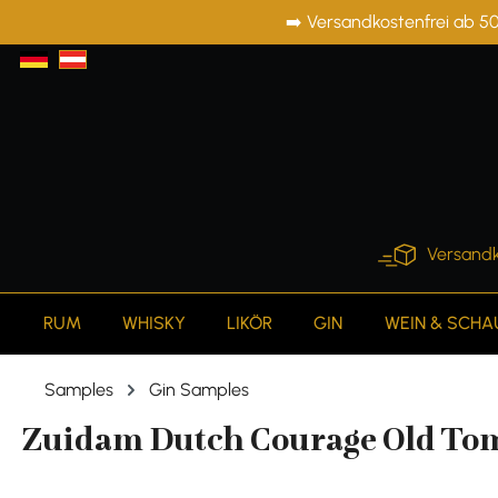
➡️ Versandkostenfrei ab 50
springen
Zur Hauptnavigation springen
Versandk
RUM
WHISKY
LIKÖR
GIN
WEIN & SCH
Samples
Gin Samples
Zuidam Dutch Courage Old Tom 