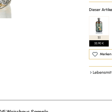
Dieser Artike
1 l
33,90 €
Merken
Lebensmit
04l Weisshaus Sample