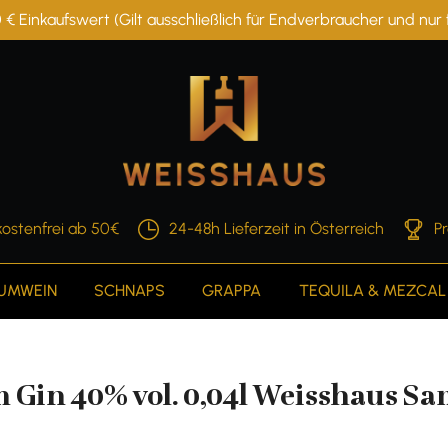
 € Einkaufswert (Gilt ausschließlich für Endverbraucher und nu
ostenfrei ab 50€
24-48h Lieferzeit in Österreich
P
AUMWEIN
SCHNAPS
GRAPPA
TEQUILA & MEZCAL
Gin 40% vol. 0,04l Weisshaus Sa