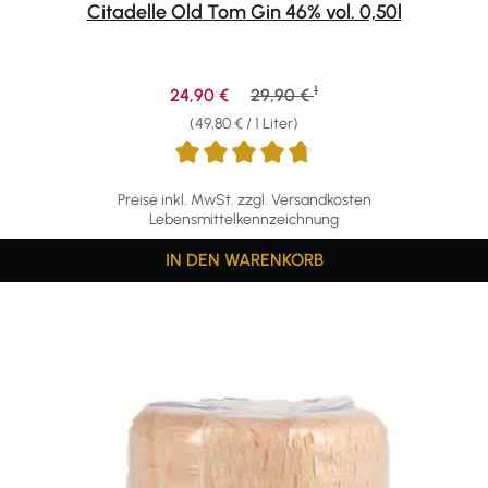
Citadelle Old Tom Gin 46% vol. 0,50l
1
Verkaufspreis:
Regulärer Preis:
24,90 €
29,90 €
(49,80 € / 1 Liter)
Preise inkl. MwSt. zzgl. Versandkosten
Lebensmittelkennzeichnung
IN DEN WARENKORB