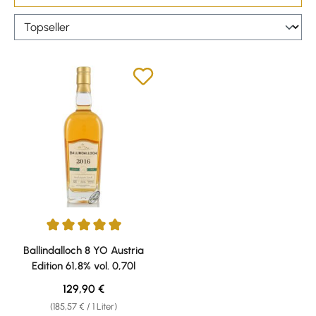
Durchschnittliche Bewertung von 5 von 5 Sternen
Ballindalloch 8 YO Austria
Edition 61,8% vol. 0,70l
Regulärer Preis:
129,90 €
(185,57 € / 1 Liter)