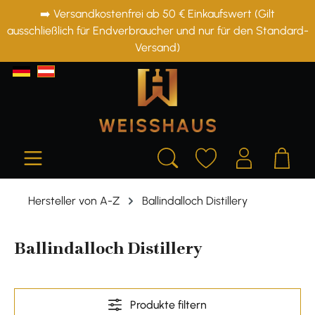
➡️ Versandkostenfrei ab 50 € Einkaufswert (Gilt
alt springen
ausschließlich für Endverbraucher und nur für den Standard-
Versand)
Hersteller von A-Z
Ballindalloch Distillery
Ballindalloch Distillery
Produkte filtern