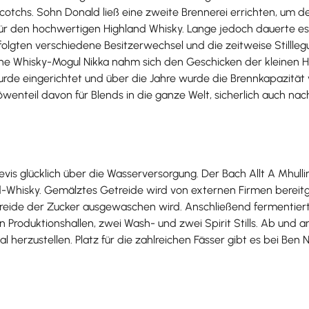
Scotchs. Sohn Donald ließ eine zweite Brennerei errichten, um
t für den hochwertigen Highland Whisky. Lange jedoch dauerte e
s folgten verschiedene Besitzerwechsel und die zeitweise Stilll
he Whisky-Mogul Nikka nahm sich den Geschicken der kleinen Hig
e eingerichtet und über die Jahre wurde die Brennkapazität verv
nteil davon für Blends in die ganze Welt, sicherlich auch nach
evis glücklich über die Wasserversorgung. Der Bach Allt A Mhulli
nd-Whisky. Gemälztes Getreide wird von externen Firmen bereitg
treide der Zucker ausgewaschen wird. Anschließend fermentiert 
en Produktionshallen, zwei Wash- und zwei Spirit Stills. Ab un
herzustellen. Platz für die zahlreichen Fässer gibt es bei Ben 