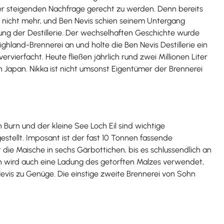
 der steigenden Nachfrage gerecht zu werden. Denn bereits
s nicht mehr, und Ben Nevis schien seinem Untergang
egung der Destillerie. Der wechselhaften Geschichte wurde
hland-Brennerei an und holte die Ben Nevis Destillerie ein
ierfacht. Heute fließen jährlich rund zwei Millionen Liter
 Japan. Nikka ist nicht umsonst Eigentümer der Brennerei
n Burn und der kleine See Loch Eil sind wichtige
estellt. Imposant ist der fast 10 Tonnen fassende
die Maische in sechs Gärbottichen, bis es schlussendlich an
d an wird auch eine Ladung des getorften Malzes verwendet,
Nevis zu Genüge. Die einstige zweite Brennerei von Sohn