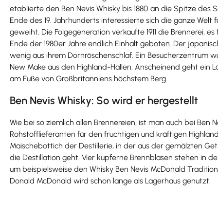
etablierte den Ben Nevis Whisky bis 1880 an die Spitze des 
Ende des 19. Jahrhunderts interessierte sich die ganze Wel
geweiht. Die Folgegeneration verkaufte 1911 die Brennerei, e
Ende der 1980er Jahre endlich Einhalt geboten. Der japanisc
wenig aus ihrem Dornröschenschlaf. Ein Besucherzentrum wurd
New Make aus den Highland-Hallen. Anscheinend geht ein Löwe
am Fuße von Großbritanniens höchstem Berg.
Ben Nevis Whisky: So wird er hergestellt
Wie bei so ziemlich allen Brennereien, ist man auch bei Ben N
Rohstofflieferanten für den fruchtigen und kräftigen Highla
Maischebottich der Destillerie, in der aus der gemälzten Ge
die Destillation geht. Vier kupferne Brennblasen stehen in d
um beispielsweise den Whisky Ben Nevis McDonald Traditional 
Donald McDonald wird schon lange als Lagerhaus genutzt.