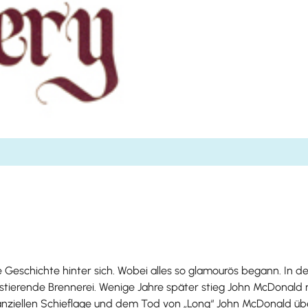
Geschichte hinter sich. Wobei alles so glamourös begann. In d
istierende Brennerei. Wenige Jahre später stieg John McDonald m
finanziellen Schieflage und dem Tod von „Long“ John McDonald 