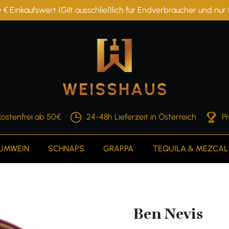
 € Einkaufswert (Gilt ausschließlich für Endverbraucher und nu
ostenfrei ab 50€
24-48h Lieferzeit in Österreich
P
AUMWEIN
SCHNAPS
GRAPPA
TEQUILA & MEZCAL
Ben Nevis