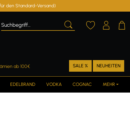
r für den Standard-Versand)
Deutschland
Österreich
SALE %
NEUHEITEN
rämien ab 100€
EDELBRAND
VODKA
COGNAC
MEHR