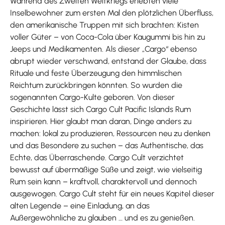
Während des Zweiten Weltkriegs erlebten viele
Inselbewohner zum ersten Mal den plötzlichen Überfluss,
den amerikanische Truppen mit sich brachten: Kisten
voller Güter – von Coca-Cola über Kaugummi bis hin zu
Jeeps und Medikamenten. Als dieser „Cargo“ ebenso
abrupt wieder verschwand, entstand der Glaube, dass
Rituale und feste Überzeugung den himmlischen
Reichtum zurückbringen könnten. So wurden die
sogenannten Cargo-Kulte geboren. Von dieser
Geschichte lässt sich Cargo Cult Pacific Islands Rum
inspirieren. Hier glaubt man daran, Dinge anders zu
machen: lokal zu produzieren, Ressourcen neu zu denken
und das Besondere zu suchen – das Authentische, das
Echte, das Überraschende. Cargo Cult verzichtet
bewusst auf übermäßige Süße und zeigt, wie vielseitig
Rum sein kann – kraftvoll, charaktervoll und dennoch
ausgewogen. Cargo Cult steht für ein neues Kapitel dieser
alten Legende – eine Einladung, an das
Außergewöhnliche zu glauben … und es zu genießen.