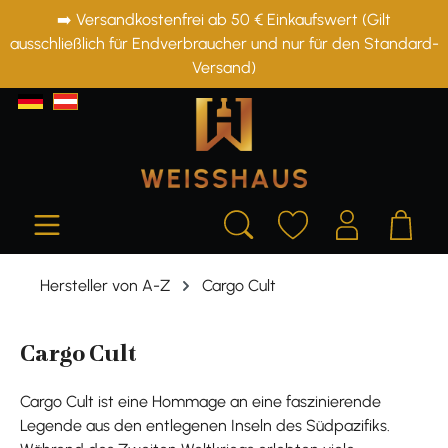
➡️ Versandkostenfrei ab 50 € Einkaufswert (Gilt
alt springen
ausschließlich für Endverbraucher und nur für den Standard-
Versand)
Hersteller von A-Z
Cargo Cult
Cargo Cult
Cargo Cult ist eine Hommage an eine faszinierende
Legende aus den entlegenen Inseln des Südpazifiks.