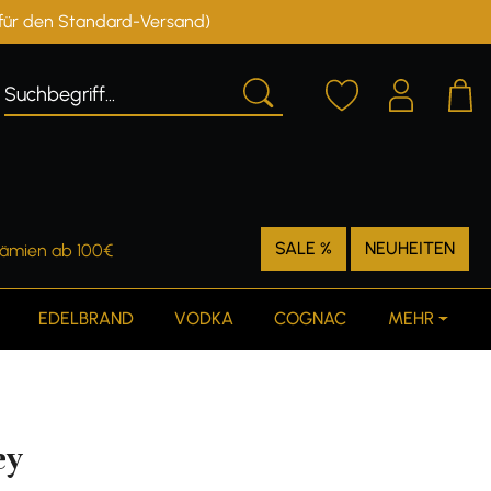
r für den Standard-Versand)
Deutschland
Österreich
SALE %
NEUHEITEN
rämien ab 100€
EDELBRAND
VODKA
COGNAC
MEHR
ey