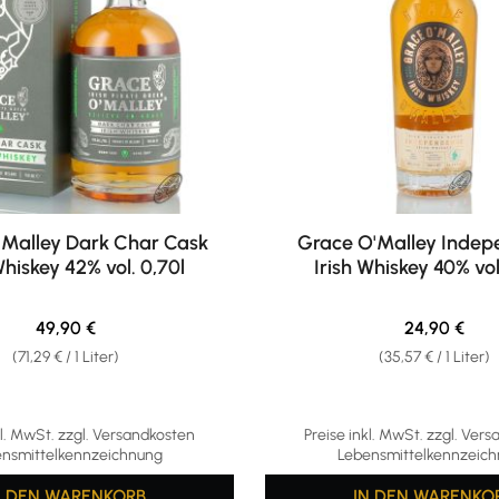
'Malley Dark Char Cask
Grace O'Malley Inde
Whiskey 42% vol. 0,70l
Irish Whiskey 40% vol
Regulärer Preis:
Regulärer Pr
49,90 €
24,90 €
(71,29 € / 1 Liter)
(35,57 € / 1 Liter)
kl. MwSt. zzgl. Versandkosten
Preise inkl. MwSt. zzgl. Ver
nsmittelkennzeichnung
Lebensmittelkennzeic
N DEN WARENKORB
IN DEN WARENKO