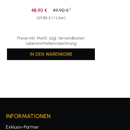
1
Verkaufspreis:
Regulärer Preis:
48,90 €
49,90 €
(69,86 € / 1 Liter)
Preise inkl. MwSt. zzgl. Versandkosten
Lebensmittelkennzeichnung
IN DEN WARENKORB
INFORMATIONEN
Exklusiv-Partner