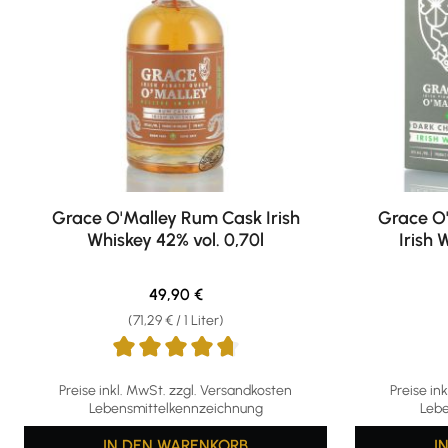
Grace O'Malley Rum Cask Irish
Grace O
Whiskey 42% vol. 0,70l
Irish 
Regulärer Preis:
49,90 €
(71,29 € / 1 Liter)
Durchschnittliche Bewertung von 4.67 von 5 Sternen
Preise inkl. MwSt. zzgl. Versandkosten
Preise in
Lebensmittelkennzeichnung
Lebe
IN DEN WARENKORB
I