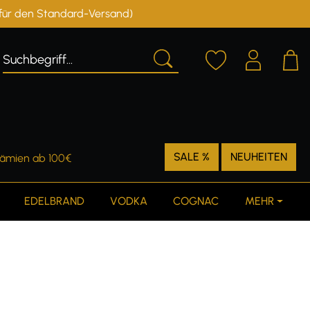
r für den Standard-Versand)
Deutschland
Österreich
SALE %
NEUHEITEN
rämien ab 100€
EDELBRAND
VODKA
COGNAC
MEHR