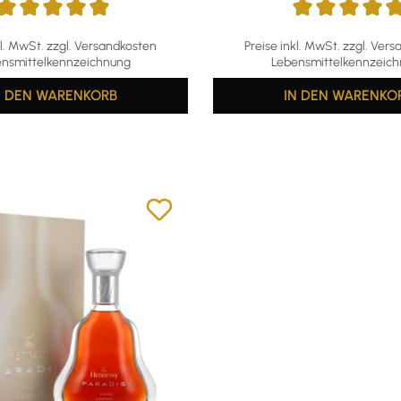
ttliche Bewertung von 4.97 von 5 Sternen
Durchschnittliche Bewertun
kl. MwSt. zzgl. Versandkosten
Preise inkl. MwSt. zzgl. Ver
nsmittelkennzeichnung
Lebensmittelkennzeic
N DEN WARENKORB
IN DEN WARENKO