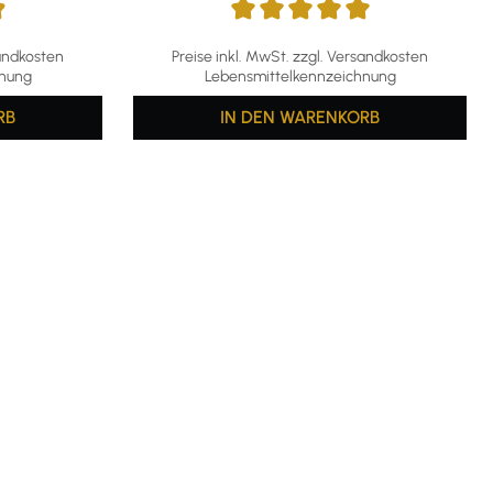
g von 4.98 von 5 Sternen
Durchschnittliche Bewertung von 5 von 5 S
sandkosten
Preise inkl. MwSt. zzgl. Versandkosten
hnung
Lebensmittelkennzeichnung
RB
IN DEN WARENKORB