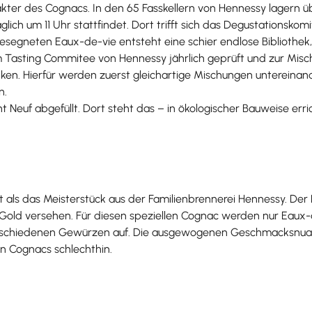
akter des Cognacs. In den 65 Fasskellern von Hennessy lagern ü
glich um 11 Uhr stattfindet. Dort trifft sich das Degustationsk
segneten Eaux-de-vie entsteht eine schier endlose Bibliothek,
asting Commitee von Hennessy jährlich geprüft und zur Misc
lenken. Hierfür werden zuerst gleichartige Mischungen unterein
n.
 Neuf abgefüllt. Dort steht das – in ökologischer Bauweise err
ilt als das Meisterstück aus der Familienbrennerei Hennessy. Der
m Gold versehen. Für diesen speziellen Cognac werden nur Eaux-
verschiedenen Gewürzen auf. Die ausgewogenen Geschmacksnua
n Cognacs schlechthin.