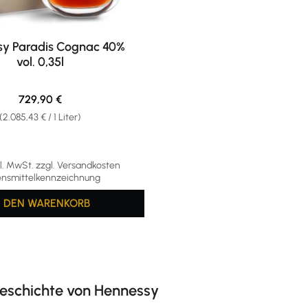
y Paradis Cognac 40%
vol. 0,35l
Regulärer Preis:
729,90 €
(2.085,43 € / 1 Liter)
kl. MwSt. zzgl. Versandkosten
nsmittelkennzeichnung
N DEN WARENKORB
geschichte von Hennessy