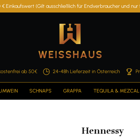
 € Einkaufswert (Gilt ausschließlich für Endverbraucher und nu
ostenfrei ab 50€
24-48h Lieferzeit in Österreich
P
AUMWEIN
SCHNAPS
GRAPPA
TEQUILA & MEZCAL
Hennessy