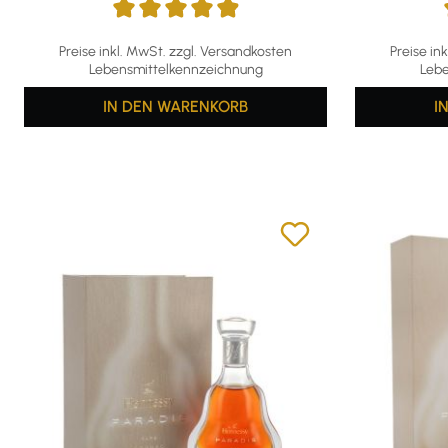
Durchschnittliche Bewertung von 4.95 von 5 Sternen
Durchschni
Preise inkl. MwSt. zzgl. Versandkosten
Preise in
Lebensmittelkennzeichnung
Lebe
IN DEN WARENKORB
I