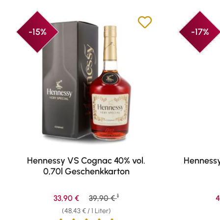
-15%
-17%
Hennessy VS Cognac 40% vol.
Hennessy
0,70l Geschenkkarton
1
Verkaufspreis:
Regulärer Preis:
V
33,90 €
39,90 €
4
(48,43 € / 1 Liter)