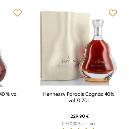
0 % vol.
Hennessy Paradis Cognac 40%
vol. 0,70l
is:
Regulärer Preis:
1.229,90 €
(1.757,00 € / 1 Liter)