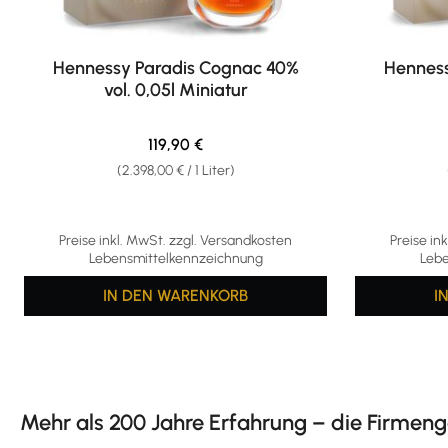
Hennessy Paradis Cognac 40%
Henness
vol. 0,05l Miniatur
Regulärer Preis:
119,90 €
(2.398,00 € / 1 Liter)
Preise inkl. MwSt. zzgl. Versandkosten
Preise in
Lebensmittelkennzeichnung
Lebe
IN DEN WARENKORB
I
Mehr als 200 Jahre Erfahrung – die Firmen