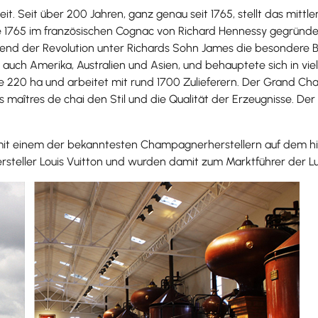
. Seit über 200 Jahren, ganz genau seit 1765, stellt das mitt
de 1765 im französischen Cognac von Richard Hennessy gegründ
rend der Revolution unter Richards Sohn James die besondere Bed
auch Amerika, Australien und Asien, und behauptete sich in vie
re 220 ha und arbeitet mit rund 1700 Zulieferern. Der Grand Ch
 maîtres de chai den Stil und die Qualität der Erzeugnisse. Der v
 mit einem der bekanntesten Champagnerherstellern auf dem h
teller Louis Vuitton und wurden damit zum Marktführer der Lu