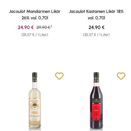
Jacoulot Mandarinen Likör
Jacoulot Kastanien Likör 18%
26% vol. 0,70l
vol. 0,70l
1
Verkaufspreis:
Regulärer Preis:
24,90 €
Regulärer Preis:
24,90 €
29,90 €
(35,57 € / 1 Liter)
(35,57 € / 1 Liter)