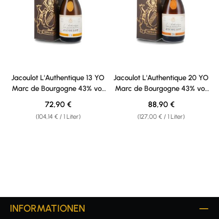
Jacoulot L'Authentique 13 YO
Jacoulot L'Authentique 20 YO
Marc de Bourgogne 43% vol.
Marc de Bourgogne 43% vol.
0,70l
0,70l
Regulärer Preis:
Regulärer Preis:
72,90 €
88,90 €
(104,14 € / 1 Liter)
(127,00 € / 1 Liter)
INFORMATIONEN