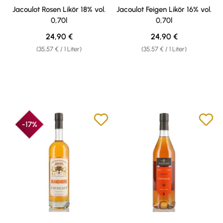
Jacoulot Rosen Likör 18% vol.
Jacoulot Feigen Likör 16% vol.
0,70l
0,70l
Regulärer Preis:
Regulärer Preis:
24,90 €
24,90 €
(35,57 € / 1 Liter)
(35,57 € / 1 Liter)
-17%