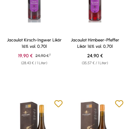
Jacoulot Kirsch-Ingwer Likör
Jacoulot Himbeer-Pfeffer
16% vol. 0,70l
Likör 16% vol. 0,70l
1
Verkaufspreis:
Regulärer Preis:
19,90 €
Regulärer Preis:
24,90 €
24,90 €
(28,43 € / 1 Liter)
(35,57 € / 1 Liter)