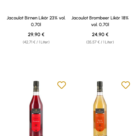
Jacoulot Birnen Likör 23% vol.
Jacoulot Brombeer Likör 18%
0,70l
vol. 0,70l
Regulärer Preis:
Regulärer Preis:
29,90 €
24,90 €
(42,71 € / 1 Liter)
(35,57 € / 1 Liter)