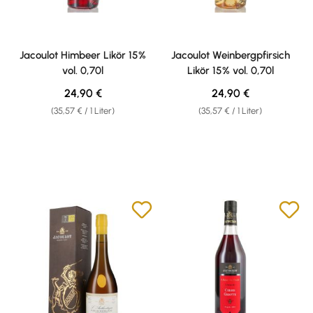
Jacoulot Himbeer Likör 15%
Jacoulot Weinbergpfirsich
vol. 0,70l
Likör 15% vol. 0,70l
Regulärer Preis:
Regulärer Preis:
24,90 €
24,90 €
(35,57 € / 1 Liter)
(35,57 € / 1 Liter)