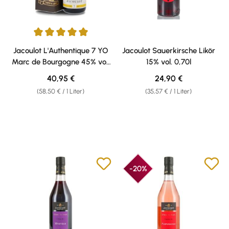
Durchschnittliche Bewertung von 5 von 5 Sternen
Jacoulot L'Authentique 7 YO
Jacoulot Sauerkirsche Likör
Marc de Bourgogne 45% vol.
15% vol. 0,70l
0,70l
Regulärer Preis:
Regulärer Preis:
40,95 €
24,90 €
(58,50 € / 1 Liter)
(35,57 € / 1 Liter)
-20%