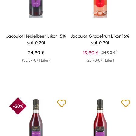
Jacoulot Heidelbeer Likör 15%
Jacoulot Grapefruit Likör 16%
vol. 0,70l
vol. 0,70l
1
Regulärer Preis:
Verkaufspreis:
24,90 €
19,90 €
Regulärer Preis:
24,90 €
(35,57 € / 1 Liter)
(28,43 € / 1 Liter)
-20%