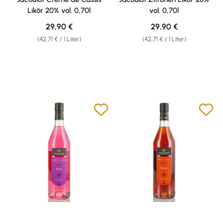
Likör 20% vol. 0,70l
vol. 0,70l
Regulärer Preis:
Regulärer Preis:
29,90 €
29,90 €
(42,71 € / 1 Liter)
(42,71 € / 1 Liter)