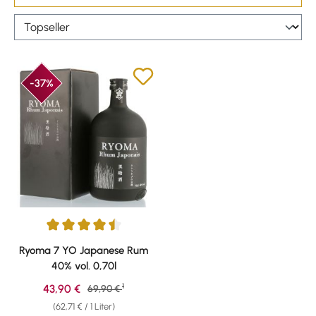
-37%
Durchschnittliche Bewertung von 4.59 von 5 Sternen
Ryoma 7 YO Japanese Rum
40% vol. 0,70l
1
Verkaufspreis:
43,90 €
Regulärer Preis:
69,90 €
(62,71 € / 1 Liter)