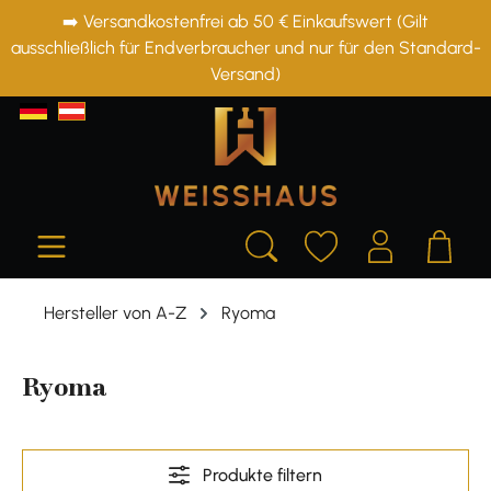
➡️ Versandkostenfrei ab 50 € Einkaufswert (Gilt
alt springen
ausschließlich für Endverbraucher und nur für den Standard-
Versand)
Hersteller von A-Z
Ryoma
Ryoma
Produkte filtern