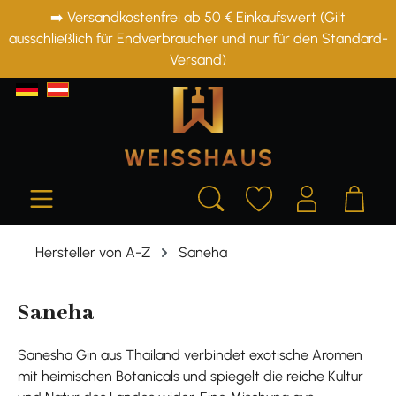
➡️ Versandkostenfrei ab 50 € Einkaufswert (Gilt
alt springen
ausschließlich für Endverbraucher und nur für den Standard-
Versand)
Hersteller von A-Z
Saneha
Saneha
Sanesha Gin aus Thailand verbindet exotische Aromen
mit heimischen Botanicals und spiegelt die reiche Kultur