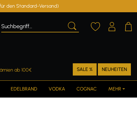
r für den Standard-Versand)
Deutschland
Österreich
SALE %
NEUHEITEN
rämien ab 100€
EDELBRAND
VODKA
COGNAC
MEHR