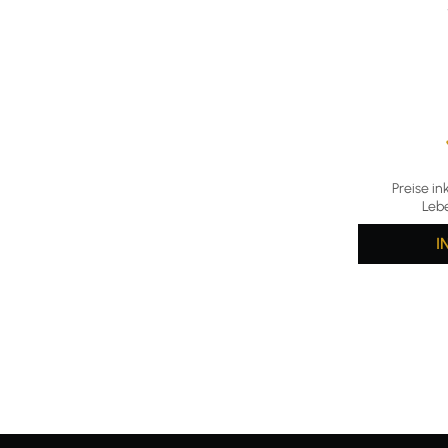
Durchschni
Preise in
Leb
I