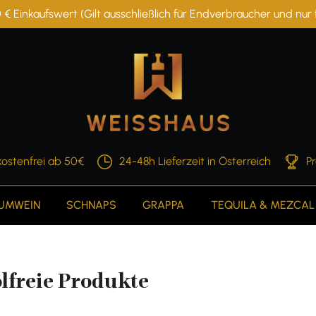
 € Einkaufswert (Gilt ausschließlich für Endverbraucher und nu
ostenfrei ab 50€
24-48h Lieferzeit in Österreich
P
AUMWEIN
SCHNAPS
GRAPPA
TEQUILA & MEZCAL
lfreie Produkte