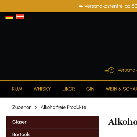
➡️ Versandkostenfrei ab 50
springen
Zur Hauptnavigation springen
Versandk
RUM
WHISKY
LIKÖR
GIN
WEIN & SCH
Zubehör
Alkoholfreie Produkte
Alkoho
Gläser
Bartools