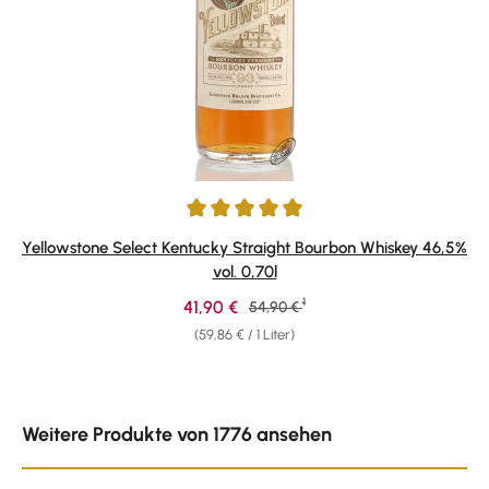
Durchschnittliche Bewertung von 5 von 5 Sternen
Yellowstone Select Kentucky Straight Bourbon Whiskey 46,5%
vol. 0,70l
1
Verkaufspreis:
41,90 €
Regulärer Preis:
54,90 €
(59,86 € / 1 Liter)
Produktgalerie überspringen
Weitere Produkte von 1776 ansehen