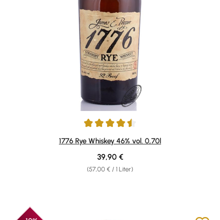
Durchschnittliche Bewertung von 4.39 von 5 Sternen
1776 Rye Whiskey 46% vol. 0,70l
Regulärer Preis:
39,90 €
(57,00 € / 1 Liter)