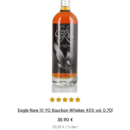
Durchschnittliche Bewertung von 4.88 von 5 Sternen
Eagle Rare 10 YO Bourbon Whiskey 45% vol. 0,70l
Regulärer Preis:
35,90 €
(51,29 € / 1 Liter)