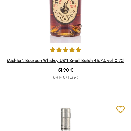
Durchschnittliche Bewertung von 4.93 von 5 Sternen
Michter's Bourbon Whiskey US*1 Small Batch 45,7% vol. 0,70l
Regulärer Preis:
51,90 €
(74,14 € / 1 Liter)