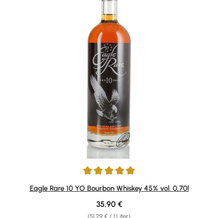
Durchschnittliche Bewertung von 4.88 von 5 Sternen
Eagle Rare 10 YO Bourbon Whiskey 45% vol. 0,70l
Regulärer Preis:
35,90 €
(51,29 € / 1 Liter)