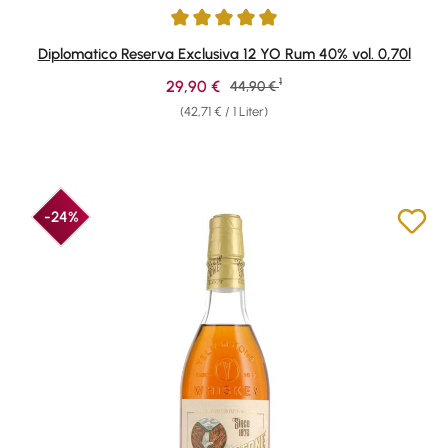
Durchschnittliche Bewertung von 4.9 von 5 Sternen
Diplomatico Reserva Exclusiva 12 YO Rum 40% vol. 0,70l
1
Verkaufspreis:
29,90 €
Regulärer Preis:
44,90 €
(42,71 € / 1 Liter)
-24%