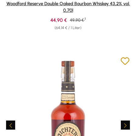
Durchschnittliche Bewertung von 4.83 von 5 Sternen
Woodford Reserve Double Oaked Bourbon Whiskey 43,2% vol.
0,70l
1
Verkaufspreis:
44,90 €
Regulärer Preis:
49,90 €
(64,14 € / 1 Liter)