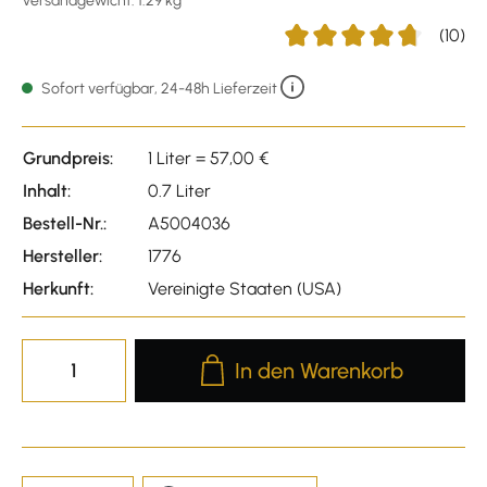
Versandgewicht: 1.29 kg
(10)
Durchschnittliche Bewertu
Sofort verfügbar, 24-48h Lieferzeit
Grundpreis:
1 Liter = 57,00 €
Inhalt:
0.7 Liter
Bestell-Nr.:
A5004036
Hersteller:
1776
Herkunft:
Vereinigte Staaten (USA)
Produkt Anzahl: Gib den gewünscht
In den Warenkorb