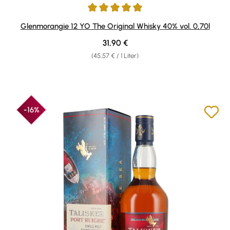
Durchschnittliche Bewertung von 4.94 von 5 Sternen
Glenmorangie 12 YO The Original Whisky 40% vol. 0,70l
Regulärer Preis:
31,90 €
(45,57 € / 1 Liter)
-16%