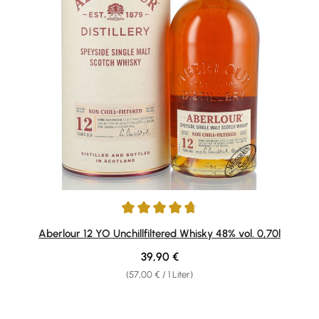
Durchschnittliche Bewertung von 4.79 von 5 Sternen
Aberlour 12 YO Unchillfiltered Whisky 48% vol. 0,70l
Regulärer Preis:
39,90 €
(57,00 € / 1 Liter)