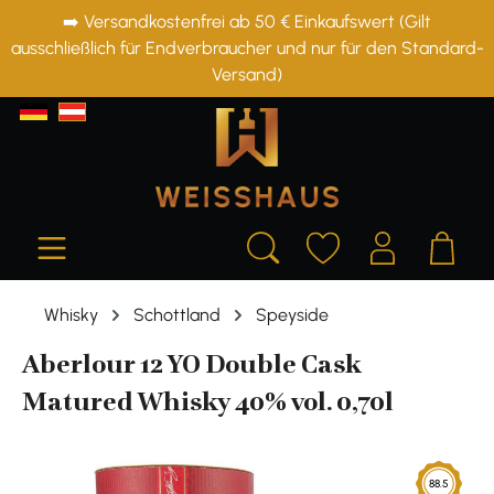
➡️ Versandkostenfrei ab 50 € Einkaufswert (Gilt
alt springen
ausschließlich für Endverbraucher und nur für den Standard-
Versand)
Whisky
Schottland
Speyside
Aberlour 12 YO Double Cask
Matured Whisky 40% vol. 0,70l
Bildergalerie überspringen
88.5