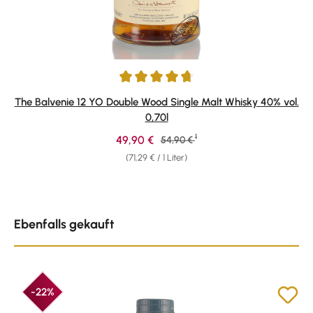
Durchschnittliche Bewertung von 4.86 von 5 Sternen
The Balvenie 12 YO Double Wood Single Malt Whisky 40% vol.
0,70l
1
Verkaufspreis:
49,90 €
Regulärer Preis:
54,90 €
(71,29 € / 1 Liter)
Produktgalerie überspringen
Ebenfalls gekauft
-22%