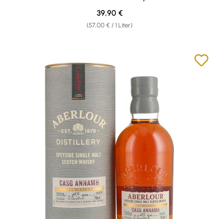
Regulärer Preis:
39,90 €
(57,00 € / 1 Liter)