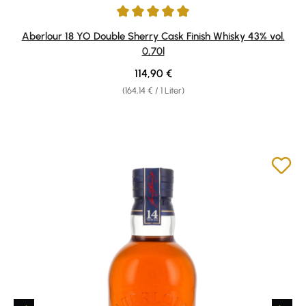
Durchschnittliche Bewertung von 4.97 von 5 Sternen
Aberlour 18 YO Double Sherry Cask Finish Whisky 43% vol.
0,70l
Regulärer Preis:
114,90 €
(164,14 € / 1 Liter)