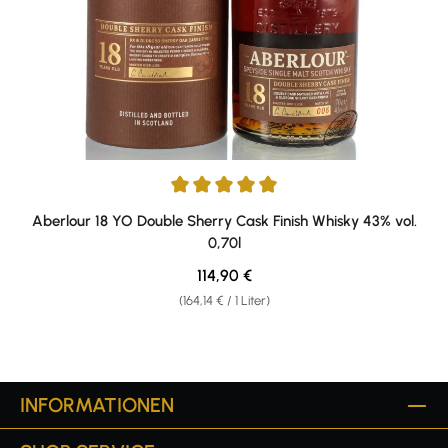
Durchschnittliche Bewertung von 4.97 von 5 Sternen
Aberlour 18 YO Double Sherry Cask Finish Whisky 43% vol.
0,70l
Regulärer Preis:
114,90 €
(164,14 € / 1 Liter)
INFORMATIONEN