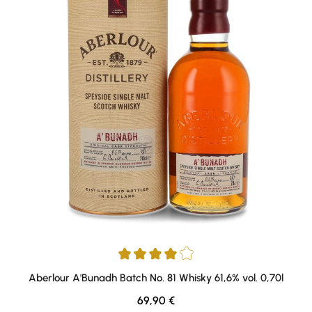
Durchschnittliche Bewertung von 4 von 5 Sternen
Aberlour A'Bunadh Batch No. 81 Whisky 61,6% vol. 0,70l
Regulärer Preis:
69,90 €