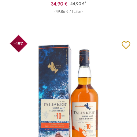
1
Verkaufspreis:
34,90 €
Regulärer Preis:
44,90 €
(49,86 € / 1 Liter)
-18%