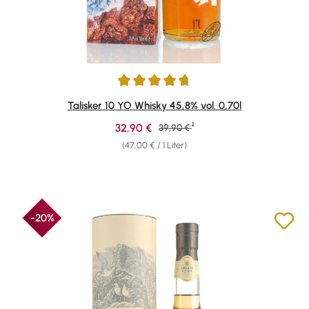
Durchschnittliche Bewertung von 4.78 von 5 Sternen
Talisker 10 YO Whisky 45,8% vol. 0,70l
1
Verkaufspreis:
32,90 €
Regulärer Preis:
39,90 €
(47,00 € / 1 Liter)
-20%