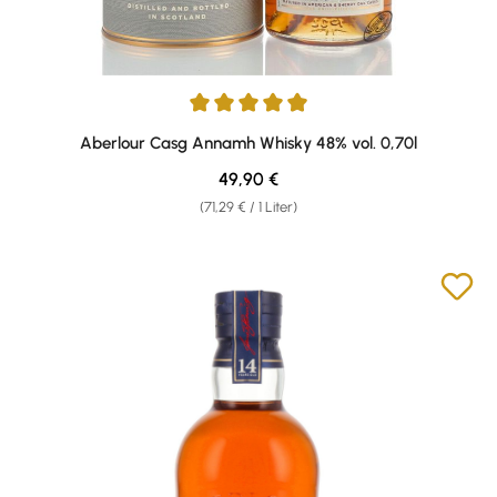
Durchschnittliche Bewertung von 4.94 von 5 Sternen
Aberlour Casg Annamh Whisky 48% vol. 0,70l
Regulärer Preis:
49,90 €
(71,29 € / 1 Liter)