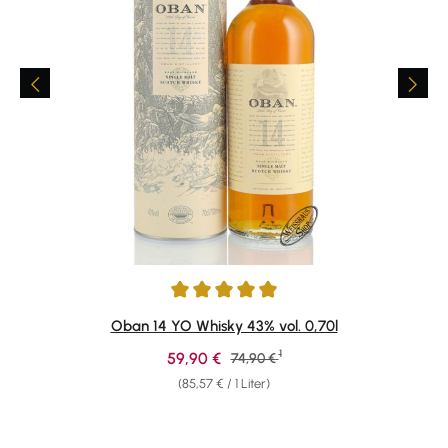
Durchschnittliche Bewertung von 4.88 von 5 Sternen
Oban 14 YO Whisky 43% vol. 0,70l
1
Verkaufspreis:
59,90 €
Regulärer Preis:
74,90 €
(85,57 € / 1 Liter)