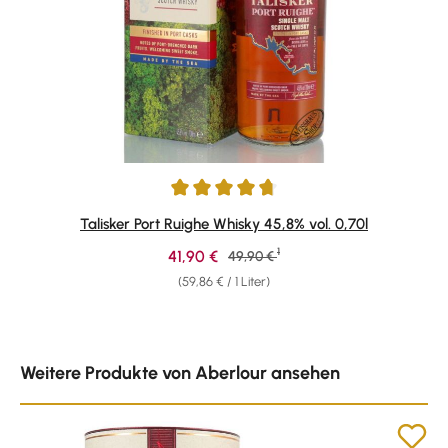
Durchschnittliche Bewertung von 4.84 von 5 Sternen
Talisker Port Ruighe Whisky 45,8% vol. 0,70l
1
Verkaufspreis:
41,90 €
Regulärer Preis:
49,90 €
(59,86 € / 1 Liter)
Produktgalerie überspringen
Weitere Produkte von Aberlour ansehen