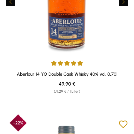
Durchschnittliche Bewertung von 4.89 von 5 Sternen
Aberlour 14 YO Double Cask Whisky 40% vol. 0,70l
Regulärer Preis:
49,90 €
(71,29 € / 1 Liter)
-22%