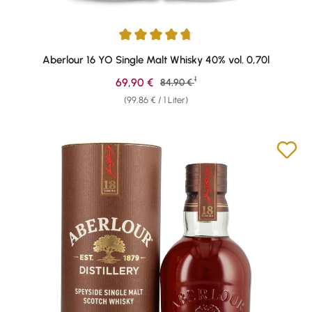
Durchschnittliche Bewertung von 4.81 von 5 Sternen
Aberlour 16 YO Single Malt Whisky 40% vol. 0,70l
1
Verkaufspreis:
69,90 €
Regulärer Preis:
84,90 €
(99,86 € / 1 Liter)