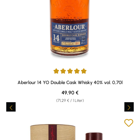
Durchschnittliche Bewertung von 4.89 von 5 Sternen
Aberlour 14 YO Double Cask Whisky 40% vol. 0,70l
Regulärer Preis:
49,90 €
(71,29 € / 1 Liter)