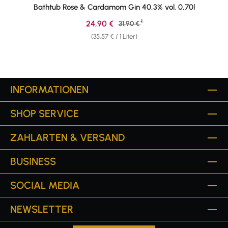
Bathtub Rose & Cardamom Gin 40,3% vol. 0,70l
1
Verkaufspreis:
24,90 €
Regulärer Preis:
31,90 €
(35,57 € / 1 Liter)
INFORMATIONEN
SHOP SERVICE
ZAHLARTEN & VERSAND
BUSINESS
SOCIAL MEDIA
NEWSLETTER