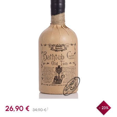
26,90 €
- 23%
1
34,90 €