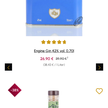
Durchschnittliche Bewertung von 4.73 von 5 Sternen
Engine Gin 42% vol. 0,70l
1
Verkaufspreis:
26,90 €
Regulärer Preis:
39,90 €
(38,43 € / 1 Liter)
-38%