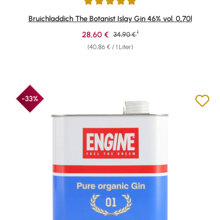
Durchschnittliche Bewertung von 4.89 von 5 Sternen
Bruichladdich The Botanist Islay Gin 46% vol. 0,70l
1
Verkaufspreis:
28,60 €
Regulärer Preis:
34,90 €
(40,86 € / 1 Liter)
-33%