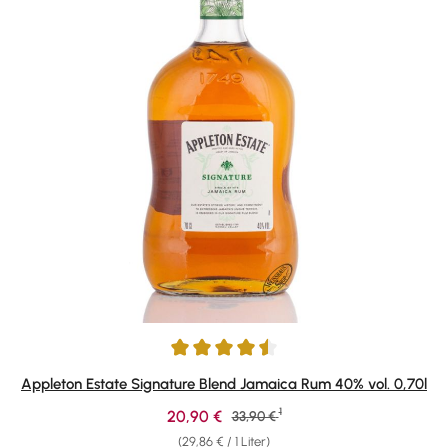
Durchschnittliche Bewertung von 4.58 von 5 Sternen
Appleton Estate Signature Blend Jamaica Rum 40% vol. 0,70l
1
Verkaufspreis:
20,90 €
Regulärer Preis:
33,90 €
(29,86 € / 1 Liter)