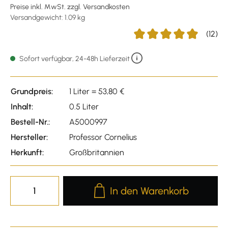
Preise inkl. MwSt. zzgl. Versandkosten
Versandgewicht: 1.09 kg
(12)
Durchschnittliche Bewertu
Sofort verfügbar, 24-48h Lieferzeit
Grundpreis:
1 Liter = 53,80 €
Inhalt:
0.5 Liter
Bestell-Nr.:
A5000997
Hersteller:
Professor Cornelius
Herkunft:
Großbritannien
Produkt Anzahl: Gib den gewünscht
In den Warenkorb