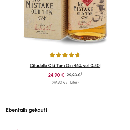
Durchschnittliche Bewertung von 4.67 von 5 Sternen
Citadelle Old Tom Gin 46% vol. 0,50l
1
Verkaufspreis:
24,90 €
Regulärer Preis:
29,90 €
(49,80 € / 1 Liter)
Produktgalerie überspringen
Ebenfalls gekauft