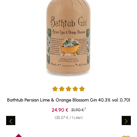
Durchschnittliche Bewertung von 5 von 5 Sternen
Bathtub Persian Lime & Orange Blossom Gin 40,3% vol. 0,70l
1
Verkaufspreis:
24,90 €
Regulärer Preis:
31,90 €
(35,57 € / 1 Liter)