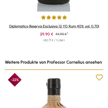
Durchschnittliche Bewertung von 4.9 von 5 Sternen
Diplomatico Reserva Exclusiva 12 YO Rum 40% vol. 0,70l
1
Verkaufspreis:
29,90 €
Regulärer Preis:
44,90 €
(42,71 € / 1 Liter)
Produktgalerie überspringen
Weitere Produkte von Professor Cornelius ansehen
-22%