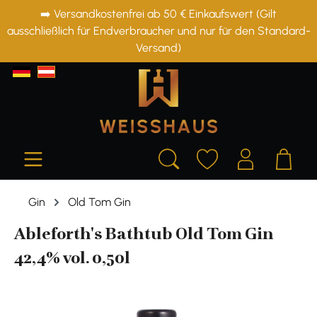
➡️ Versandkostenfrei ab 50 € Einkaufswert (Gilt
alt springen
ausschließlich für Endverbraucher und nur für den Standard-
Versand)
Gin
Old Tom Gin
Ableforth's Bathtub Old Tom Gin
42,4% vol. 0,50l
Bildergalerie überspringen