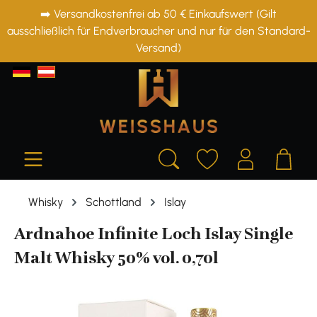
➡️ Versandkostenfrei ab 50 € Einkaufswert (Gilt
alt springen
ausschließlich für Endverbraucher und nur für den Standard-
Versand)
Whisky
Schottland
Islay
Ardnahoe Infinite Loch Islay Single
Malt Whisky 50% vol. 0,70l
Bildergalerie überspringen