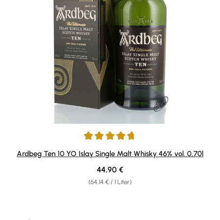
Durchschnittliche Bewertung von 4.87 von 5 Sternen
Ardbeg Ten 10 YO Islay Single Malt Whisky 46% vol. 0,70l
Regulärer Preis:
44,90 €
(64,14 € / 1 Liter)