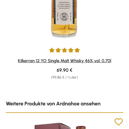
Durchschnittliche Bewertung von 5 von 5 Sternen
Kilkerran 12 YO Single Malt Whisky 46% vol. 0,70l
Regulärer Preis:
69,90 €
(99,86 € / 1 Liter)
Produktgalerie überspringen
Weitere Produkte von Ardnahoe ansehen