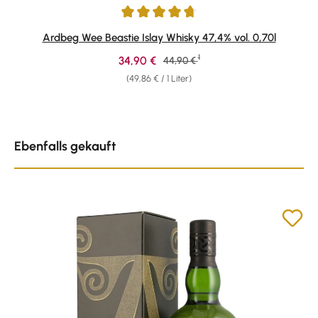
Durchschnittliche Bewertung von 4.75 von 5 Sternen
Ardbeg Wee Beastie Islay Whisky 47,4% vol. 0,70l
1
Verkaufspreis:
34,90 €
Regulärer Preis:
44,90 €
(49,86 € / 1 Liter)
Produktgalerie überspringen
Ebenfalls gekauft