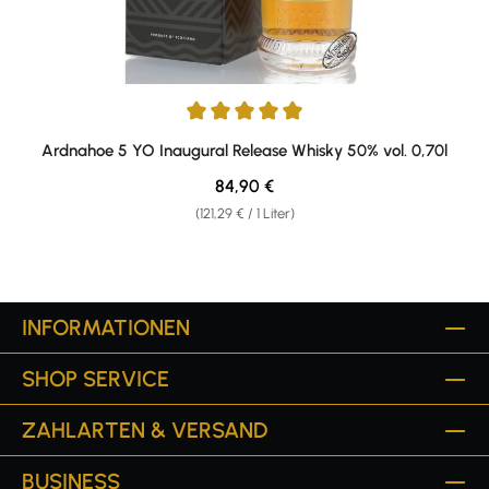
Durchschnittliche Bewertung von 5 von 5 Sternen
Ardnahoe 5 YO Inaugural Release Whisky 50% vol. 0,70l
Regulärer Preis:
84,90 €
(121,29 € / 1 Liter)
INFORMATIONEN
SHOP SERVICE
ZAHLARTEN & VERSAND
BUSINESS