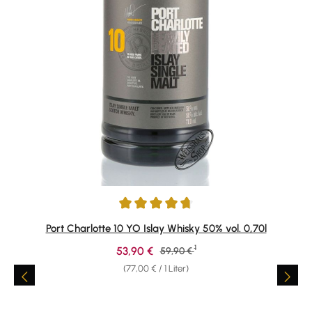
Durchschnittliche Bewertung von 4.84 von 5 Sternen
Port Charlotte 10 YO Islay Whisky 50% vol. 0,70l
1
Verkaufspreis:
53,90 €
Regulärer Preis:
59,90 €
(77,00 € / 1 Liter)