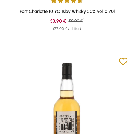
Durchschnittliche Bewertung von 4.84 von 5 Sternen
Port Charlotte 10 YO Islay Whisky 50% vol. 0,70l
1
Verkaufspreis:
53,90 €
Regulärer Preis:
59,90 €
(77,00 € / 1 Liter)