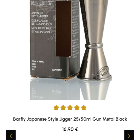
Durchschnittliche Bewertung von 5 von 5 Sternen
Barfly Japanese Style Jigger 25/50ml Gun Metal Black
Regulärer Preis:
16,90 €