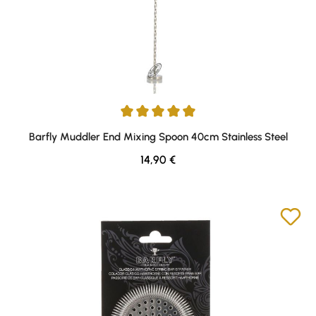
Durchschnittliche Bewertung von 5 von 5 Sternen
Barfly Muddler End Mixing Spoon 40cm Stainless Steel
Regulärer Preis:
14,90 €