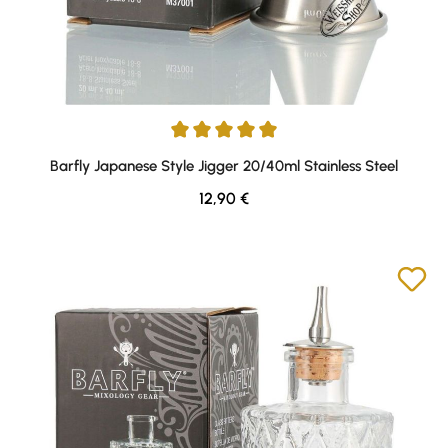
Durchschnittliche Bewertung von 5 von 5 Sternen
Barfly Japanese Style Jigger 20/40ml Stainless Steel
Regulärer Preis:
12,90 €