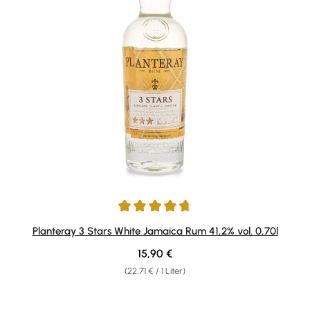
Durchschnittliche Bewertung von 4.83 von 5 Sternen
Planteray 3 Stars White Jamaica Rum 41,2% vol. 0,70l
Regulärer Preis:
15,90 €
(22,71 € / 1 Liter)