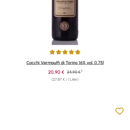
Durchschnittliche Bewertung von 4.94 von 5 Sternen
Cocchi Vermouth di Torino 16% vol. 0,75l
1
Verkaufspreis:
20,90 €
Regulärer Preis:
24,90 €
(27,87 € / 1 Liter)