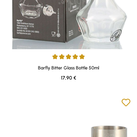
Durchschnittliche Bewertung von 5 von 5 Sternen
Barfly Bitter Glass Bottle 50ml
Regulärer Preis:
17,90 €