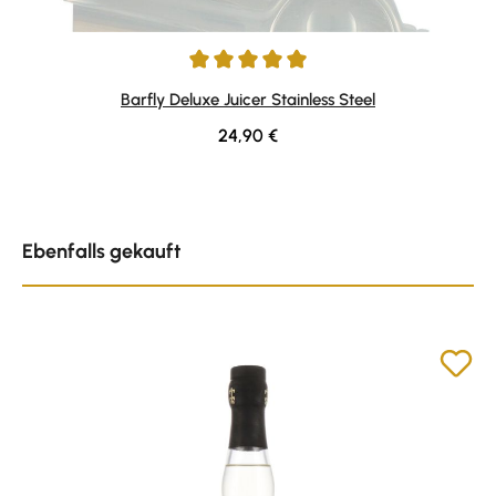
Durchschnittliche Bewertung von 5 von 5 Sternen
Barfly Deluxe Juicer Stainless Steel
Regulärer Preis:
24,90 €
Produktgalerie überspringen
Ebenfalls gekauft