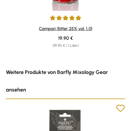
Durchschnittliche Bewertung von 4.92 von 5 Sternen
Campari Bitter 25% vol. 1,0l
Regulärer Preis:
19,90 €
(19,90 € / 1 Liter)
Produktgalerie überspringen
Weitere Produkte von Barfly Mixology Gear
ansehen