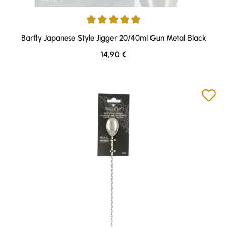
Durchschnittliche Bewertung von 5 von 5 Sternen
Barfly Japanese Style Jigger 20/40ml Gun Metal Black
Regulärer Preis:
14,90 €