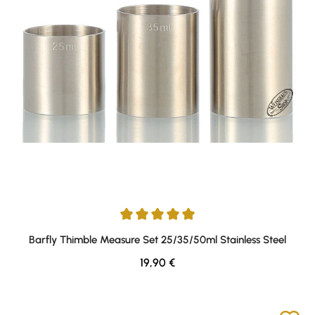
Durchschnittliche Bewertung von 5 von 5 Sternen
Barfly Thimble Measure Set 25/35/50ml Stainless Steel
Regulärer Preis:
19,90 €