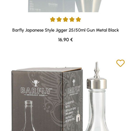
Durchschnittliche Bewertung von 5 von 5 Sternen
Barfly Japanese Style Jigger 25/50ml Gun Metal Black
Regulärer Preis:
16,90 €