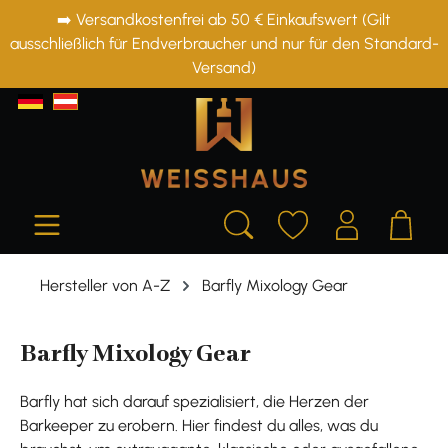
➡️ Versandkostenfrei ab 50 € Einkaufswert (Gilt
alt springen
ausschließlich für Endverbraucher und nur für den Standard-
Versand)
Hersteller von A-Z
Barfly Mixology Gear
Barfly Mixology Gear
Barfly hat sich darauf spezialisiert, die Herzen der
Barkeeper zu erobern. Hier findest du alles, was du