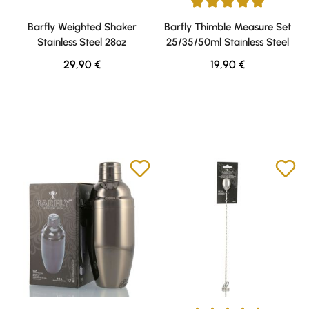
Durchschnittliche Bewertung v
Barfly Weighted Shaker
Barfly Thimble Measure Set
Stainless Steel 28oz
25/35/50ml Stainless Steel
Regulärer Preis:
Regulärer Preis:
29,90 €
19,90 €