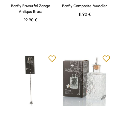
Durchschnittliche Bewertung von 4.5 von 5 Sternen
Durchschnittliche Bewertung v
Barfly Eiswürfel Zange
Barfly Composite Muddler
Antique Brass
Regulärer Preis:
11,90 €
Regulärer Preis:
19,90 €