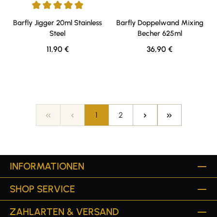
Durchschnittliche Bewertung von 5 von 5 Sternen
Barfly Jigger 20ml Stainless
Barfly Doppelwand Mixing
Steel
Becher 625ml
Regulärer Preis:
Regulärer Preis:
11,90 €
36,90 €
Seite
Seite
1
2
INFORMATIONEN
SHOP SERVICE
ZAHLARTEN & VERSAND