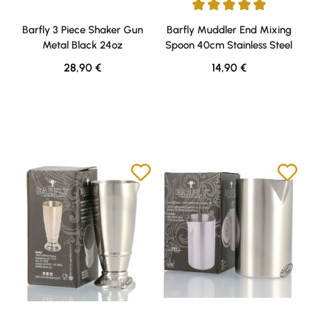
Durchschnittliche Bewertung v
Barfly 3 Piece Shaker Gun
Barfly Muddler End Mixing
Metal Black 24oz
Spoon 40cm Stainless Steel
Regulärer Preis:
Regulärer Preis:
28,90 €
14,90 €