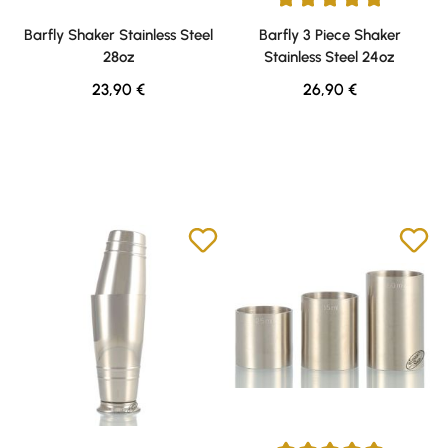
Durchschnittliche Bewertung v
Barfly Shaker Stainless Steel
Barfly 3 Piece Shaker
28oz
Stainless Steel 24oz
Regulärer Preis:
Regulärer Preis:
23,90 €
26,90 €