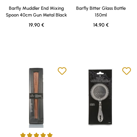
Barfly Muddler End Mixing
Barfly Bitter Glass Bottle
Spoon 40cm Gun Metal Black
150ml
Regulärer Preis:
Regulärer Preis:
19,90 €
14,90 €