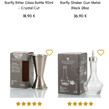
Barfly Bitter Glass Bottle 90ml
Barfly Shaker Gun Metal
- Crystal Cut
Black 28oz
Regulärer Preis:
Regulärer Preis:
18,90 €
36,90 €