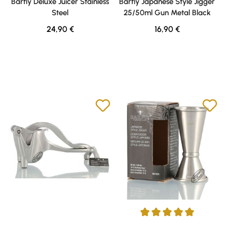
Barfly Deluxe Juicer Stainless
Barfly Japanese Style Jigger
Steel
25/50ml Gun Metal Black
Regulärer Preis:
Regulärer Preis:
24,90 €
16,90 €
Durchschnittliche Bewertung v