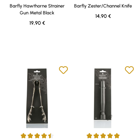
Durchschnittliche Bewertung von 5 von 5 Sternen
Barfly Hawthorne Strainer
Barfly Zester/Channel Knife
Gun Metal Black
Regulärer Preis:
14,90 €
Regulärer Preis:
19,90 €