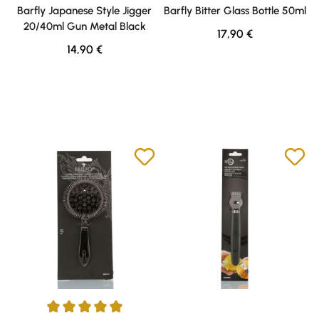
Durchschnittliche Bewertung von 5 von 5 Sternen
Durchschnittliche Bewertung v
Barfly Japanese Style Jigger
Barfly Bitter Glass Bottle 50ml
20/40ml Gun Metal Black
Regulärer Preis:
17,90 €
Regulärer Preis:
14,90 €