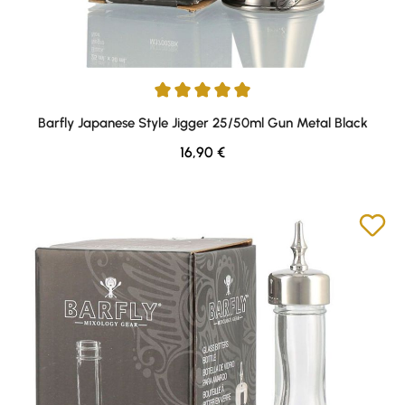
Durchschnittliche Bewertung von 5 von 5 Sternen
Barfly Japanese Style Jigger 25/50ml Gun Metal Black
Regulärer Preis:
16,90 €