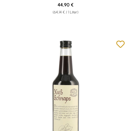
Regulärer Preis:
44,90 €
(64,14 € / 1 Liter)