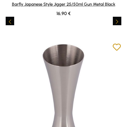
Durchschnittliche Bewertung von 5 von 5 Sternen
Barfly Japanese Style Jigger 25/50ml Gun Metal Black
Regulärer Preis:
16,90 €