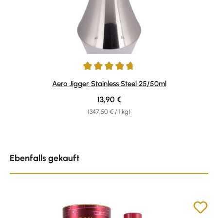
Durchschnittliche Bewertung von 4.67 von 5 Sternen
Aero Jigger Stainless Steel 25/50ml
Regulärer Preis:
13,90 €
(347,50 € / 1 kg)
Produktgalerie überspringen
Ebenfalls gekauft