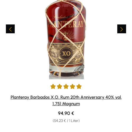
Durchschnittliche Bewertung von 5 von 5 Sternen
Planteray Barbados X.O. Rum 20th Anniversary 40% vol.
1,75l Magnum
Regulärer Preis:
94,90 €
(54,23 € / 1 Liter)