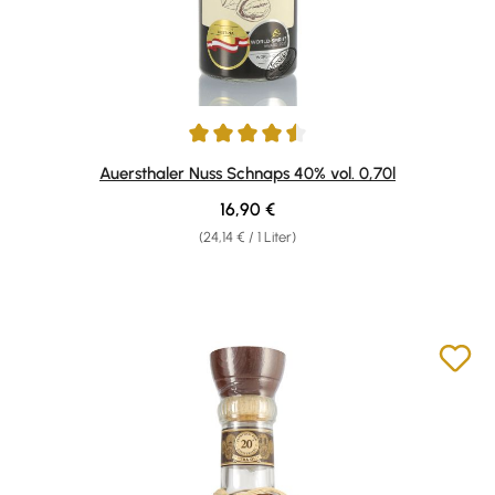
Durchschnittliche Bewertung von 4.57 von 5 Sternen
Auersthaler Nuss Schnaps 40% vol. 0,70l
Regulärer Preis:
16,90 €
(24,14 € / 1 Liter)