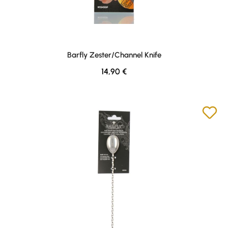
Barfly Zester/Channel Knife
Regulärer Preis:
14,90 €