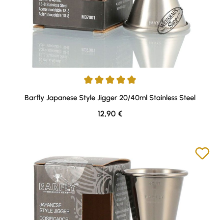
Durchschnittliche Bewertung von 5 von 5 Sternen
Barfly Japanese Style Jigger 20/40ml Stainless Steel
Regulärer Preis:
12,90 €