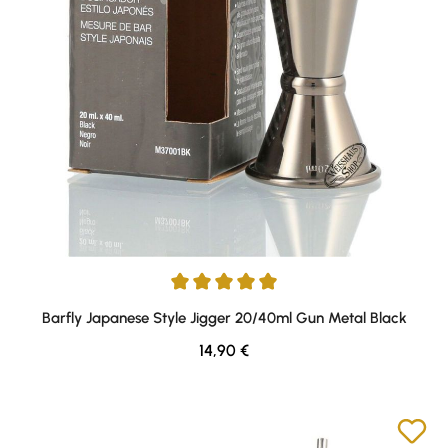
Durchschnittliche Bewertung von 5 von 5 Sternen
Barfly Japanese Style Jigger 20/40ml Gun Metal Black
Regulärer Preis:
14,90 €