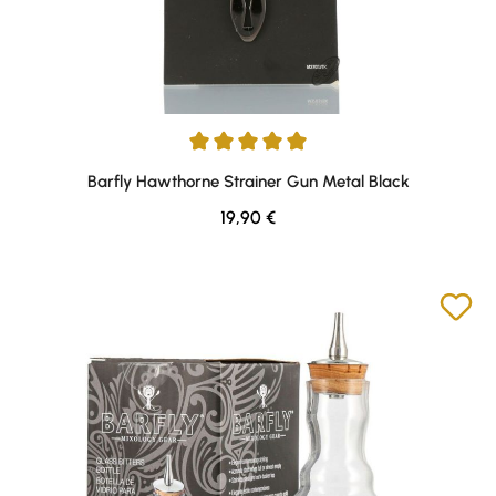
Durchschnittliche Bewertung von 5 von 5 Sternen
Barfly Hawthorne Strainer Gun Metal Black
Regulärer Preis:
19,90 €