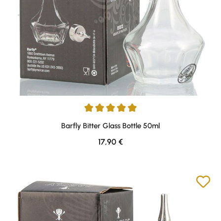
Durchschnittliche Bewertung von 5 von 5 Sternen
Barfly Bitter Glass Bottle 50ml
Regulärer Preis:
17,90 €