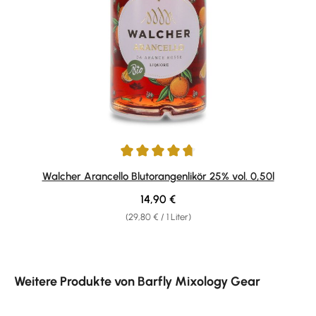
Durchschnittliche Bewertung von 4.7 von 5 Sternen
Walcher Arancello Blutorangenlikör 25% vol. 0,50l
Regulärer Preis:
14,90 €
(29,80 € / 1 Liter)
Produktgalerie überspringen
Weitere Produkte von Barfly Mixology Gear