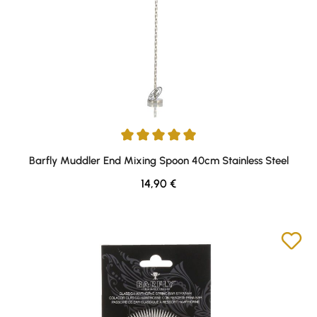
Durchschnittliche Bewertung von 5 von 5 Sternen
Barfly Muddler End Mixing Spoon 40cm Stainless Steel
Regulärer Preis:
14,90 €