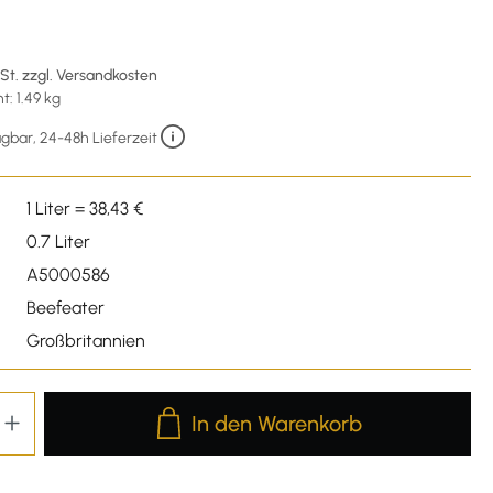
€
wSt. zzgl. Versandkosten
: 1.49 kg
gbar, 24-48h Lieferzeit
1 Liter = 38,43 €
0.7 Liter
A5000586
Beefeater
Großbritannien
Produkt Anzahl: Gib den gewünschten We
In den Warenkorb