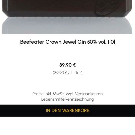
Beefeater Crown Jewel Gin 50% vol. 1,0l
Regulärer Preis:
89,90 €
(89,90 € / 1 Liter)
Preise inkl. MwSt. zzgl. Versandkosten
Lebensmittelkennzeichnung
IN DEN WARENKORB