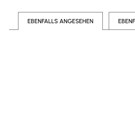
EBENFALLS ANGESEHEN
EBEN
Produktgalerie überspringen