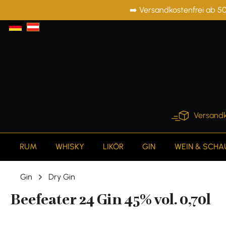
➡️ Versandkostenfrei ab 50
springen
Zur Hauptnavigation springen
Versandk
RUM
WHISKY
LIKÖR
GIN
WEIN & SCH
Gin
Dry Gin
Beefeater 24 Gin 45% vol. 0,70l