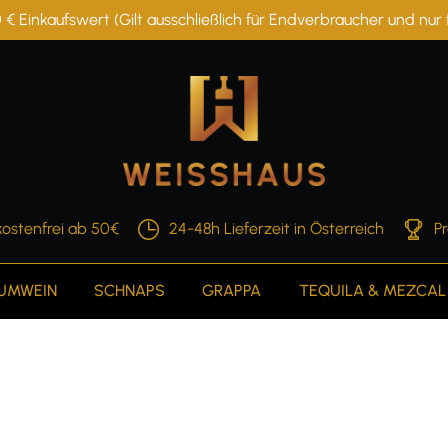
 € Einkaufswert (Gilt ausschließlich für Endverbraucher und nu
ostenfrei ab 50€
24-48h Lieferzeit in Österreich
P
AUMWEIN
SCHNAPS
GRAPPA
TEQUILA & MEZCAL