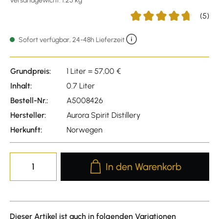
Versandgewicht: 1.25 kg
(5)
Durchschnittliche Bewert
Sofort verfügbar, 24-48h Lieferzeit
Grundpreis:
1 Liter = 57,00 €
Inhalt:
0.7 Liter
Bestell-Nr.:
A5008426
Hersteller:
Aurora Spirit Distillery
Herkunft:
Norwegen
Produkt Anzahl: Gib den gewünscht
In den Warenkorb
Dieser Artikel ist auch in folgenden Variationen