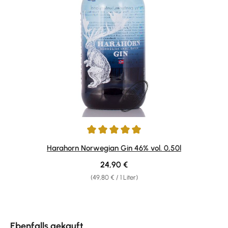
Durchschnittliche Bewertung von 5 von 5 Sternen
Harahorn Norwegian Gin 46% vol. 0,50l
Regulärer Preis:
24,90 €
(49,80 € / 1 Liter)
Produktgalerie überspringen
Ebenfalls gekauft