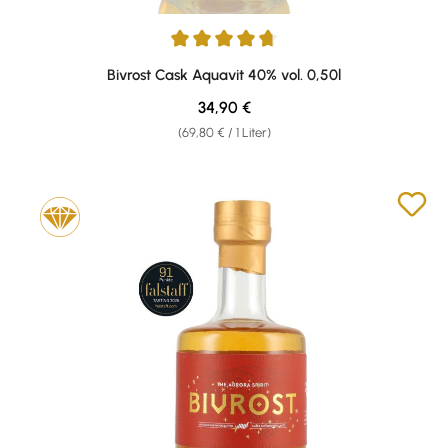
Durchschnittliche Bewertung von 4.67 von 5 Sternen
Bivrost Cask Aquavit 40% vol. 0,50l
Regulärer Preis:
34,90 €
(69,80 € / 1 Liter)