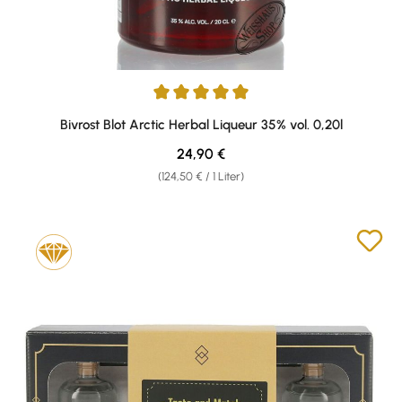
Durchschnittliche Bewertung von 5 von 5 Sternen
Bivrost Blot Arctic Herbal Liqueur 35% vol. 0,20l
Regulärer Preis:
24,90 €
(124,50 € / 1 Liter)