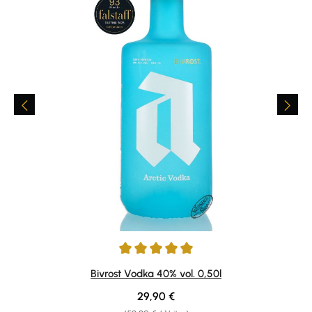
Durchschnittliche Bewertung von 5 von 5 Sternen
Bivrost Vodka 40% vol. 0,50l
Regulärer Preis:
29,90 €