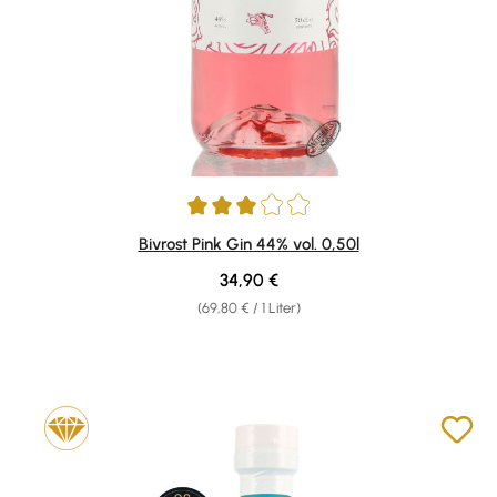
Durchschnittliche Bewertung von 3 von 5 Sternen
Bivrost Pink Gin 44% vol. 0,50l
Regulärer Preis:
34,90 €
(69,80 € / 1 Liter)