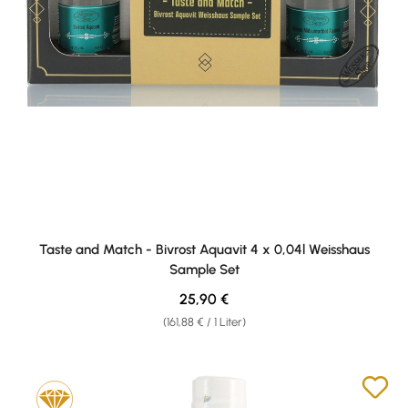
Taste and Match - Bivrost Aquavit 4 x 0,04l Weisshaus
Sample Set
Regulärer Preis:
25,90 €
(161,88 € / 1 Liter)