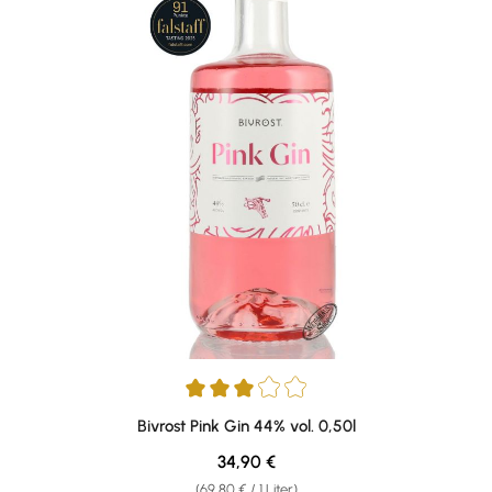
Durchschnittliche Bewertung von 3 von 5 Sternen
Bivrost Pink Gin 44% vol. 0,50l
Regulärer Preis:
34,90 €
(69,80 € / 1 Liter)