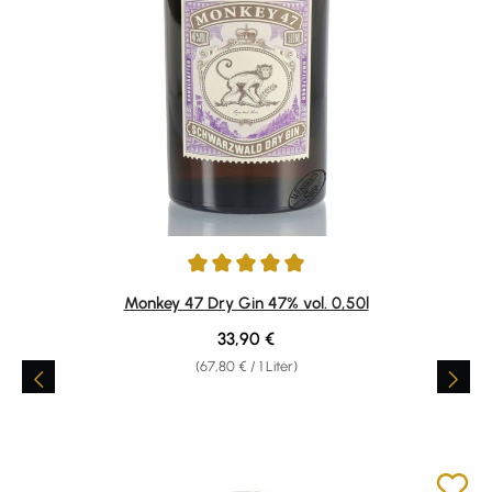
Durchschnittliche Bewertung von 4.92 von 5 Sternen
Monkey 47 Dry Gin 47% vol. 0,50l
Regulärer Preis:
33,90 €
(67,80 € / 1 Liter)