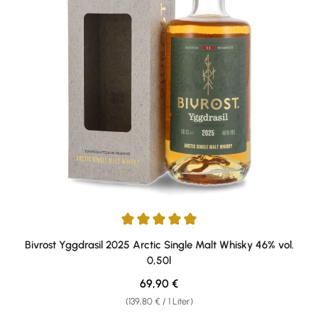
Durchschnittliche Bewertung von 5 von 5 Sternen
Bivrost Yggdrasil 2025 Arctic Single Malt Whisky 46% vol.
0,50l
Regulärer Preis:
69,90 €
(139,80 € / 1 Liter)