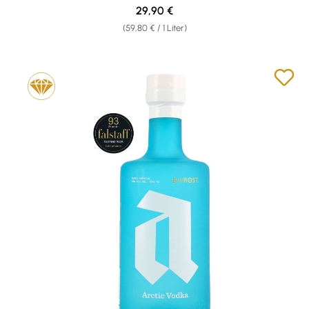
Regulärer Preis:
29,90 €
(59,80 € / 1 Liter)