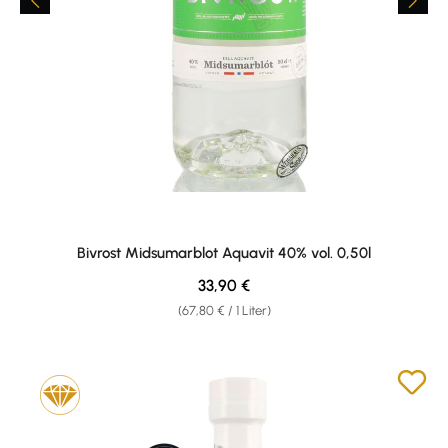
Bivrost Midsumarblot Aquavit 40% vol. 0,50l
Regulärer Preis:
33,90 €
(67,80 € / 1 Liter)