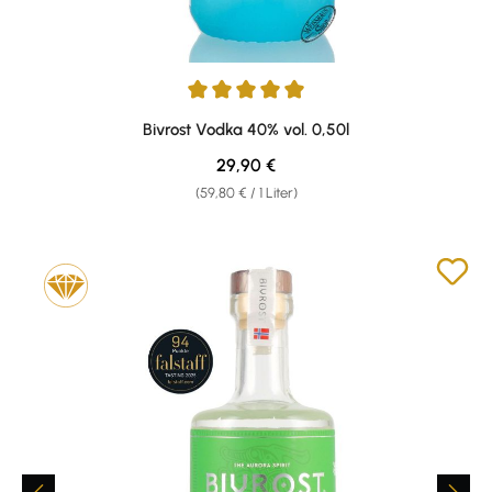
Durchschnittliche Bewertung von 5 von 5 Sternen
Bivrost Vodka 40% vol. 0,50l
Regulärer Preis:
29,90 €
(59,80 € / 1 Liter)