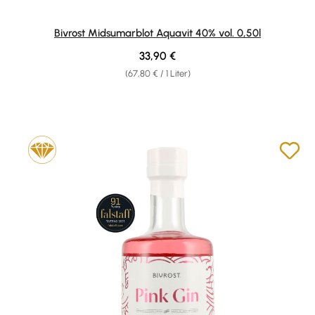
Bivrost Midsumarblot Aquavit 40% vol. 0,50l
Regulärer Preis:
33,90 €
(67,80 € / 1 Liter)