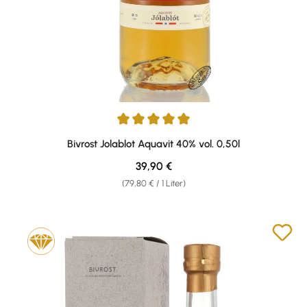
Durchschnittliche Bewertung von 5 von 5 Sternen
Bivrost Jolablot Aquavit 40% vol. 0,50l
Regulärer Preis:
39,90 €
(79,80 € / 1 Liter)