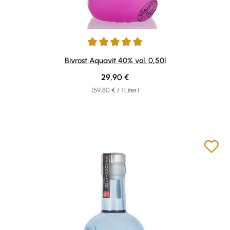
Durchschnittliche Bewertung von 5 von 5 Sternen
Bivrost Aquavit 40% vol. 0,50l
Regulärer Preis:
29,90 €
(59,80 € / 1 Liter)