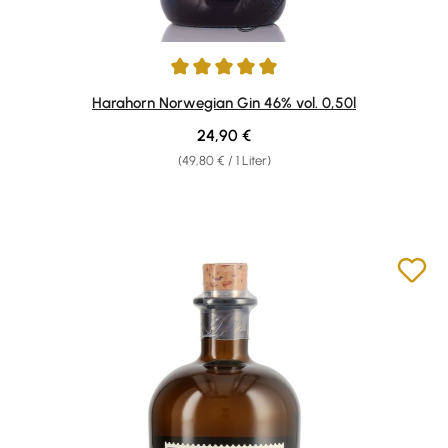
Durchschnittliche Bewertung von 5 von 5 Sternen
Harahorn Norwegian Gin 46% vol. 0,50l
Regulärer Preis:
24,90 €
(49,80 € / 1 Liter)