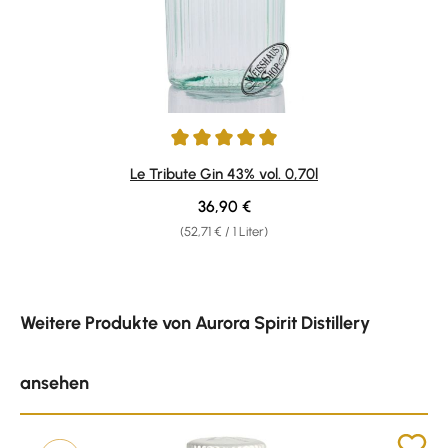
Durchschnittliche Bewertung von 4.91 von 5 Sternen
Le Tribute Gin 43% vol. 0,70l
Regulärer Preis:
36,90 €
(52,71 € / 1 Liter)
Produktgalerie überspringen
Weitere Produkte von Aurora Spirit Distillery
ansehen