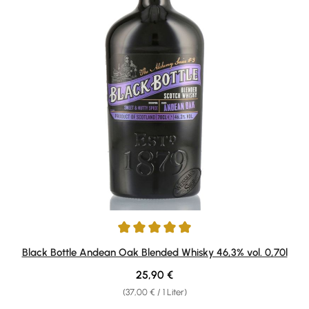
Durchschnittliche Bewertung von 5 von 5 Sternen
Black Bottle Andean Oak Blended Whisky 46,3% vol. 0,70l
Regulärer Preis:
25,90 €
(37,00 € / 1 Liter)