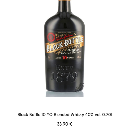
Black Bottle 10 YO Blended Whisky 40% vol. 0,70l
Regulärer Preis:
33,90 €