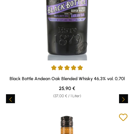
Durchschnittliche Bewertung von 5 von 5 Sternen
Black Bottle Andean Oak Blended Whisky 46,3% vol. 0,70l
Regulärer Preis:
25,90 €
(37,00 € / 1 Liter)