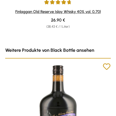
Durchschnittliche Bewertung von 4.71 von 5 Sternen
Finlaggan Old Reserve Islay Whisky 40% vol. 0,70l
Regulärer Preis:
26,90 €
(38,43 € / 1 Liter)
Produktgalerie überspringen
Weitere Produkte von Black Bottle ansehen