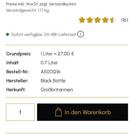
Preise inkl. MwSt. zzgl. Versandkosten
Versandgewicht: 1.17 kg
(16)
Durchschnittliche Bewertu
Sofort verfügbar, 24-48h Lieferzeit
Grundpreis:
1 Liter = 27,00 €
Inhalt:
0.7 Liter
Bestell-Nr.:
A5001216
Hersteller:
Black Bottle
Herkunft:
Großbritannien
Produkt Anzahl: Gib den gewünscht
In den Warenkorb