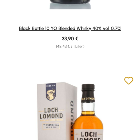
Black Bottle 10 YO Blended Whisky 40% vol. 0,70l
Regulärer Preis:
33,90 €
(48,43 € / 1 Liter)