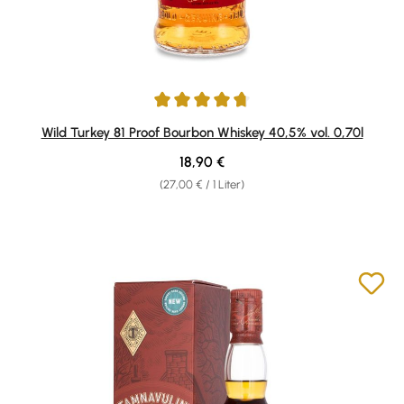
Durchschnittliche Bewertung von 4.8 von 5 Sternen
Wild Turkey 81 Proof Bourbon Whiskey 40,5% vol. 0,70l
Regulärer Preis:
18,90 €
(27,00 € / 1 Liter)