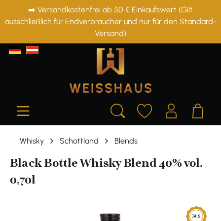
➡️ Versandkostenfrei ab 50 € Einkaufswert (Gilt
alt springen
ausschließlich für Endverbraucher und nur für den Standard-
Versand)
Whisky
Schottland
Blends
Black Bottle Whisky Blend 40% vol.
0,70l
Bildergalerie überspringen
74.5