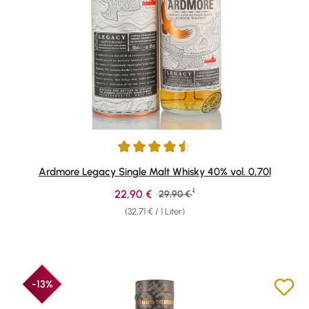
Durchschnittliche Bewertung von 4.61 von 5 Sternen
Ardmore Legacy Single Malt Whisky 40% vol. 0,70l
1
Verkaufspreis:
22,90 €
Regulärer Preis:
29,90 €
(32,71 € / 1 Liter)
-13%