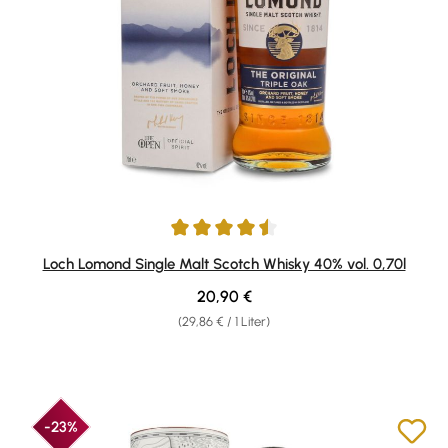
Durchschnittliche Bewertung von 4.6 von 5 Sternen
Loch Lomond Single Malt Scotch Whisky 40% vol. 0,70l
Regulärer Preis:
20,90 €
(29,86 € / 1 Liter)
-23%