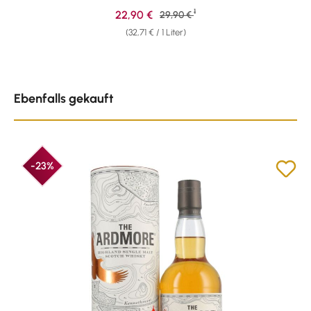
1
Verkaufspreis:
22,90 €
Regulärer Preis:
29,90 €
(32,71 € / 1 Liter)
Produktgalerie überspringen
Ebenfalls gekauft
-23%