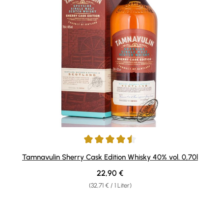
Durchschnittliche Bewertung von 4.52 von 5 Sternen
Tamnavulin Sherry Cask Edition Whisky 40% vol. 0,70l
Regulärer Preis:
22,90 €
(32,71 € / 1 Liter)