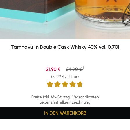
Tamnavulin Double Cask Whisky 40% vol. 0,70l
1
Verkaufspreis:
Regulärer Preis:
21,90 €
24,90 €
(31,29 € / 1 Liter)
Preise inkl. MwSt. zzgl. Versandkosten
Lebensmittelkennzeichnung
IN DEN WARENKORB