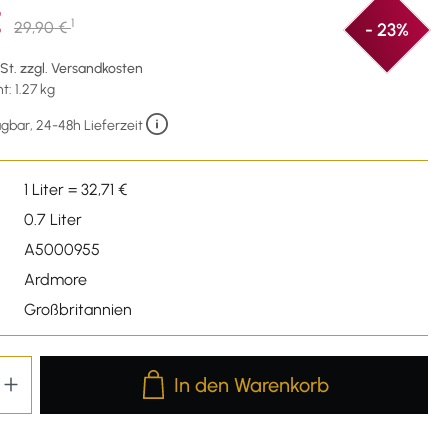
€
1
29,90 €
- 23%
wSt. zzgl. Versandkosten
: 1.27 kg
gbar, 24-48h Lieferzeit
1 Liter = 32,71 €
0.7 Liter
A5000955
Ardmore
Großbritannien
Produkt Anzahl: Gib den gewünschten We
In den Warenkorb