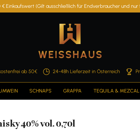
 € Einkaufswert (Gilt ausschließlich für Endverbraucher und nu
ostenfrei ab 50€
24-48h Lieferzeit in Österreich
P
AUMWEIN
SCHNAPS
GRAPPA
TEQUILA & MEZCAL
sky 40% vol. 0,70l