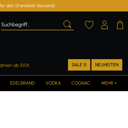
r für den Standard-Versand)
Deutschland
Österreich
SALE %
NEUHEITEN
rämien ab 100€
EDELBRAND
VODKA
COGNAC
MEHR