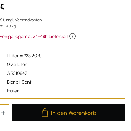
 €
wSt. zzgl. Versandkosten
: 1.43 kg
enige lagernd, 24-48h Lieferzeit
1 Liter = 933,20 €
0.75 Liter
A5010847
Biondi-Santi
Italien
Produkt Anzahl: Gib den gewünschten We
In den Warenkorb