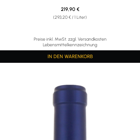
Regulärer Preis:
219,90 €
(293,20 € / 1 Liter)
Preise inkl. MwSt. zzgl. Versandkosten
Lebensmittelkennzeichnung
IN DEN WARENKORB