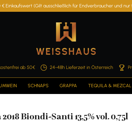
 € Einkaufswert (Gilt ausschließlich für Endverbraucher und nu
ostenfrei ab 50€
24-48h Lieferzeit in Österreich
P
AUMWEIN
SCHNAPS
GRAPPA
TEQUILA & MEZCAL
018 Biondi-Santi 13,5% vol. 0,75l