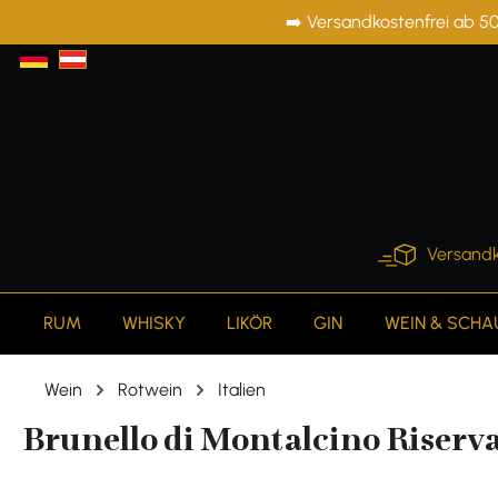
➡️ Versandkostenfrei ab 50
springen
Zur Hauptnavigation springen
Versandk
RUM
WHISKY
LIKÖR
GIN
WEIN & SCH
Wein
Rotwein
Italien
Brunello di Montalcino Riserva 2