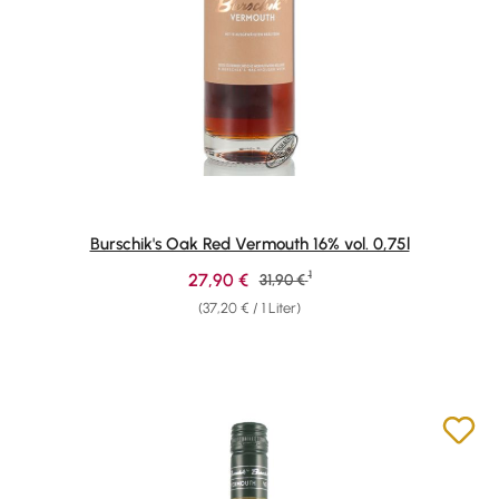
Burschik's Oak Red Vermouth 16% vol. 0,75l
1
Verkaufspreis:
27,90 €
Regulärer Preis:
31,90 €
(37,20 € / 1 Liter)