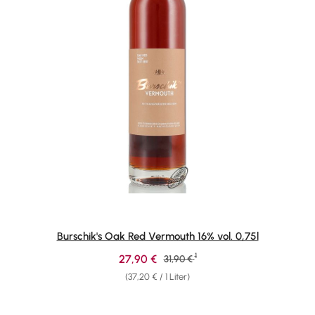
Burschik's Oak Red Vermouth 16% vol. 0,75l
1
Verkaufspreis:
27,90 €
Regulärer Preis:
31,90 €
(37,20 € / 1 Liter)