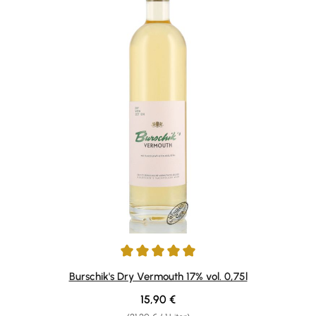
Durchschnittliche Bewertung von 5 von 5 Sternen
Burschik's Dry Vermouth 17% vol. 0,75l
Regulärer Preis:
15,90 €