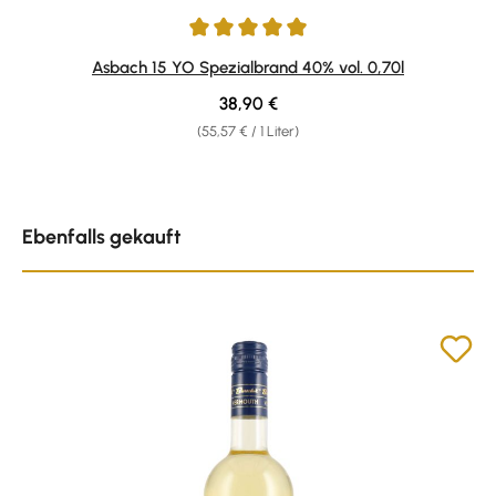
Durchschnittliche Bewertung von 4.95 von 5 Sternen
Asbach 15 YO Spezialbrand 40% vol. 0,70l
Regulärer Preis:
38,90 €
(55,57 € / 1 Liter)
Produktgalerie überspringen
Ebenfalls gekauft