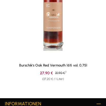
Burschik's Oak Red Vermouth 16% vol. 0,75l
1
Verkaufspreis:
27,90 €
Regulärer Preis:
31,90 €
(37,20 € / 1 Liter)
INFORMATIONEN