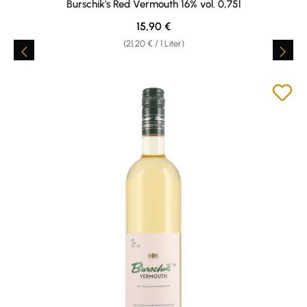
Burschik's Red Vermouth 16% vol. 0,75l
Regulärer Preis:
15,90 €
(21,20 € / 1 Liter)