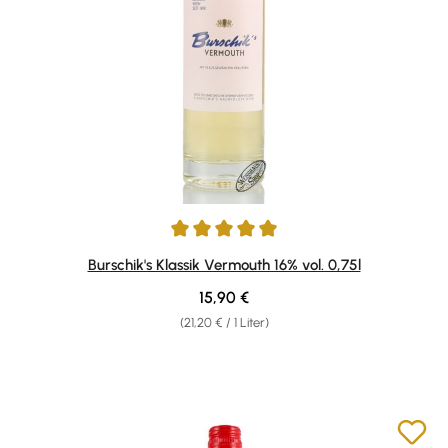
Durchschnittliche Bewertung von 5 von 5 Sternen
Burschik's Klassik Vermouth 16% vol. 0,75l
Regulärer Preis:
15,90 €
(21,20 € / 1 Liter)