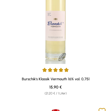
Durchschnittliche Bewertung von 5 von 5 Sternen
Burschik's Klassik Vermouth 16% vol. 0,75l
Regulärer Preis:
15,90 €
(21,20 € / 1 Liter)