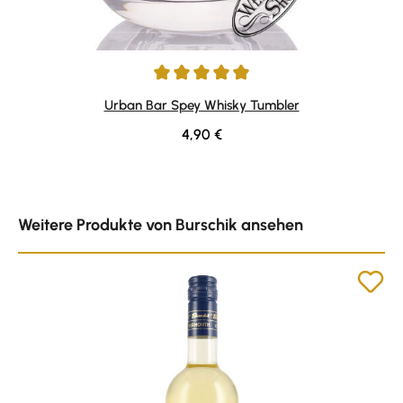
Durchschnittliche Bewertung von 4.88 von 5 Sternen
Urban Bar Spey Whisky Tumbler
Regulärer Preis:
4,90 €
Produktgalerie überspringen
Weitere Produkte von Burschik ansehen