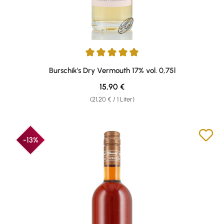
Durchschnittliche Bewertung von 5 von 5 Sternen
Burschik's Dry Vermouth 17% vol. 0,75l
Regulärer Preis:
15,90 €
(21,20 € / 1 Liter)
-13%