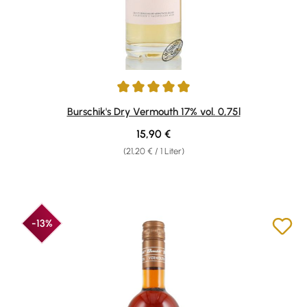
Durchschnittliche Bewertung von 5 von 5 Sternen
Burschik's Dry Vermouth 17% vol. 0,75l
Regulärer Preis:
15,90 €
(21,20 € / 1 Liter)
-13%