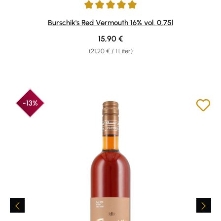
Durchschnittliche Bewertung von 5 von 5 Sternen
Burschik's Red Vermouth 16% vol. 0,75l
Regulärer Preis:
15,90 €
(21,20 € / 1 Liter)
-13%