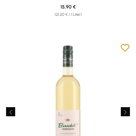
Regulärer Preis:
15,90 €
(21,20 € / 1 Liter)