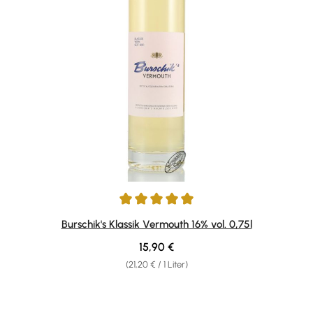
Durchschnittliche Bewertung von 5 von 5 Sternen
Burschik's Klassik Vermouth 16% vol. 0,75l
Regulärer Preis:
15,90 €
(21,20 € / 1 Liter)