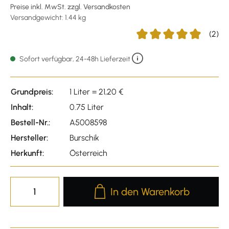
Preise inkl. MwSt. zzgl. Versandkosten
Versandgewicht: 1.44 kg
(2)
Durchschnittliche Bewert
Sofort verfügbar, 24-48h Lieferzeit
Grundpreis:
1 Liter = 21,20 €
Inhalt:
0.75 Liter
Bestell-Nr.:
A5008598
Hersteller:
Burschik
Herkunft:
Österreich
Produkt Anzahl: Gib den gewünscht
In den Warenkorb