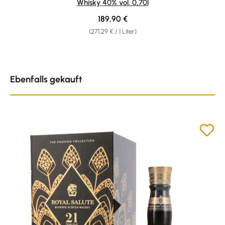
Whisky 40% vol. 0,70l
Regulärer Preis:
189,90 €
(271,29 € / 1 Liter)
Produktgalerie überspringen
Ebenfalls gekauft