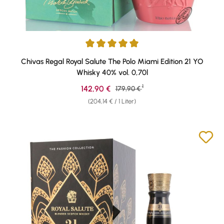
Durchschnittliche Bewertung von 5 von 5 Sternen
Chivas Regal Royal Salute The Polo Miami Edition 21 YO
Whisky 40% vol. 0,70l
1
Verkaufspreis:
142,90 €
Regulärer Preis:
179,90 €
(204,14 € / 1 Liter)