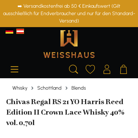
➡️ Versandkostenfrei ab 50 € Einkaufswert (Gilt
alt springen
ausschließlich für Endverbraucher und nur für den Standard-
Versand)
Whisky
Schottland
Blends
Chivas Regal RS 21 YO Harris Reed
Edition II Crown Lace Whisky 40%
vol. 0,70l