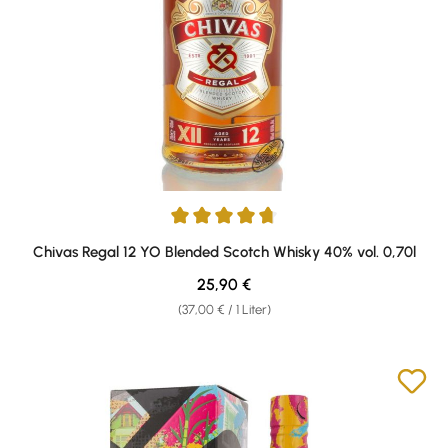
Durchschnittliche Bewertung von 4.79 von 5 Sternen
Chivas Regal 12 YO Blended Scotch Whisky 40% vol. 0,70l
Regulärer Preis:
25,90 €
(37,00 € / 1 Liter)