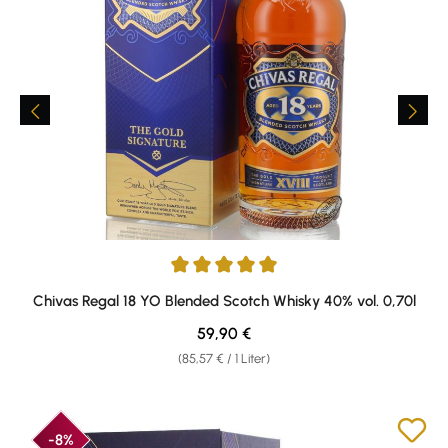
Durchschnittliche Bewertung von 4.88 von 5 Sternen
Chivas Regal 18 YO Blended Scotch Whisky 40% vol. 0,70l
Regulärer Preis:
59,90 €
(85,57 € / 1 Liter)
-8%