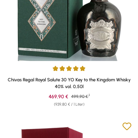
Durchschnittliche Bewertung von 5 von 5 Sternen
Chivas Regal Royal Salute 30 YO Key to the Kingdom Whisky
40% vol. 0,50l
1
Verkaufspreis:
469,90 €
Regulärer Preis:
499,90 €
(939,80 € / 1 Liter)