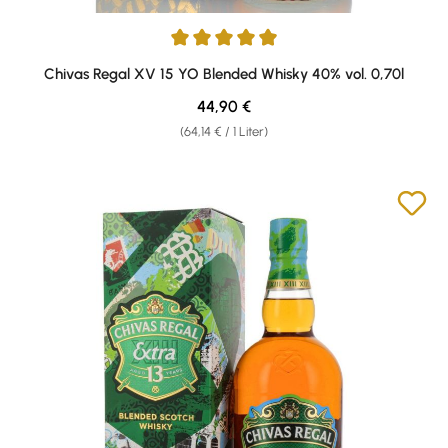
Durchschnittliche Bewertung von 4.88 von 5 Sternen
Chivas Regal XV 15 YO Blended Whisky 40% vol. 0,70l
Regulärer Preis:
44,90 €
(64,14 € / 1 Liter)