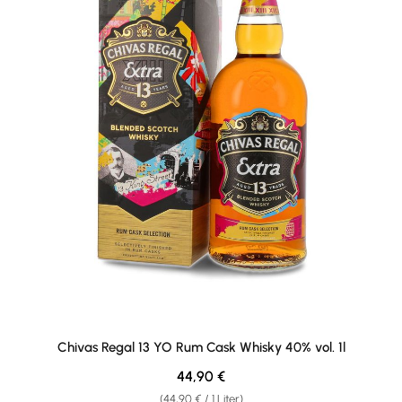
Chivas Regal 13 YO Rum Cask Whisky 40% vol. 1l
Regulärer Preis:
44,90 €
(44,90 € / 1 Liter)