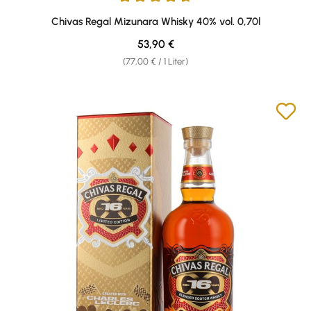
Durchschnittliche Bewertung von 4.63 von 5 Sternen
Chivas Regal Mizunara Whisky 40% vol. 0,70l
Regulärer Preis:
53,90 €
(77,00 € / 1 Liter)