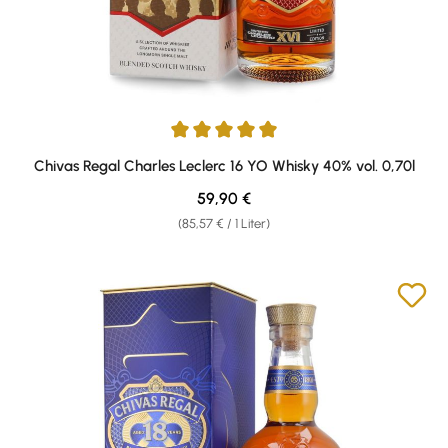
Durchschnittliche Bewertung von 5 von 5 Sternen
Chivas Regal Charles Leclerc 16 YO Whisky 40% vol. 0,70l
Regulärer Preis:
59,90 €
(85,57 € / 1 Liter)