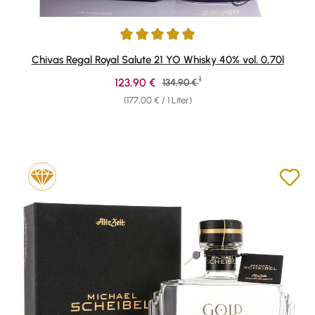
Durchschnittliche Bewertung von 4.91 von 5 Sternen
Chivas Regal Royal Salute 21 YO Whisky 40% vol. 0,70l
1
Verkaufspreis:
123,90 €
Regulärer Preis:
134,90 €
(177,00 € / 1 Liter)