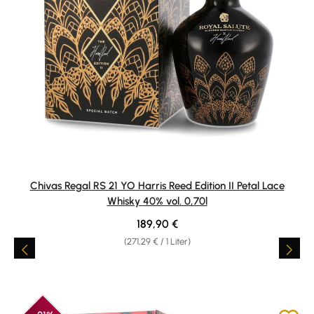
Chivas Regal RS 21 YO Harris Reed Edition II Petal Lace
Whisky 40% vol. 0,70l
Regulärer Preis:
189,90 €
(271,29 € / 1 Liter)