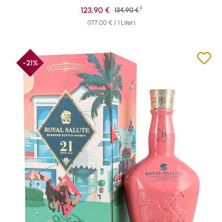
1
Verkaufspreis:
123,90 €
Regulärer Preis:
134,90 €
(177,00 € / 1 Liter)
-21%