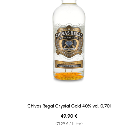
Chivas Regal Crystal Gold 40% vol. 0,70l
Regulärer Preis:
49,90 €
(71,29 € / 1 Liter)