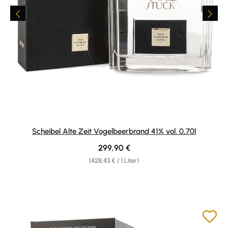
Scheibel Alte Zeit Vogelbeerbrand 41% vol. 0,70l
Regulärer Preis:
299,90 €
(428,43 € / 1 Liter)