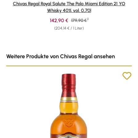
Durchschnittliche Bewertung von 5 von 5 Sternen
Chivas Regal Royal Salute The Polo Miami Edition 21 YO
Whisky 40% vol. 0,70l
1
Verkaufspreis:
142,90 €
Regulärer Preis:
179,90 €
(204,14 € / 1 Liter)
Produktgalerie überspringen
Weitere Produkte von Chivas Regal ansehen