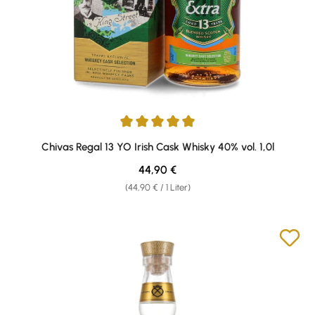
Durchschnittliche Bewertung von 5 von 5 Sternen
Chivas Regal 13 YO Irish Cask Whisky 40% vol. 1,0l
Regulärer Preis:
44,90 €
(44,90 € / 1 Liter)