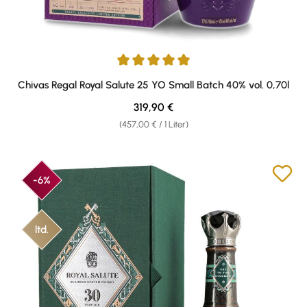
Durchschnittliche Bewertung von 5 von 5 Sternen
Chivas Regal Royal Salute 25 YO Small Batch 40% vol. 0,70l
Regulärer Preis:
319,90 €
(457,00 € / 1 Liter)
-6%
ltd.