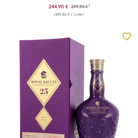
1
Verkaufspreis:
244,90 €
Regulärer Preis:
299,90 €
(349,86 € / 1 Liter)