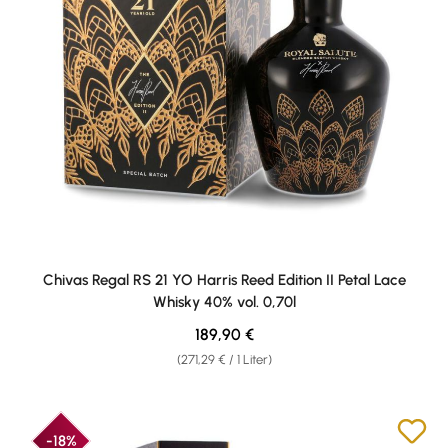
Chivas Regal RS 21 YO Harris Reed Edition II Petal Lace
Whisky 40% vol. 0,70l
Regulärer Preis:
189,90 €
(271,29 € / 1 Liter)
-18%