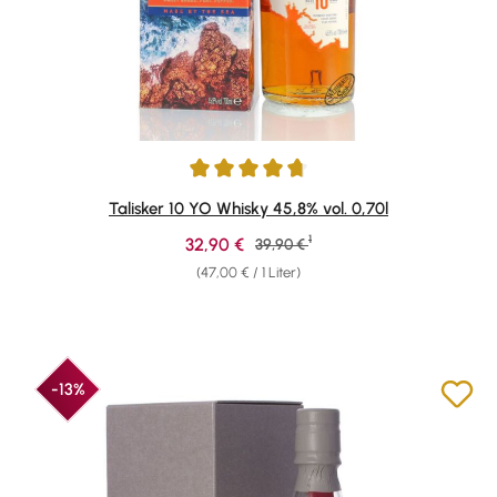
Durchschnittliche Bewertung von 4.78 von 5 Sternen
Talisker 10 YO Whisky 45,8% vol. 0,70l
1
Verkaufspreis:
32,90 €
Regulärer Preis:
39,90 €
(47,00 € / 1 Liter)
-13%