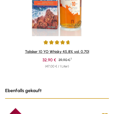
Durchschnittliche Bewertung von 4.78 von 5 Sternen
Talisker 10 YO Whisky 45,8% vol. 0,70l
1
Verkaufspreis:
32,90 €
Regulärer Preis:
39,90 €
(47,00 € / 1 Liter)
Produktgalerie überspringen
Ebenfalls gekauft