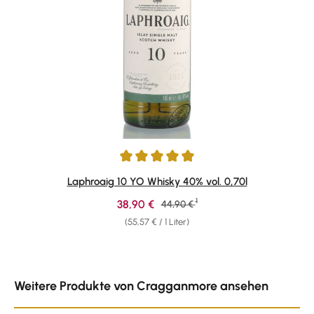
Durchschnittliche Bewertung von 4.91 von 5 Sternen
Laphroaig 10 YO Whisky 40% vol. 0,70l
1
Verkaufspreis:
38,90 €
Regulärer Preis:
44,90 €
(55,57 € / 1 Liter)
Produktgalerie überspringen
Weitere Produkte von Cragganmore ansehen