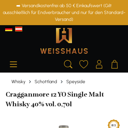
➡️ Versandkostenfrei ab 50 € Einkaufswert (Gilt
alt springen
ausschließlich für Endverbraucher und nur für den Standard-
Versand)
Whisky
Schottland
Speyside
Cragganmore 12 YO Single Malt
Whisky 40% vol. 0,70l
Bildergalerie überspringen
81.5