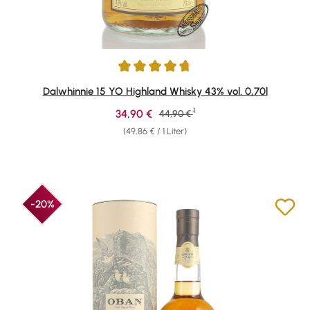
Durchschnittliche Bewertung von 4.82 von 5 Sternen
Dalwhinnie 15 YO Highland Whisky 43% vol. 0,70l
1
Verkaufspreis:
34,90 €
Regulärer Preis:
44,90 €
(49,86 € / 1 Liter)
-20%