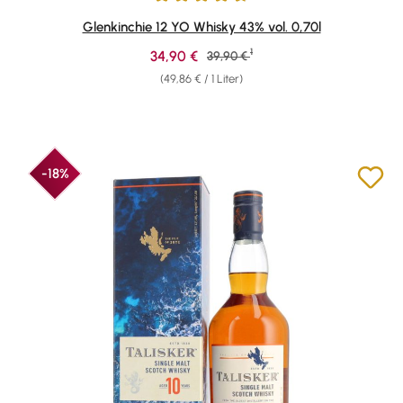
Durchschnittliche Bewertung von 4.77 von 5 Sternen
Glenkinchie 12 YO Whisky 43% vol. 0,70l
1
Verkaufspreis:
34,90 €
Regulärer Preis:
39,90 €
(49,86 € / 1 Liter)
-18%