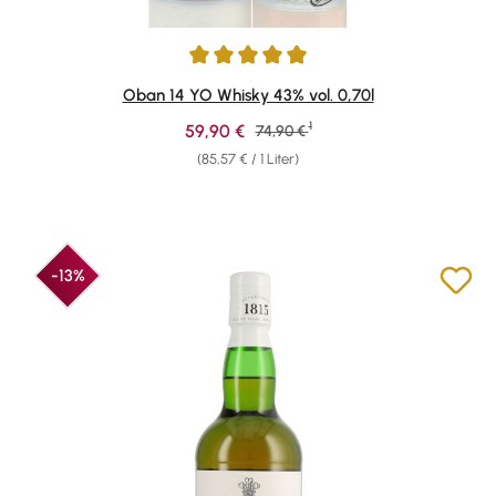
Durchschnittliche Bewertung von 4.88 von 5 Sternen
Oban 14 YO Whisky 43% vol. 0,70l
1
Verkaufspreis:
59,90 €
Regulärer Preis:
74,90 €
(85,57 € / 1 Liter)
-13%