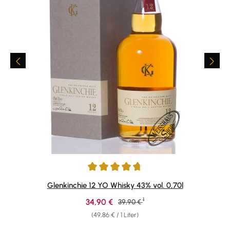
Durchschnittliche Bewertung von 4.77 von 5 Sternen
Glenkinchie 12 YO Whisky 43% vol. 0,70l
1
Verkaufspreis:
34,90 €
Regulärer Preis:
39,90 €
(49,86 € / 1 Liter)