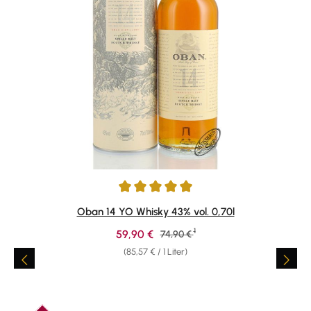
Durchschnittliche Bewertung von 4.88 von 5 Sternen
Oban 14 YO Whisky 43% vol. 0,70l
1
Verkaufspreis:
59,90 €
Regulärer Preis:
74,90 €
(85,57 € / 1 Liter)