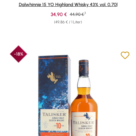
Durchschnittliche Bewertung von 4.82 von 5 Sternen
Dalwhinnie 15 YO Highland Whisky 43% vol. 0,70l
1
Verkaufspreis:
34,90 €
Regulärer Preis:
44,90 €
(49,86 € / 1 Liter)
-18%