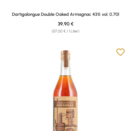
Dartigalongue Double Oaked Armagnac 43% vol. 0,70l
Regulärer Preis:
39,90 €
(57,00 € / 1 Liter)