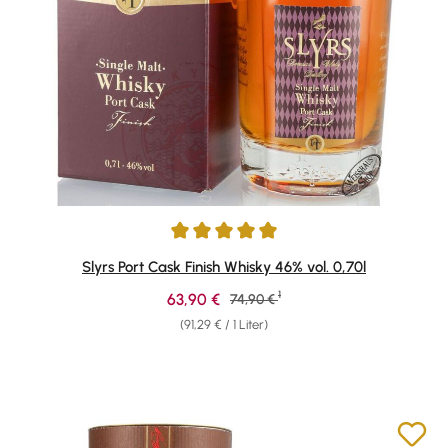
Durchschnittliche Bewertung von 5 von 5 Sternen
Slyrs Port Cask Finish Whisky 46% vol. 0,70l
1
Verkaufspreis:
63,90 €
Regulärer Preis:
74,90 €
(91,29 € / 1 Liter)