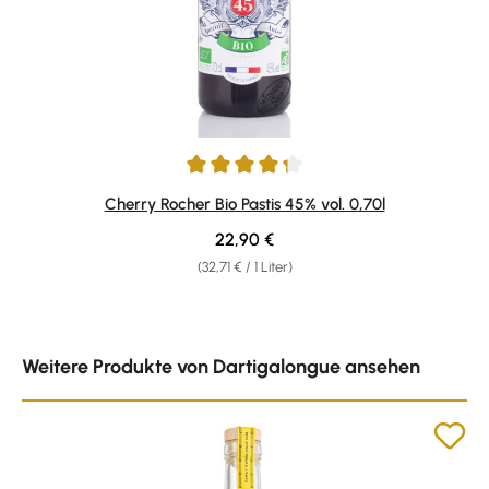
Durchschnittliche Bewertung von 4.13 von 5 Sternen
Cherry Rocher Bio Pastis 45% vol. 0,70l
Regulärer Preis:
22,90 €
(32,71 € / 1 Liter)
Produktgalerie überspringen
Weitere Produkte von Dartigalongue ansehen