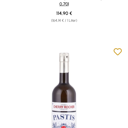
0,70l
Regulärer Preis:
114,90 €
(164,14 € / 1 Liter)