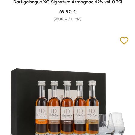
Dartigalongue XO Signature Armagnac 42% vol. 0,70l
Regulärer Preis:
69,90 €
(99,86 € / 1 Liter)