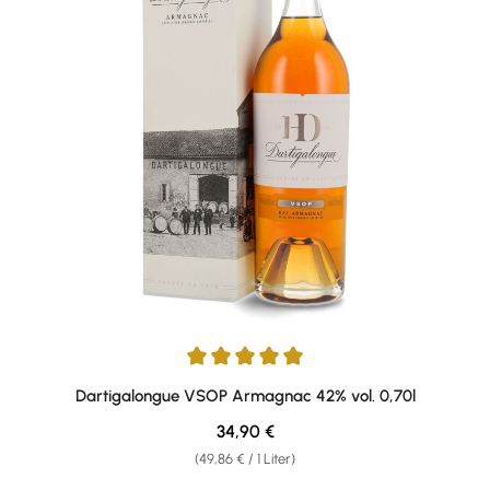
Durchschnittliche Bewertung von 5 von 5 Sternen
Dartigalongue VSOP Armagnac 42% vol. 0,70l
Regulärer Preis:
34,90 €
(49,86 € / 1 Liter)