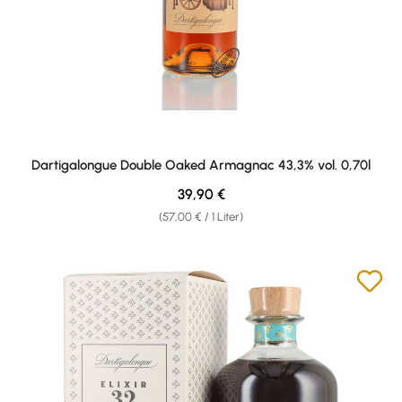
Dartigalongue Double Oaked Armagnac 43,3% vol. 0,70l
Regulärer Preis:
39,90 €
(57,00 € / 1 Liter)