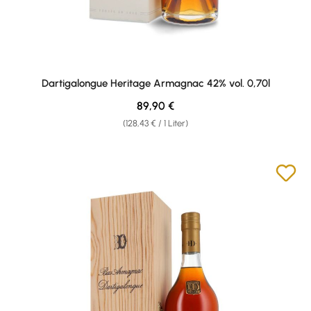
Dartigalongue Heritage Armagnac 42% vol. 0,70l
Regulärer Preis:
89,90 €
(128,43 € / 1 Liter)