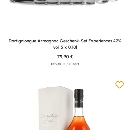
Dartigalongue Armagnac Geschenk-Set Experiences 42%
vol. 5 x 0,10l
Regulärer Preis:
79,90 €
(159,80 € / 1 Liter)