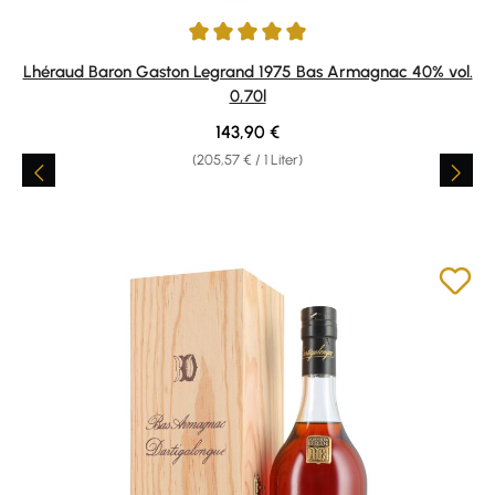
Durchschnittliche Bewertung von 5 von 5 Sternen
Lhéraud Baron Gaston Legrand 1975 Bas Armagnac 40% vol.
0,70l
Regulärer Preis:
143,90 €
(205,57 € / 1 Liter)