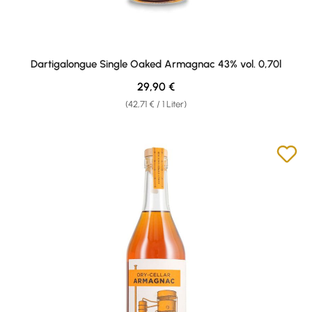
Dartigalongue Single Oaked Armagnac 43% vol. 0,70l
Regulärer Preis:
29,90 €
(42,71 € / 1 Liter)