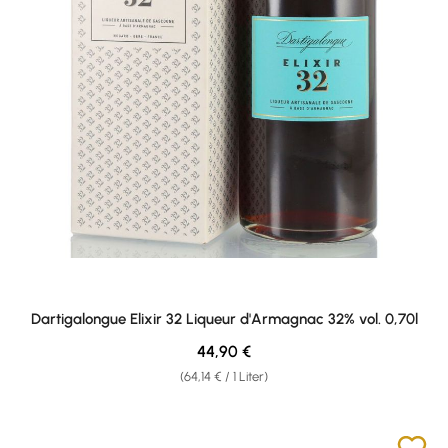
Dartigalongue Elixir 32 Liqueur d'Armagnac 32% vol. 0,70l
Regulärer Preis:
44,90 €
(64,14 € / 1 Liter)