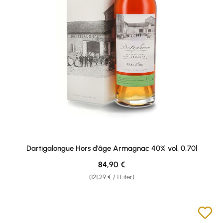
Dartigalongue Hors d'âge Armagnac 40% vol. 0,70l
Regulärer Preis:
84,90 €
(121,29 € / 1 Liter)