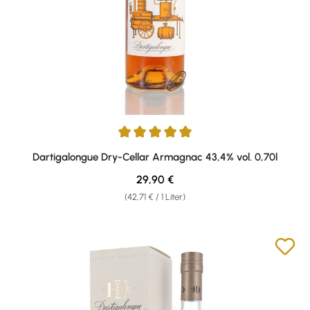
Durchschnittliche Bewertung von 5 von 5 Sternen
Dartigalongue Dry-Cellar Armagnac 43,4% vol. 0,70l
Regulärer Preis:
29,90 €
(42,71 € / 1 Liter)