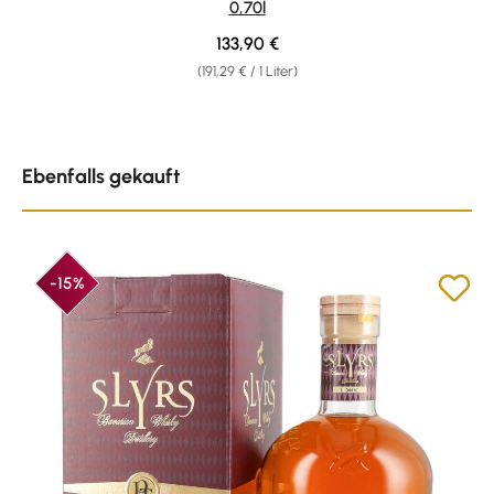
0,70l
Regulärer Preis:
133,90 €
(191,29 € / 1 Liter)
Produktgalerie überspringen
Ebenfalls gekauft
-15%