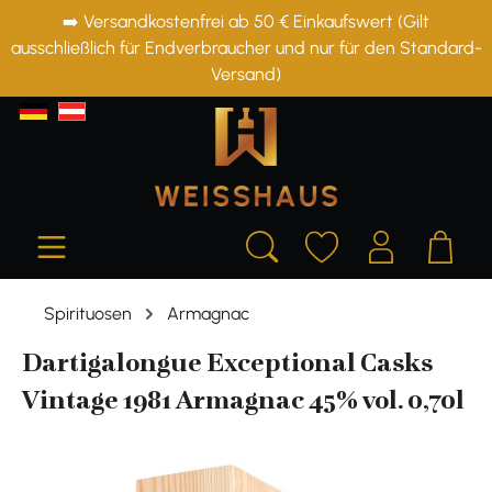
➡️ Versandkostenfrei ab 50 € Einkaufswert (Gilt
alt springen
ausschließlich für Endverbraucher und nur für den Standard-
Versand)
Spirituosen
Armagnac
Dartigalongue Exceptional Casks
Vintage 1981 Armagnac 45% vol. 0,70l
Bildergalerie überspringen