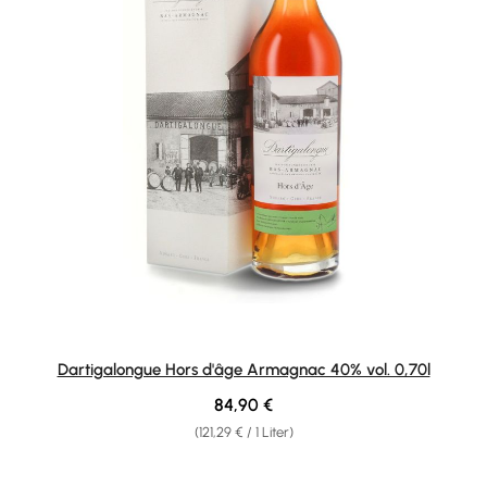
Dartigalongue Hors d'âge Armagnac 40% vol. 0,70l
Regulärer Preis:
84,90 €
(121,29 € / 1 Liter)