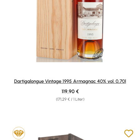
Dartigalongue Vintage 1995 Armagnac 40% vol. 0,70l
Regulärer Preis:
119,90 €
(171,29 € / 1 Liter)