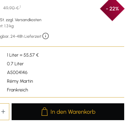
1
49,90 €
- 22%
wSt. zzgl. Versandkosten
: 1.3 kg
gbar, 24-48h Lieferzeit
1 Liter = 55,57 €
0.7 Liter
A5004146
Rémy Martin
Frankreich
Produkt Anzahl: Gib den gewünschten We
In den Warenkorb