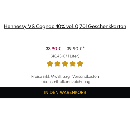
Hennessy VS Cognac 40% vol. 0,70l Geschenkkarton
1
Verkaufspreis:
Regulärer Preis:
33,90 €
39,90 €
(48,43 € / 1 Liter)
Preise inkl. MwSt. zzgl. Versandkosten
Lebensmittelkennzeichnung
IN DEN WARENKORB