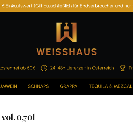
 € Einkaufswert (Gilt ausschließlich für Endverbraucher und nu
ostenfrei ab 50€
24-48h Lieferzeit in Österreich
P
AUMWEIN
SCHNAPS
GRAPPA
TEQUILA & MEZCAL
ol. 0,70l