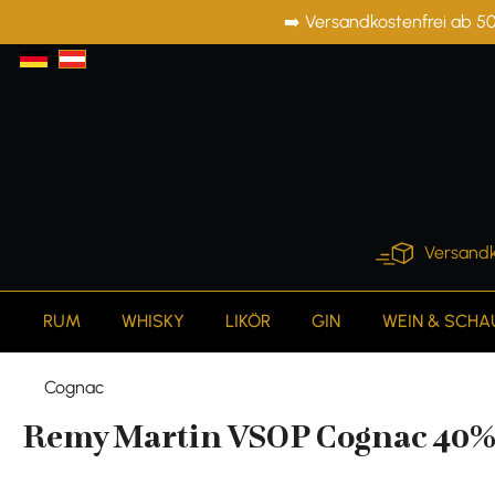
➡️ Versandkostenfrei ab 50
springen
Zur Hauptnavigation springen
Versandk
RUM
WHISKY
LIKÖR
GIN
WEIN & SCH
Cognac
Remy Martin VSOP Cognac 40% v