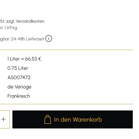
€
wSt. zzgl. Versandkosten
: 1.69 kg
gbar, 24-48h Lieferzeit
1 Liter = 66,53 €
0.75 Liter
A5007472
de Venoge
Frankreich
Produkt Anzahl: Gib den gewünschten We
In den Warenkorb