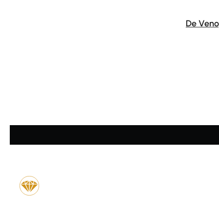
De Veno
Durchschnittliche Bewertung von 4.5 von 5 Sternen