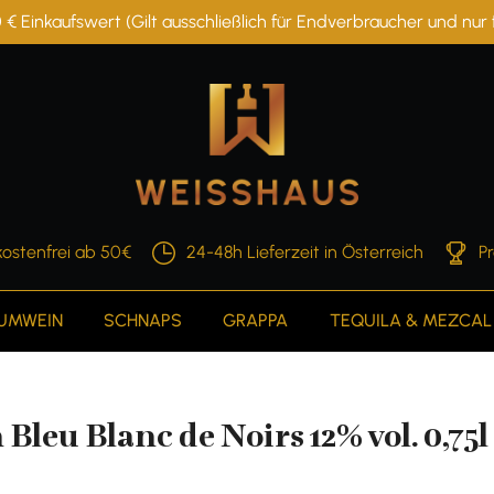
 € Einkaufswert (Gilt ausschließlich für Endverbraucher und nu
ostenfrei ab 50€
24-48h Lieferzeit in Österreich
P
AUMWEIN
SCHNAPS
GRAPPA
TEQUILA & MEZCAL
leu Blanc de Noirs 12% vol. 0,7