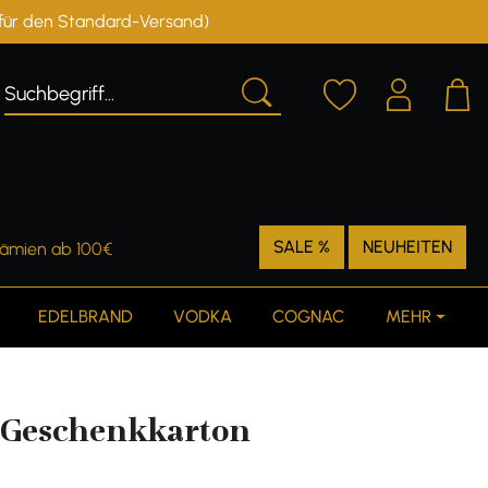
r für den Standard-Versand)
Deutschland
Österreich
SALE %
NEUHEITEN
rämien ab 100€
EDELBRAND
VODKA
COGNAC
MEHR
5l Geschenkkarton