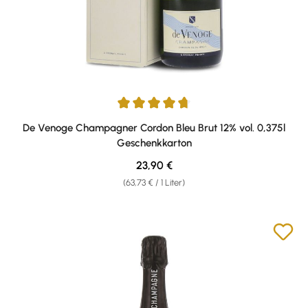
Durchschnittliche Bewertung von 4.67 von 5 Sternen
De Venoge Champagner Cordon Bleu Brut 12% vol. 0,375l
Geschenkkarton
Regulärer Preis:
23,90 €
(63,73 € / 1 Liter)