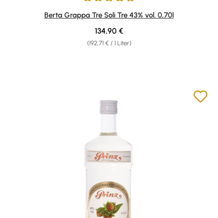
Durchschnittliche Bewertung von 5 von 5 Sternen
Berta Grappa Tre Soli Tre 43% vol. 0,70l
Regulärer Preis:
134,90 €
(192,71 € / 1 Liter)