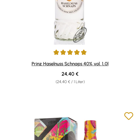
Durchschnittliche Bewertung von 4.89 von 5 Sternen
Prinz Haselnuss Schnaps 40% vol. 1,0l
Regulärer Preis:
24,40 €
(24,40 € / 1 Liter)