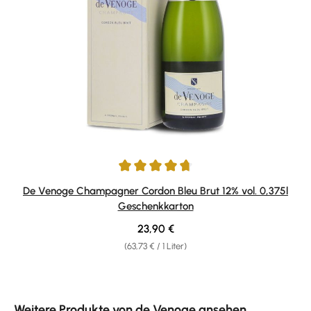
Durchschnittliche Bewertung von 4.67 von 5 Sternen
De Venoge Champagner Cordon Bleu Brut 12% vol. 0,375l
Geschenkkarton
Regulärer Preis:
23,90 €
(63,73 € / 1 Liter)
Produktgalerie überspringen
Weitere Produkte von de Venoge ansehen