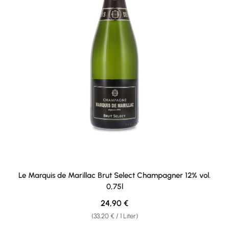
Le Marquis de Marillac Brut Select Champagner 12% vol.
0,75l
Regulärer Preis:
24,90 €
(33,20 € / 1 Liter)