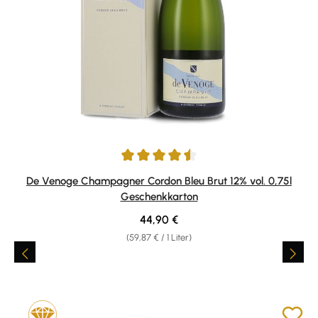
Durchschnittliche Bewertung von 4.5 von 5 Sternen
De Venoge Champagner Cordon Bleu Brut 12% vol. 0,75l
Geschenkkarton
Regulärer Preis:
44,90 €
(59,87 € / 1 Liter)