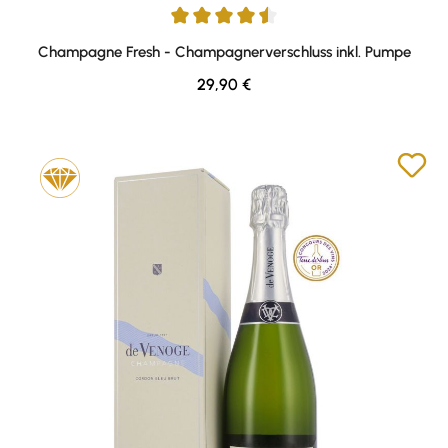
Durchschnittliche Bewertung von 4.5 von 5 Sternen
Champagne Fresh - Champagnerverschluss inkl. Pumpe
Regulärer Preis:
29,90 €