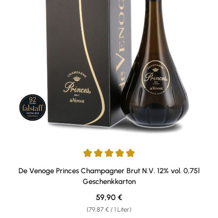
Durchschnittliche Bewertung von 5 von 5 Sternen
De Venoge Princes Champagner Brut N.V. 12% vol. 0,75l
Geschenkkarton
Regulärer Preis:
59,90 €
(79,87 € / 1 Liter)