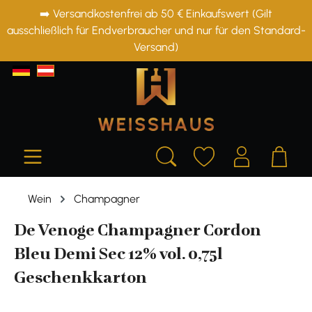
➡️ Versandkostenfrei ab 50 € Einkaufswert (Gilt
alt springen
ausschließlich für Endverbraucher und nur für den Standard-
Versand)
Wein
Champagner
De Venoge Champagner Cordon
Bleu Demi Sec 12% vol. 0,75l
Geschenkkarton