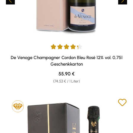
Durchschnittliche Bewertung von 4.33 von 5 Sternen
De Venoge Champagner Cordon Bleu Rosé 12% vol. 0,75l
Geschenkkarton
Regulärer Preis:
55,90 €
(74,53 € / 1 Liter)