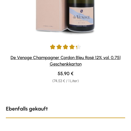
Durchschnittliche Bewertung von 4.33 von 5 Sternen
De Venoge Champagner Cordon Bleu Rosé 12% vol. 0,75l
Geschenkkarton
Regulärer Preis:
55,90 €
(74,53 € / 1 Liter)
Produktgalerie überspringen
Ebenfalls gekauft