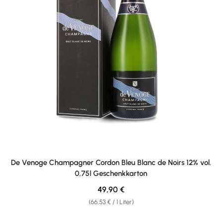
De Venoge Champagner Cordon Bleu Blanc de Noirs 12% vol.
0,75l Geschenkkarton
Regulärer Preis:
49,90 €
(66,53 € / 1 Liter)