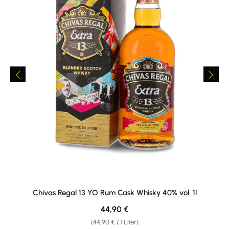
Chivas Regal 13 YO Rum Cask Whisky 40% vol. 1l
Regulärer Preis:
44,90 €
(44,90 € / 1 Liter)