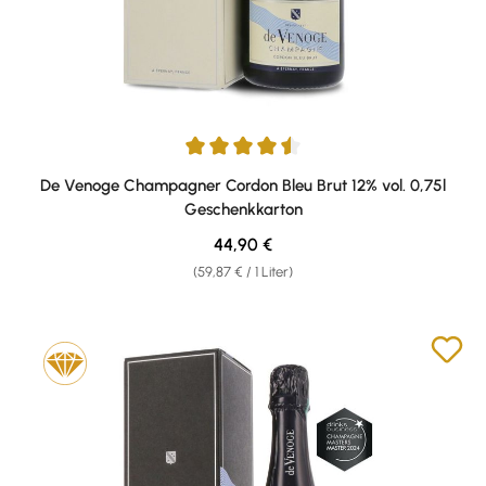
Durchschnittliche Bewertung von 4.5 von 5 Sternen
De Venoge Champagner Cordon Bleu Brut 12% vol. 0,75l
Geschenkkarton
Regulärer Preis:
44,90 €
(59,87 € / 1 Liter)