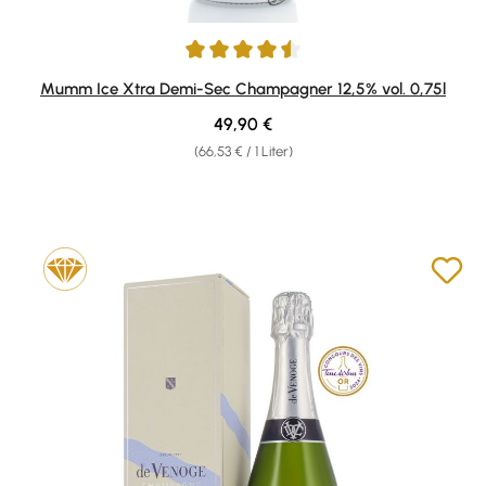
Durchschnittliche Bewertung von 4.5 von 5 Sternen
Mumm Ice Xtra Demi-Sec Champagner 12,5% vol. 0,75l
Regulärer Preis:
49,90 €
(66,53 € / 1 Liter)