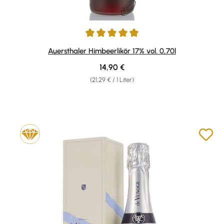
Durchschnittliche Bewertung von 4.94 von 5 Sternen
Auersthaler Himbeerlikör 17% vol. 0,70l
Regulärer Preis:
14,90 €
(21,29 € / 1 Liter)