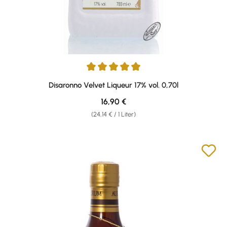
Durchschnittliche Bewertung von 5 von 5 Sternen
Disaronno Velvet Liqueur 17% vol. 0,70l
Regulärer Preis:
16,90 €
(24,14 € / 1 Liter)