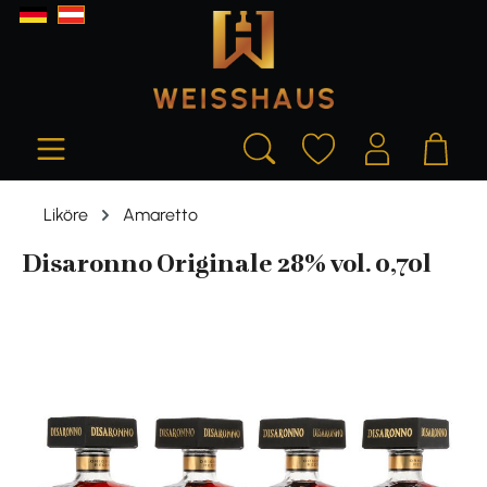
alt springen
Liköre
Amaretto
Disaronno Originale 28% vol. 0,70l
Bildergalerie überspringen