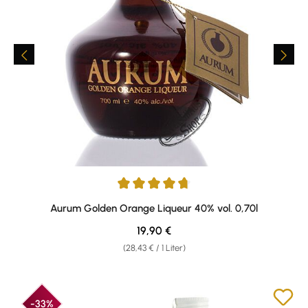
Durchschnittliche Bewertung von 4.8 von 5 Sternen
Aurum Golden Orange Liqueur 40% vol. 0,70l
Regulärer Preis:
19,90 €
(28,43 € / 1 Liter)
-33%