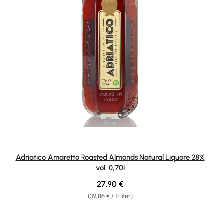
Adriatico Amaretto Roasted Almonds Natural Liquore 28%
vol. 0,70l
Regulärer Preis:
27,90 €
(39,86 € / 1 Liter)