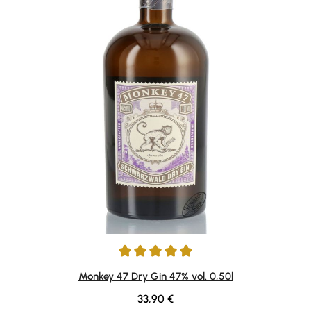
Durchschnittliche Bewertung von 4.92 von 5 Sternen
Monkey 47 Dry Gin 47% vol. 0,50l
Regulärer Preis:
33,90 €