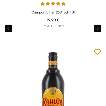
Durchschnittliche Bewertung von 4.92 von 5 Sternen
Campari Bitter 25% vol. 1,0l
Regulärer Preis:
19,90 €
(19,90 € / 1 Liter)