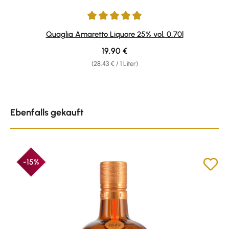
Durchschnittliche Bewertung von 5 von 5 Sternen
Quaglia Amaretto Liquore 25% vol. 0,70l
Regulärer Preis:
19,90 €
(28,43 € / 1 Liter)
Produktgalerie überspringen
Ebenfalls gekauft
-15%