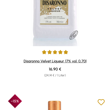
Durchschnittliche Bewertung von 5 von 5 Sternen
Disaronno Velvet Liqueur 17% vol. 0,70l
Regulärer Preis:
16,90 €
(24,14 € / 1 Liter)
-15%