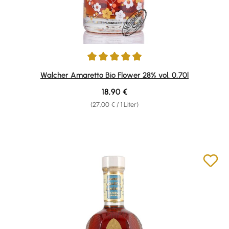
Durchschnittliche Bewertung von 4.91 von 5 Sternen
Walcher Amaretto Bio Flower 28% vol. 0,70l
Regulärer Preis:
18,90 €
(27,00 € / 1 Liter)