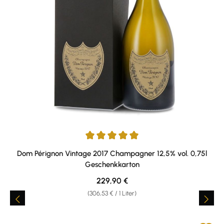
Durchschnittliche Bewertung von 5 von 5 Sternen
Dom Pérignon Vintage 2017 Champagner 12,5% vol. 0,75l
Geschenkkarton
Regulärer Preis:
229,90 €
(306,53 € / 1 Liter)