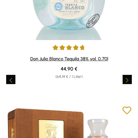
Durchschnittliche Bewertung von 4.86 von 5 Sternen
Don Julio Blanco Tequila 38% vol. 0,70l
Regulärer Preis:
44,90 €
(64,14 € / 1 Liter)