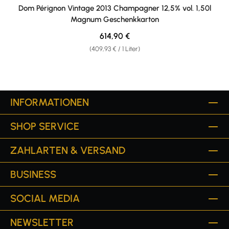
Dom Pérignon Vintage 2013 Champagner 12,5% vol. 1,50l
Magnum Geschenkkarton
Regulärer Preis:
614,90 €
(409,93 € / 1 Liter)
INFORMATIONEN
SHOP SERVICE
ZAHLARTEN & VERSAND
BUSINESS
SOCIAL MEDIA
NEWSLETTER