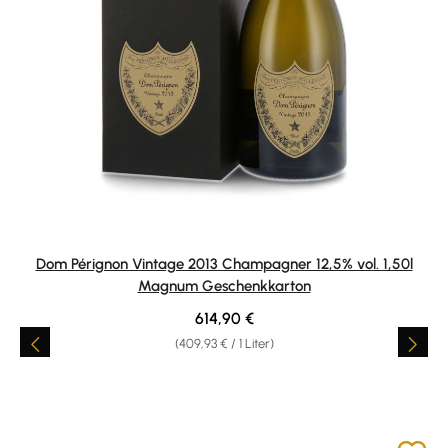
Dom Pérignon Vintage 2013 Champagner 12,5% vol. 1,50l
Magnum Geschenkkarton
Regulärer Preis:
614,90 €
(409,93 € / 1 Liter)