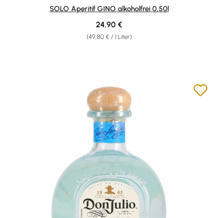
SOLO Aperitif GINO alkoholfrei 0,50l
Regulärer Preis:
24,90 €
(49,80 € / 1 Liter)