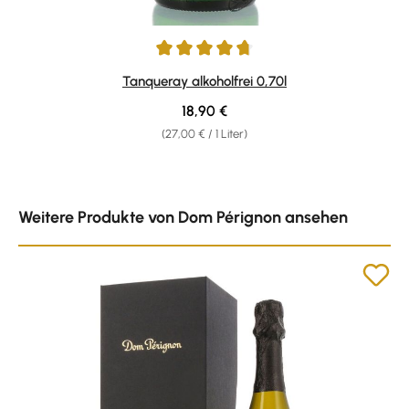
Durchschnittliche Bewertung von 4.63 von 5 Sternen
Tanqueray alkoholfrei 0,70l
Regulärer Preis:
18,90 €
(27,00 € / 1 Liter)
Produktgalerie überspringen
Weitere Produkte von Dom Pérignon ansehen