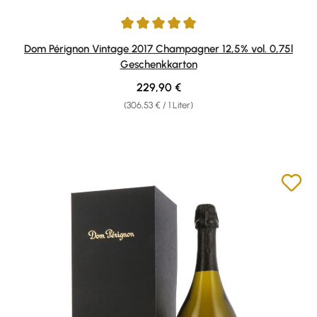
Durchschnittliche Bewertung von 5 von 5 Sternen
Dom Pérignon Vintage 2017 Champagner 12,5% vol. 0,75l
Geschenkkarton
Regulärer Preis:
229,90 €
(306,53 € / 1 Liter)