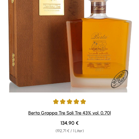
Durchschnittliche Bewertung von 5 von 5 Sternen
Berta Grappa Tre Soli Tre 43% vol. 0,70l
Regulärer Preis:
134,90 €
(192,71 € / 1 Liter)