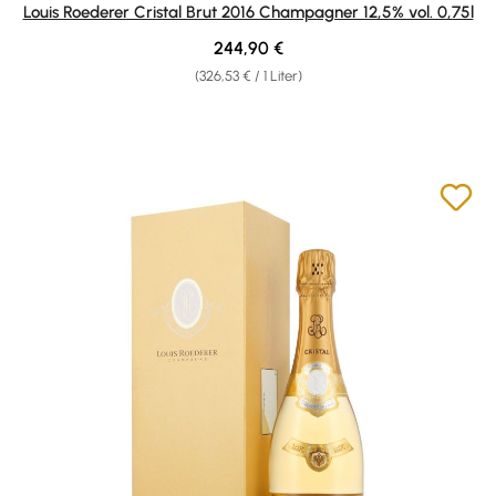
Durchschnittliche Bewertung von 5 von 5 Sternen
Louis Roederer Cristal Brut 2016 Champagner 12,5% vol. 0,75l
Regulärer Preis:
244,90 €
(326,53 € / 1 Liter)