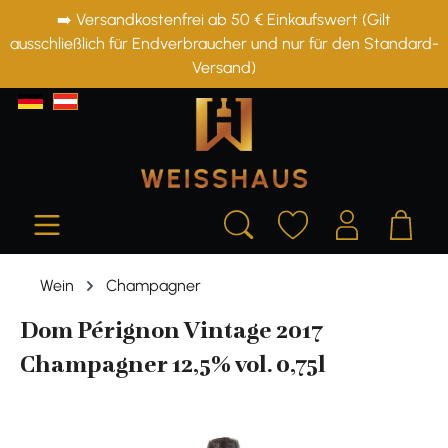
➡️ Versandkostenfrei ab 50 € Einkaufswert (Gilt
alt springen
ausschließlich für Endverbraucher und nur für den Standard-
Versand)
Wein
Champagner
Dom Pérignon Vintage 2017
Champagner 12,5% vol. 0,75l
Bildergalerie überspringen