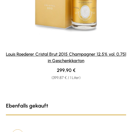
Louis Roederer Cristal Brut 2015 Champagner 12,5% vol. 0,75l
in Geschenkkarton
Regulärer Preis:
299,90 €
(399,87 € / 1 Liter)
Produktgalerie überspringen
Ebenfalls gekauft