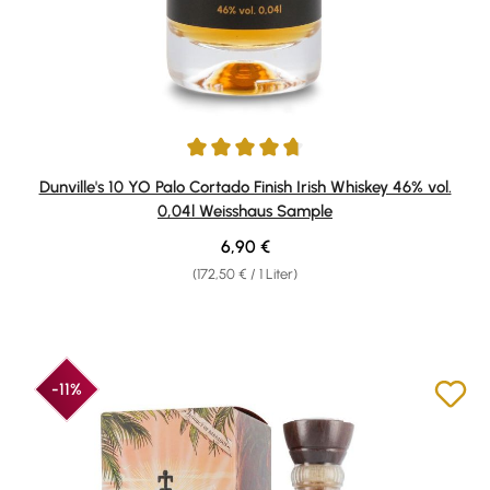
Durchschnittliche Bewertung von 4.63 von 5 Sternen
Dunville's 10 YO Palo Cortado Finish Irish Whiskey 46% vol.
0,04l Weisshaus Sample
Regulärer Preis:
6,90 €
(172,50 € / 1 Liter)
-11%