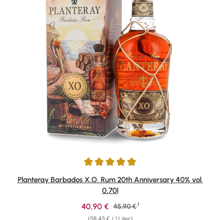
Durchschnittliche Bewertung von 4.91 von 5 Sternen
Planteray Barbados X.O. Rum 20th Anniversary 40% vol.
0,70l
1
Verkaufspreis:
40,90 €
Regulärer Preis:
45,90 €
(58,43 € / 1 Liter)