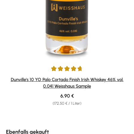
Durchschnittliche Bewertung von 4.63 von 5 Sternen
Dunville's 10 YO Palo Cortado Finish Irish Whiskey 46% vol.
0,04l Weisshaus Sample
Regulärer Preis:
6,90 €
(172,50 € / 1 Liter)
Produktgalerie überspringen
Ebenfalls gekauft