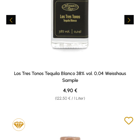
Los Tres Tonos Tequila Blanco 38% vol. 0,04 Weisshaus
Sample
Regulärer Preis:
4,90 €
(122,50 € / 1 Liter)