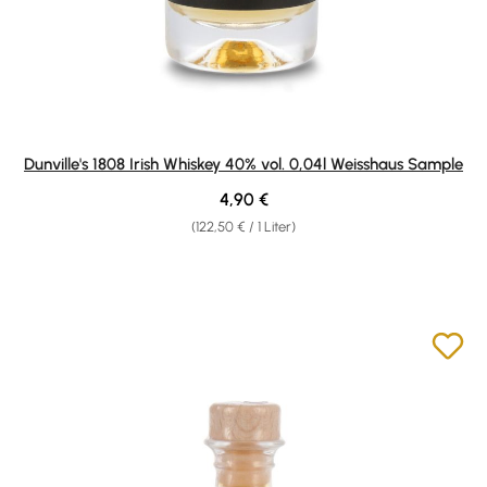
Dunville's 1808 Irish Whiskey 40% vol. 0,04l Weisshaus Sample
Regulärer Preis:
4,90 €
(122,50 € / 1 Liter)