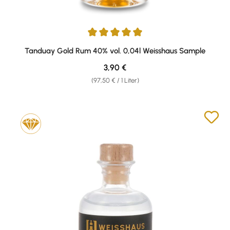
Durchschnittliche Bewertung von 5 von 5 Sternen
Tanduay Gold Rum 40% vol. 0,04l Weisshaus Sample
Regulärer Preis:
3,90 €
(97,50 € / 1 Liter)