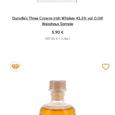
Dunville's Three Crowns Irish Whiskey 43,5% vol. 0,04l
Weisshaus Sample
Regulärer Preis:
5,90 €
(147,50 € / 1 Liter)