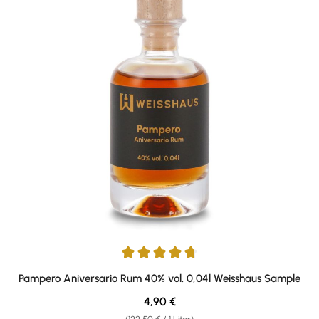
Durchschnittliche Bewertung von 4.67 von 5 Sternen
Pampero Aniversario Rum 40% vol. 0,04l Weisshaus Sample
Regulärer Preis:
4,90 €