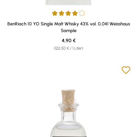
Durchschnittliche Bewertung von 4 von 5 Sternen
BenRiach 10 YO Single Malt Whisky 43% vol. 0,04l Weisshaus
Sample
Regulärer Preis:
4,90 €
(122,50 € / 1 Liter)