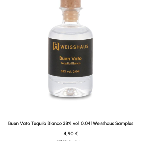
Buen Vato Tequila Blanco 38% vol. 0,04l Weisshaus Samples
Regulärer Preis:
4,90 €