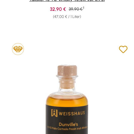
1
Verkaufspreis:
32,90 €
Regulärer Preis:
39,90 €
(47,00 € / 1 Liter)