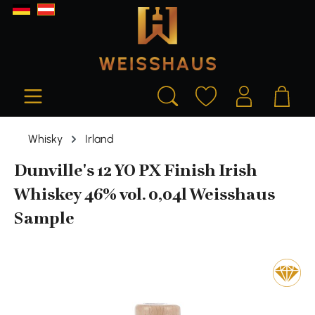
alt springen
Whisky
Irland
Dunville's 12 YO PX Finish Irish
Whiskey 46% vol. 0,04l Weisshaus
Sample
Bildergalerie überspringen