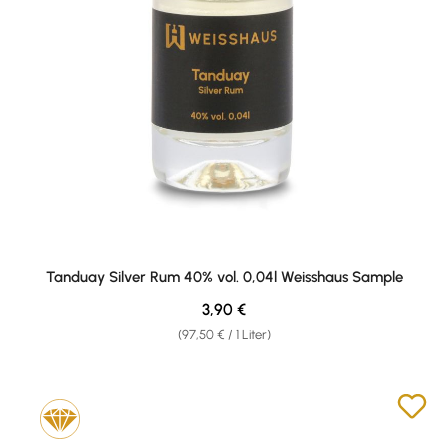
Tanduay Silver Rum 40% vol. 0,04l Weisshaus Sample
Regulärer Preis:
3,90 €
(97,50 € / 1 Liter)