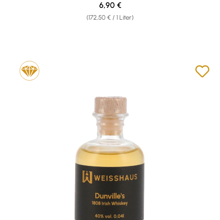
Regulärer Preis:
6,90 €
(172,50 € / 1 Liter)