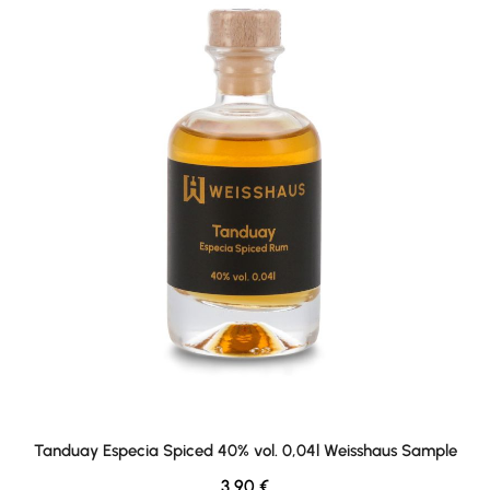
Tanduay Especia Spiced 40% vol. 0,04l Weisshaus Sample
Regulärer Preis:
3,90 €