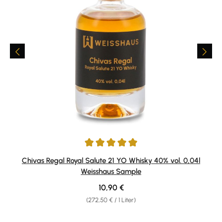
Durchschnittliche Bewertung von 5 von 5 Sternen
Chivas Regal Royal Salute 21 YO Whisky 40% vol. 0,04l
Weisshaus Sample
Regulärer Preis:
10,90 €
(272,50 € / 1 Liter)