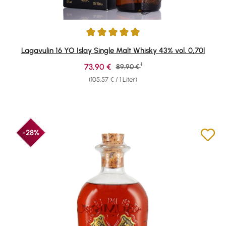
Durchschnittliche Bewertung von 4.95 von 5 Sternen
Lagavulin 16 YO Islay Single Malt Whisky 43% vol. 0,70l
1
Verkaufspreis:
73,90 €
Regulärer Preis:
89,90 €
(105,57 € / 1 Liter)
-28%