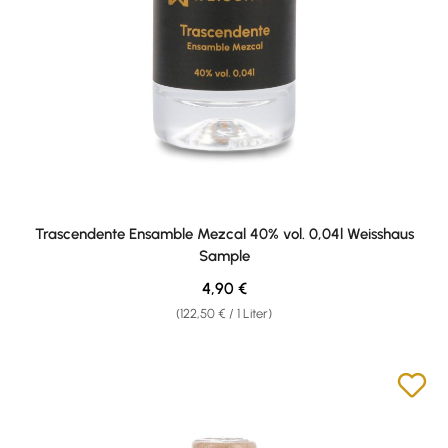
Trascendente Ensamble Mezcal 40% vol. 0,04l Weisshaus
Sample
Regulärer Preis:
4,90 €
(122,50 € / 1 Liter)