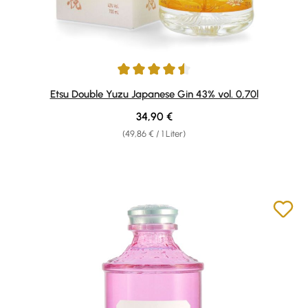
Durchschnittliche Bewertung von 4.57 von 5 Sternen
Etsu Double Yuzu Japanese Gin 43% vol. 0,70l
Regulärer Preis:
34,90 €
(49,86 € / 1 Liter)