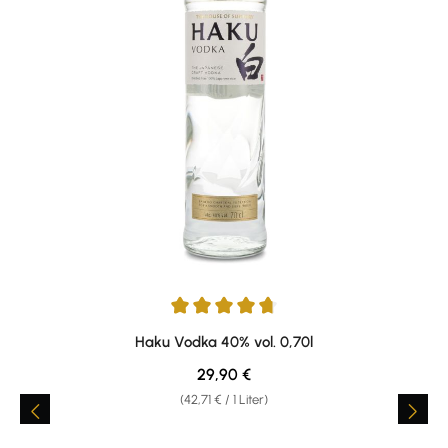
Durchschnittliche Bewertung von 4.8 von 5 Sternen
Haku Vodka 40% vol. 0,70l
Regulärer Preis:
29,90 €
(42,71 € / 1 Liter)