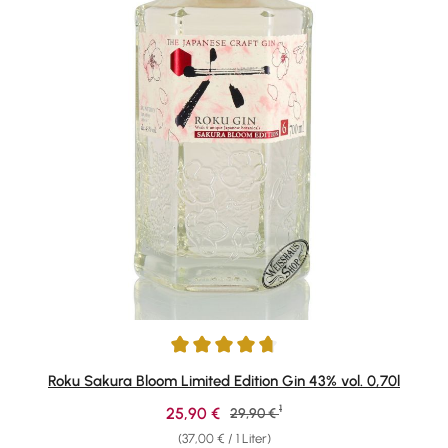
Durchschnittliche Bewertung von 4.73 von 5 Sternen
Roku Sakura Bloom Limited Edition Gin 43% vol. 0,70l
1
Verkaufspreis:
25,90 €
Regulärer Preis:
29,90 €
(37,00 € / 1 Liter)