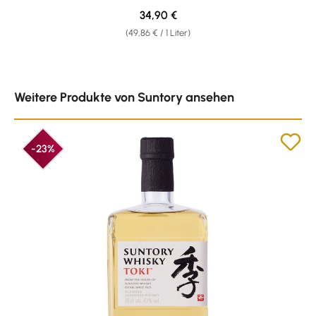
Regulärer Preis:
34,90 €
(49,86 € / 1 Liter)
Produktgalerie überspringen
Weitere Produkte von Suntory ansehen
-23%