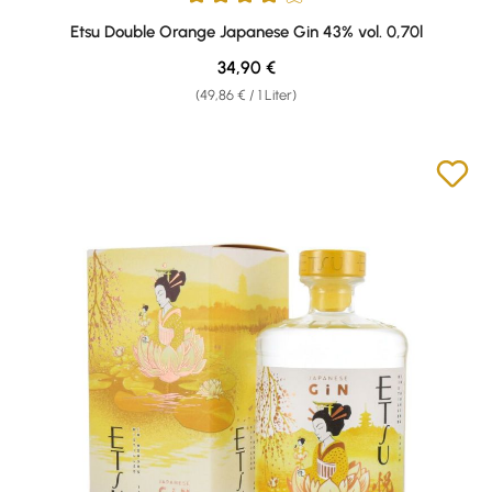
Durchschnittliche Bewertung von 4 von 5 Sternen
Etsu Double Orange Japanese Gin 43% vol. 0,70l
Regulärer Preis:
34,90 €
(49,86 € / 1 Liter)