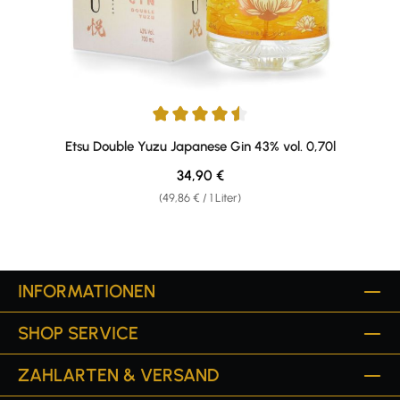
Durchschnittliche Bewertung von 4.57 von 5 Sternen
Etsu Double Yuzu Japanese Gin 43% vol. 0,70l
Regulärer Preis:
34,90 €
(49,86 € / 1 Liter)
INFORMATIONEN
SHOP SERVICE
ZAHLARTEN & VERSAND