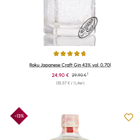
Durchschnittliche Bewertung von 4.78 von 5 Sternen
Roku Japanese Craft Gin 43% vol. 0,70l
1
Verkaufspreis:
24,90 €
Regulärer Preis:
29,90 €
(35,57 € / 1 Liter)
-13%