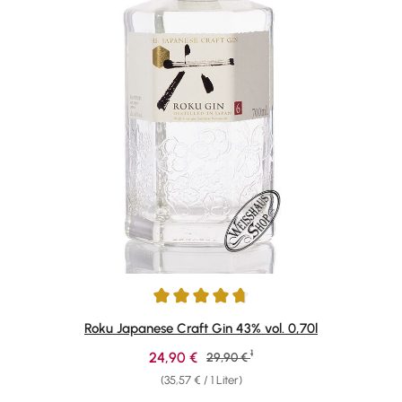
Durchschnittliche Bewertung von 4.78 von 5 Sternen
Roku Japanese Craft Gin 43% vol. 0,70l
1
Verkaufspreis:
24,90 €
Regulärer Preis:
29,90 €
(35,57 € / 1 Liter)