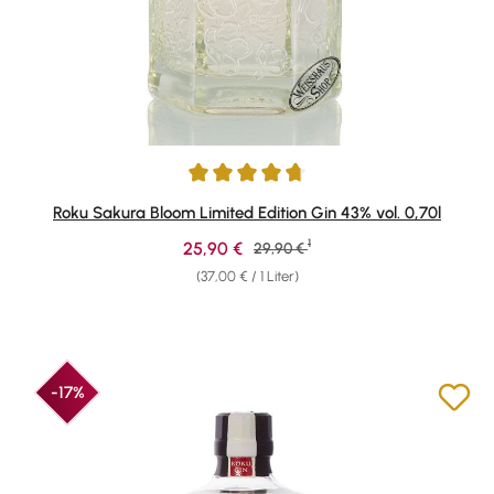
Durchschnittliche Bewertung von 4.73 von 5 Sternen
Roku Sakura Bloom Limited Edition Gin 43% vol. 0,70l
1
Verkaufspreis:
25,90 €
Regulärer Preis:
29,90 €
(37,00 € / 1 Liter)
-17%