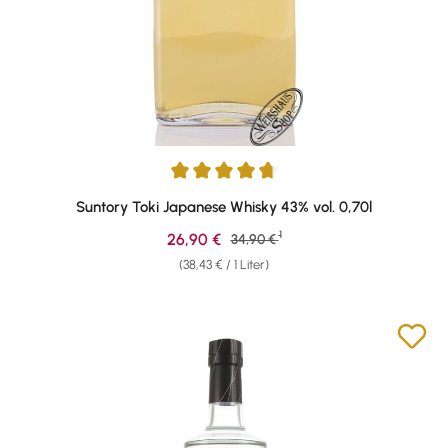
Durchschnittliche Bewertung von 4.64 von 5 Sternen
Suntory Toki Japanese Whisky 43% vol. 0,70l
1
Verkaufspreis:
26,90 €
Regulärer Preis:
34,90 €
(38,43 € / 1 Liter)