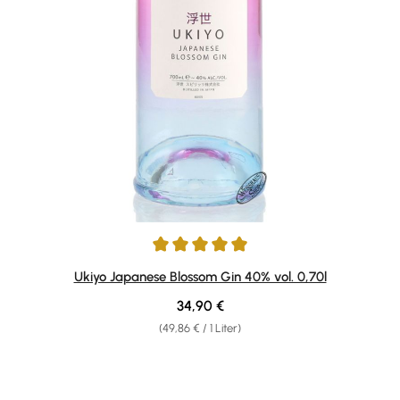
Durchschnittliche Bewertung von 5 von 5 Sternen
Ukiyo Japanese Blossom Gin 40% vol. 0,70l
Regulärer Preis:
34,90 €
(49,86 € / 1 Liter)