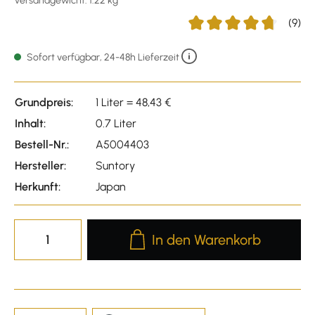
Versandgewicht: 1.22 kg
(9)
Durchschnittliche Bewert
Sofort verfügbar, 24-48h Lieferzeit
Grundpreis:
1 Liter = 48,43 €
Inhalt:
0.7 Liter
Bestell-Nr.:
A5004403
Hersteller:
Suntory
Herkunft:
Japan
Produkt Anzahl: Gib den gewünscht
In den Warenkorb