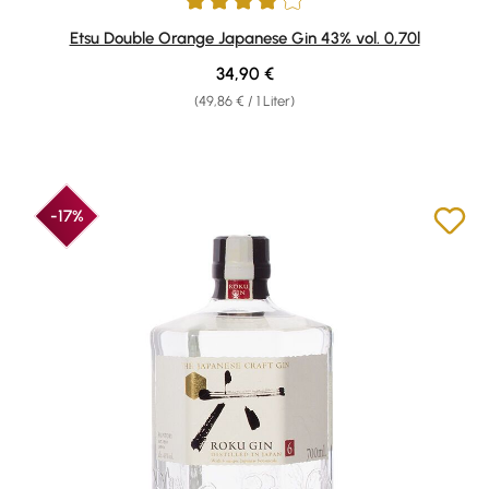
Durchschnittliche Bewertung von 4 von 5 Sternen
Etsu Double Orange Japanese Gin 43% vol. 0,70l
Regulärer Preis:
34,90 €
(49,86 € / 1 Liter)
-17%