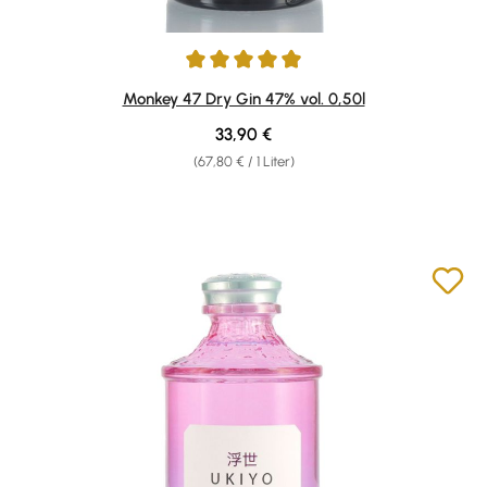
Durchschnittliche Bewertung von 4.92 von 5 Sternen
Monkey 47 Dry Gin 47% vol. 0,50l
Regulärer Preis:
33,90 €
(67,80 € / 1 Liter)