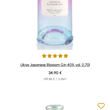
Durchschnittliche Bewertung von 5 von 5 Sternen
Ukiyo Japanese Blossom Gin 40% vol. 0,70l
Regulärer Preis:
34,90 €
(49,86 € / 1 Liter)