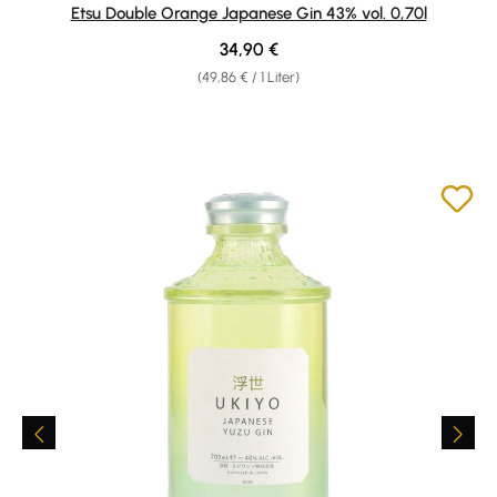
Durchschnittliche Bewertung von 4 von 5 Sternen
Etsu Double Orange Japanese Gin 43% vol. 0,70l
Regulärer Preis:
34,90 €
(49,86 € / 1 Liter)