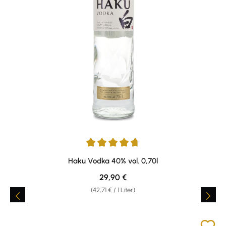
Durchschnittliche Bewertung von 4.8 von 5 Sternen
Haku Vodka 40% vol. 0,70l
Regulärer Preis:
29,90 €
(42,71 € / 1 Liter)