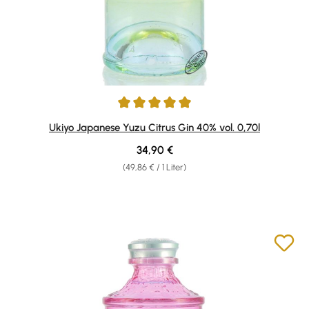
Durchschnittliche Bewertung von 5 von 5 Sternen
Ukiyo Japanese Yuzu Citrus Gin 40% vol. 0,70l
Regulärer Preis:
34,90 €
(49,86 € / 1 Liter)