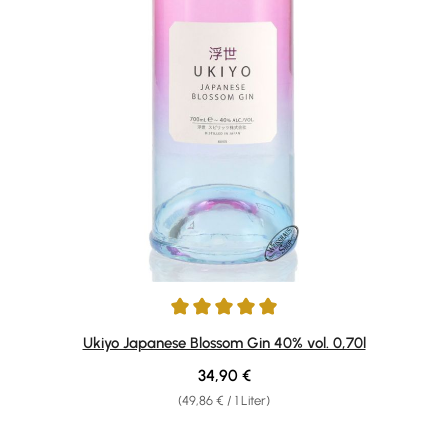
Durchschnittliche Bewertung von 5 von 5 Sternen
Ukiyo Japanese Blossom Gin 40% vol. 0,70l
Regulärer Preis:
34,90 €
(49,86 € / 1 Liter)