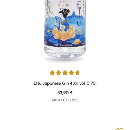
Durchschnittliche Bewertung von 4.78 von 5 Sternen
Etsu Japanese Gin 43% vol. 0,70l
Regulärer Preis:
33,90 €
(48,43 € / 1 Liter)