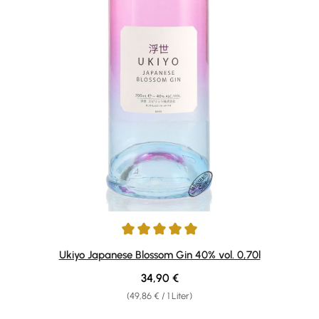
Durchschnittliche Bewertung von 5 von 5 Sternen
Ukiyo Japanese Blossom Gin 40% vol. 0,70l
Regulärer Preis:
34,90 €
(49,86 € / 1 Liter)