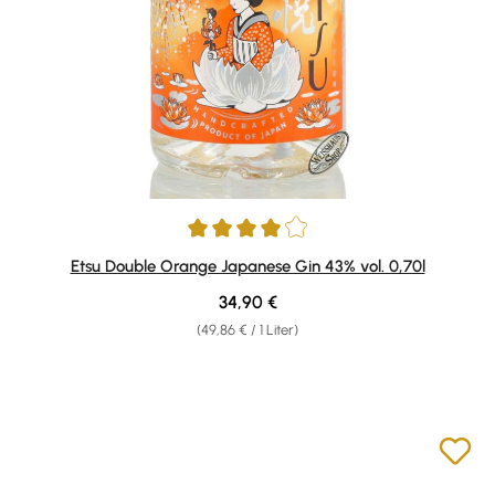
Durchschnittliche Bewertung von 4 von 5 Sternen
Etsu Double Orange Japanese Gin 43% vol. 0,70l
Regulärer Preis:
34,90 €
(49,86 € / 1 Liter)