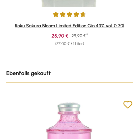
Durchschnittliche Bewertung von 4.73 von 5 Sternen
Roku Sakura Bloom Limited Edition Gin 43% vol. 0,70l
1
Verkaufspreis:
25,90 €
Regulärer Preis:
29,90 €
(37,00 € / 1 Liter)
Produktgalerie überspringen
Ebenfalls gekauft