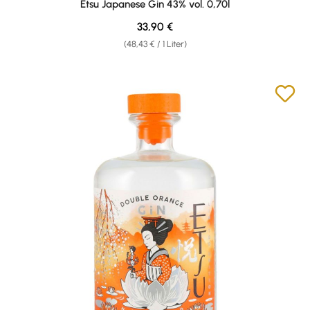
Etsu Japanese Gin 43% vol. 0,70l
Regulärer Preis:
33,90 €
(48,43 € / 1 Liter)