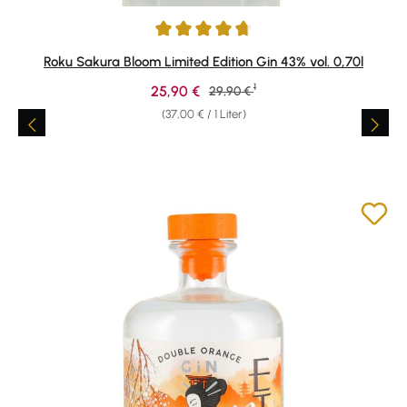
Durchschnittliche Bewertung von 4.73 von 5 Sternen
Roku Sakura Bloom Limited Edition Gin 43% vol. 0,70l
1
Verkaufspreis:
25,90 €
Regulärer Preis:
29,90 €
(37,00 € / 1 Liter)