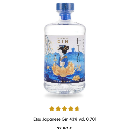
Durchschnittliche Bewertung von 4.78 von 5 Sternen
Etsu Japanese Gin 43% vol. 0,70l
Regulärer Preis:
33,90 €