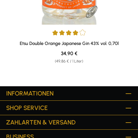
Durchschnittliche Bewertung von 4 von 5 Sternen
Etsu Double Orange Japanese Gin 43% vol. 0,70l
Regulärer Preis:
34,90 €
(49,86 € / 1 Liter)
INFORMATIONEN
SHOP SERVICE
ZAHLARTEN & VERSAND
BUSINESS