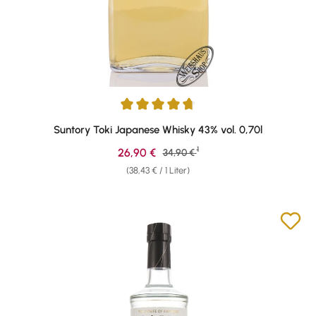
Durchschnittliche Bewertung von 4.64 von 5 Sternen
Suntory Toki Japanese Whisky 43% vol. 0,70l
1
Verkaufspreis:
26,90 €
Regulärer Preis:
34,90 €
(38,43 € / 1 Liter)