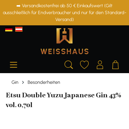
➡️ Versandkostenfrei ab 50 € Einkaufswert (Gilt
alt springen
ausschließlich für Endverbraucher und nur für den Standard-
Versand)
Gin
Besonderheiten
Etsu Double Yuzu Japanese Gin 43%
vol. 0,70l
Bildergalerie überspringen