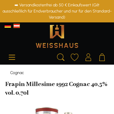
➡️ Versandkostenfrei ab 50 € Einkaufswert (Gilt
alt springen
ausschließlich für Endverbraucher und nur für den Standard-
Versand)
Cognac
Frapin Millesime 1992 Cognac 40,5%
vol. 0,70l
Bildergalerie überspringen