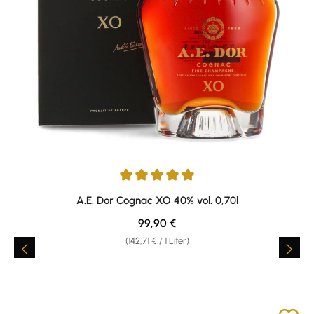
Durchschnittliche Bewertung von 4.88 von 5 Sternen
A.E. Dor Cognac XO 40% vol. 0,70l
Regulärer Preis:
99,90 €
(142,71 € / 1 Liter)