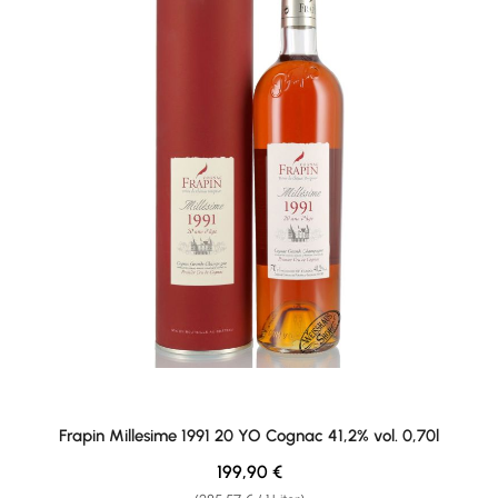
Frapin Millesime 1991 20 YO Cognac 41,2% vol. 0,70l
Regulärer Preis:
199,90 €