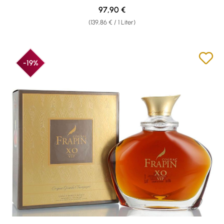
Regulärer Preis:
97,90 €
(139,86 € / 1 Liter)
-19%