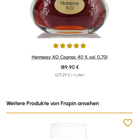
Durchschnittliche Bewertung von 4.98 von 5 Sternen
Hennessy XO Cognac 40 % vol. 0,70l
Regulärer Preis:
189,90 €
(271,29 € / 1 Liter)
Produktgalerie überspringen
Weitere Produkte von Frapin ansehen