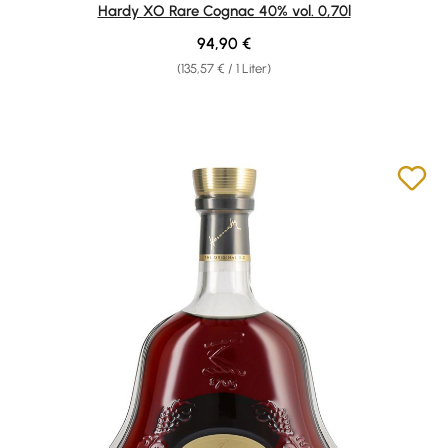
Durchschnittliche Bewertung von 4.8 von 5 Sternen
Hardy XO Rare Cognac 40% vol. 0,70l
Regulärer Preis:
94,90 €
(135,57 € / 1 Liter)