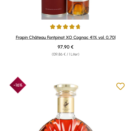
Durchschnittliche Bewertung von 4.85 von 5 Sternen
Frapin Château Fontpinot XO Cognac 41% vol. 0,70l
Regulärer Preis:
97,90 €
(139,86 € / 1 Liter)
-16%