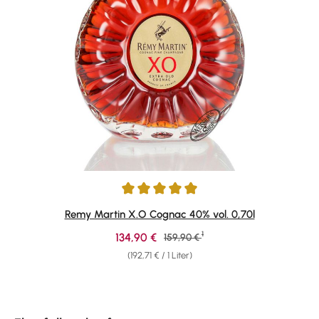
Durchschnittliche Bewertung von 4.94 von 5 Sternen
Remy Martin X.O Cognac 40% vol. 0,70l
1
Verkaufspreis:
134,90 €
Regulärer Preis:
159,90 €
(192,71 € / 1 Liter)
Produktgalerie überspringen