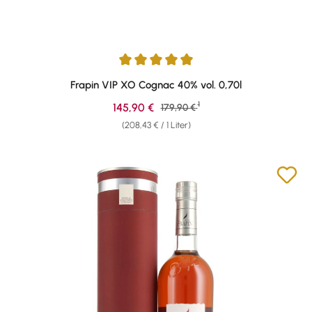
Durchschnittliche Bewertung von 4.95 von 5 Sternen
Frapin VIP XO Cognac 40% vol. 0,70l
1
Verkaufspreis:
145,90 €
Regulärer Preis:
179,90 €
(208,43 € / 1 Liter)