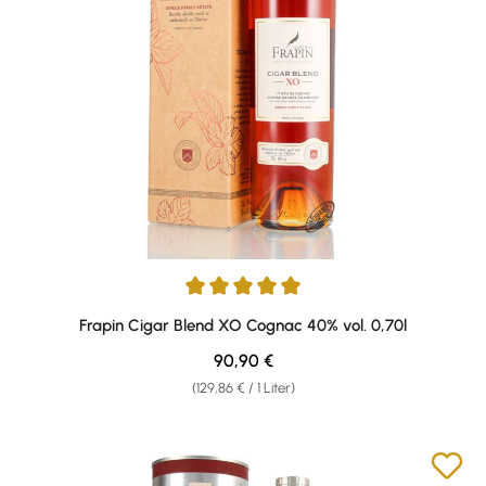
Durchschnittliche Bewertung von 5 von 5 Sternen
Frapin Cigar Blend XO Cognac 40% vol. 0,70l
Regulärer Preis:
90,90 €
(129,86 € / 1 Liter)