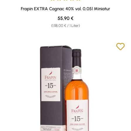
Durchschnittliche Bewertung von 5 von 5 Sternen
Frapin EXTRA Cognac 40% vol. 0,05l Miniatur
Regulärer Preis:
55,90 €
(1.118,00 € / 1 Liter)