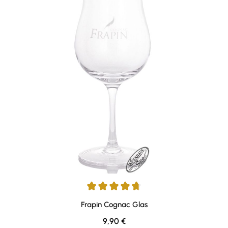
Durchschnittliche Bewertung von 4.78 von 5 Sternen
Frapin Cognac Glas
Regulärer Preis:
9,90 €