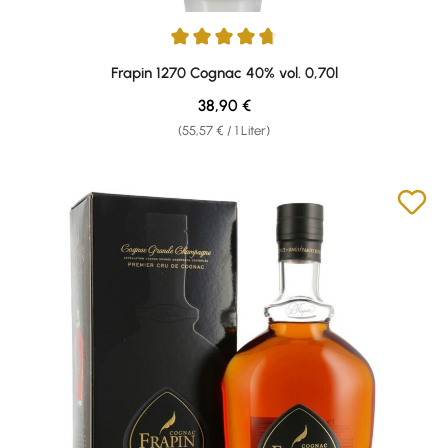
Durchschnittliche Bewertung von 4.85 von 5 Sternen
Frapin 1270 Cognac 40% vol. 0,70l
Regulärer Preis:
38,90 €
(55,57 € / 1 Liter)