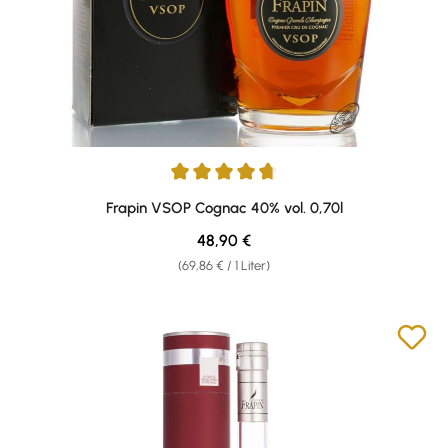
Durchschnittliche Bewertung von 4.82 von 5 Sternen
Frapin VSOP Cognac 40% vol. 0,70l
Regulärer Preis:
48,90 €
(69,86 € / 1 Liter)