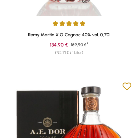
Durchschnittliche Bewertung von 4.94 von 5 Sternen
Remy Martin X.O Cognac 40% vol. 0,70l
1
Verkaufspreis:
134,90 €
Regulärer Preis:
159,90 €
(192,71 € / 1 Liter)