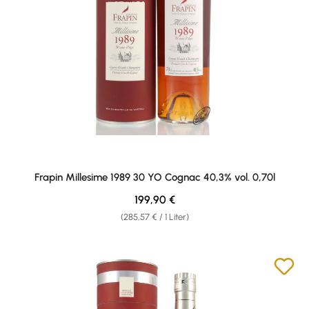
Frapin Millesime 1989 30 YO Cognac 40,3% vol. 0,70l
Regulärer Preis:
199,90 €
(285,57 € / 1 Liter)