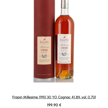
Frapin Millesime 1990 30 YO Cognac 41,8% vol. 0,70l
Regulärer Preis:
199,90 €