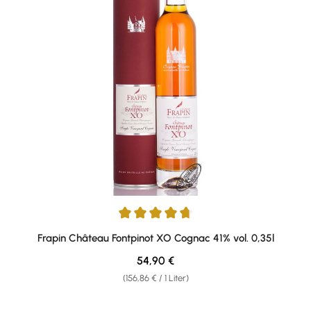
Durchschnittliche Bewertung von 4.71 von 5 Sternen
Frapin Château Fontpinot XO Cognac 41% vol. 0,35l
Regulärer Preis:
54,90 €
(156,86 € / 1 Liter)