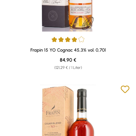
Durchschnittliche Bewertung von 4 von 5 Sternen
Frapin 15 YO Cognac 45,3% vol. 0,70l
Regulärer Preis:
84,90 €
(121,29 € / 1 Liter)