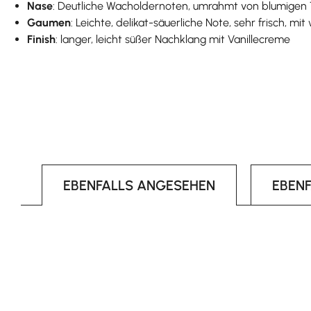
Nase
: Deutliche Wacholdernoten, umrahmt von blumigen
Gaumen
: Leichte, delikat-säuerliche Note, sehr frisch,
Finish
: langer, leicht süßer Nachklang mit Vanillecreme
EBENFALLS ANGESEHEN
EBEN
Produktgalerie überspringen