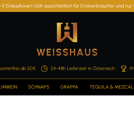
 € Einkaufswert (Gilt ausschließlich für Endverbraucher und nu
ostenfrei ab 50€
24-48h Lieferzeit in Österreich
P
AUMWEIN
SCHNAPS
GRAPPA
TEQUILA & MEZCAL