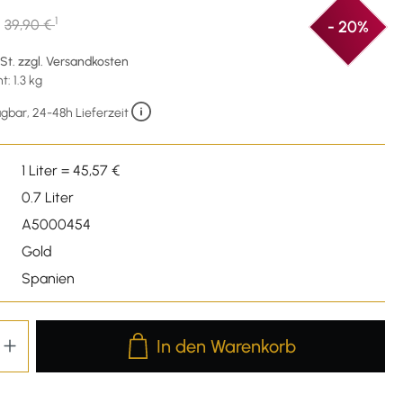
1
39,90 €
- 20%
wSt. zzgl. Versandkosten
: 1.3 kg
gbar, 24-48h Lieferzeit
1 Liter = 45,57 €
0.7 Liter
A5000454
Gold
Spanien
Produkt Anzahl: Gib den gewünschten We
In den Warenkorb