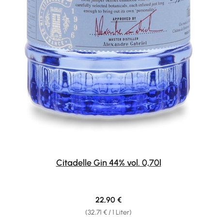
Citadelle Gin 44% vol. 0,70l
Regulärer Preis:
22,90 €
(32,71 € / 1 Liter)