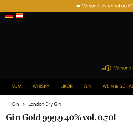
➡️ Versandkostenfrei ab 50
springen
Zur Hauptnavigation springen
Versandk
RUM
WHISKY
LIKÖR
GIN
WEIN & SCH
Gin
London Dry Gin
Gin Gold 999,9 40% vol. 0,70l