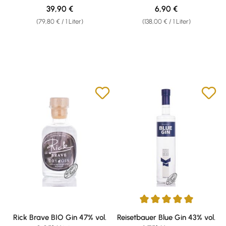
Regulärer Preis:
Regulärer Preis:
39,90 €
6,90 €
(79,80 € / 1 Liter)
(138,00 € / 1 Liter)
Durchschnittliche Bewertung v
Rick Brave BIO Gin 47% vol.
Reisetbauer Blue Gin 43% vol.