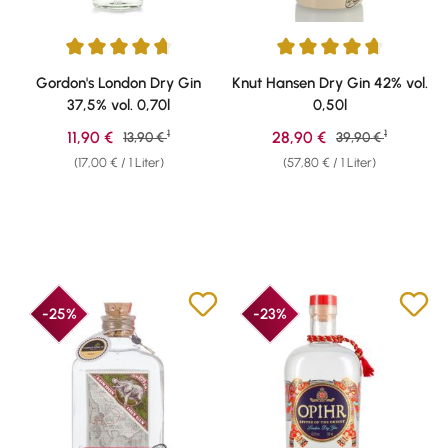
Durchschnittliche Bewertung von 4.74 von 5 Sternen
Durchschnittliche Bewertung v
Gordon's London Dry Gin
Knut Hansen Dry Gin 42% vol.
37,5% vol. 0,70l
0,50l
1
1
Verkaufspreis:
Verkaufspreis:
11,90 €
Regulärer Preis:
28,90 €
Regulärer Preis:
13,90 €
39,90 €
(17,00 € / 1 Liter)
(57,80 € / 1 Liter)
-25%
-23%