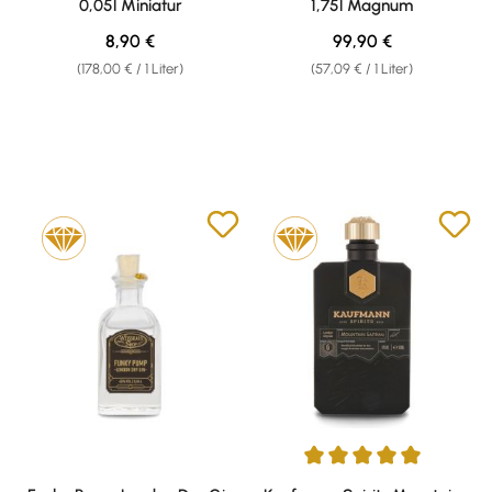
0,05l Miniatur
1,75l Magnum
Regulärer Preis:
Regulärer Preis:
8,90 €
99,90 €
(178,00 € / 1 Liter)
(57,09 € / 1 Liter)
Durchschnittliche Bewertung v