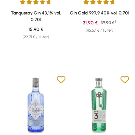
Durchschnittliche Bewertung von 4.81 von 5 Sternen
Durchschnittliche Bewertung v
Tanqueray Gin 43,1% vol.
Gin Gold 999,9 40% vol. 0,70l
0,70l
1
Verkaufspreis:
31,90 €
Regulärer Preis:
39,90 €
Regulärer Preis:
15,90 €
(45,57 € / 1 Liter)
(22,71 € / 1 Liter)