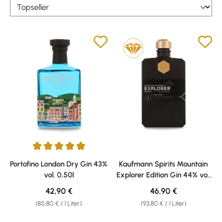
Durchschnittliche Bewertung von 4.91 von 5 Sternen
Portofino London Dry Gin 43%
Kaufmann Spirits Mountain
vol. 0,50l
Explorer Edition Gin 44% vol.
0,50l
Regulärer Preis:
Regulärer Preis:
42,90 €
46,90 €
(85,80 € / 1 Liter)
(93,80 € / 1 Liter)