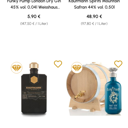
Funky Pump London Dry Gin
Kaufmann Spirits Mountain
45% vol. 0,04l Weisshaus
Safran 44% vol. 0,50l
Sample
Regulärer Preis:
Regulärer Preis:
5,90 €
48,90 €
(147,50 € / 1 Liter)
(97,80 € / 1 Liter)