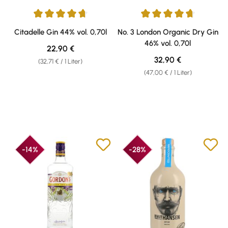
Durchschnittliche Bewertung von 4.8 von 5 Sternen
Durchschnittliche Bewertung v
Citadelle Gin 44% vol. 0,70l
No. 3 London Organic Dry Gin
46% vol. 0,70l
Regulärer Preis:
22,90 €
Regulärer Preis:
32,90 €
(32,71 € / 1 Liter)
(47,00 € / 1 Liter)
-14%
-28%