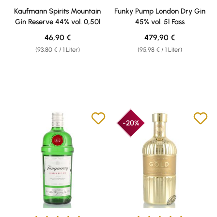
Kaufmann Spirits Mountain
Funky Pump London Dry Gin
Gin Reserve 44% vol. 0,50l
45% vol. 5l Fass
Regulärer Preis:
Regulärer Preis:
46,90 €
479,90 €
(93,80 € / 1 Liter)
(95,98 € / 1 Liter)
-20%