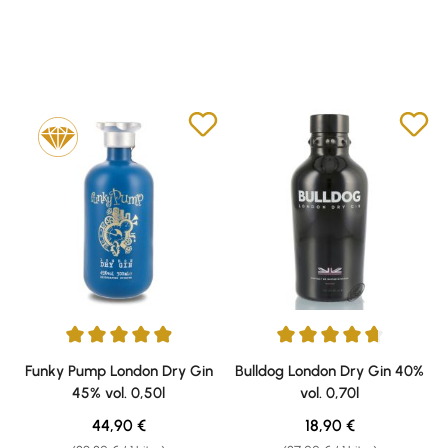
Durchschnittliche Bewertung von 4.89 von 5 Sternen
Durchschnittliche Bewertung v
Funky Pump London Dry Gin
Bulldog London Dry Gin 40%
45% vol. 0,50l
vol. 0,70l
Regulärer Preis:
Regulärer Preis:
44,90 €
18,90 €