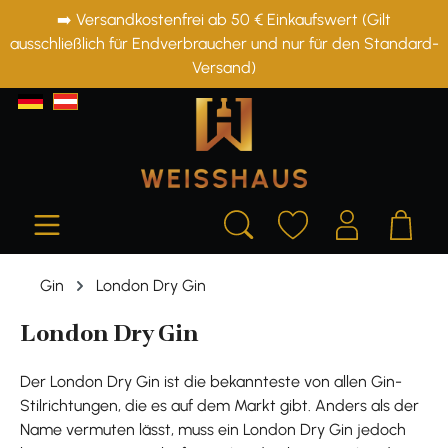
➡️ Versandkostenfrei ab 50 € Einkaufswert (Gilt
alt springen
ausschließlich für Endverbraucher und nur für den Standard-
Versand)
Gin
London Dry Gin
London Dry Gin
Der London Dry Gin ist die bekannteste von allen Gin-
Stilrichtungen, die es auf dem Markt gibt. Anders als der
Name vermuten lässt, muss ein London Dry Gin jedoch