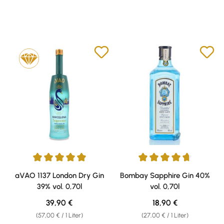
Durchschnittliche Bewertung von 5 von 5 Sternen
Durchschnittliche Bewertung v
aVAO 1137 London Dry Gin
Bombay Sapphire Gin 40%
39% vol. 0,70l
vol. 0,70l
Regulärer Preis:
Regulärer Preis:
39,90 €
18,90 €
(57,00 € / 1 Liter)
(27,00 € / 1 Liter)