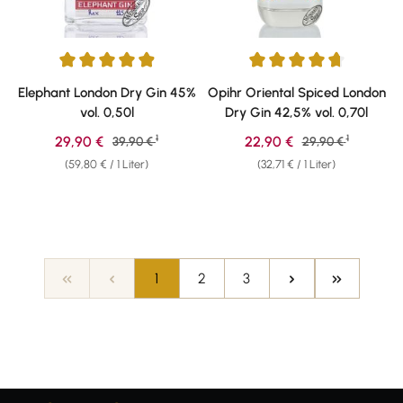
Durchschnittliche Bewertung von 4.89 von 5 Sternen
Durchschnittliche Bewertung v
Elephant London Dry Gin 45%
Opihr Oriental Spiced London
vol. 0,50l
Dry Gin 42,5% vol. 0,70l
1
1
Verkaufspreis:
Verkaufspreis:
29,90 €
Regulärer Preis:
22,90 €
Regulärer Preis:
39,90 €
29,90 €
(59,80 € / 1 Liter)
(32,71 € / 1 Liter)
Seite
Seite
Seite
1
2
3