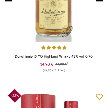
Durchschnittliche Bewertung von 4.82 von 5 Sternen
Dalwhinnie 15 YO Highland Whisky 43% vol. 0,70l
1
Verkaufspreis:
34,90 €
Regulärer Preis:
44,90 €
(49,86 € / 1 Liter)
-22%