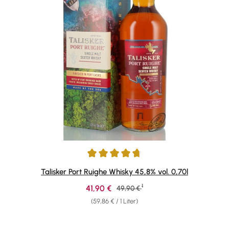
Durchschnittliche Bewertung von 4.84 von 5 Sternen
Talisker Port Ruighe Whisky 45,8% vol. 0,70l
1
Verkaufspreis:
41,90 €
Regulärer Preis:
49,90 €
(59,86 € / 1 Liter)