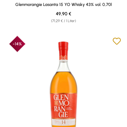
Durchschnittliche Bewertung von 4.86 von 5 Sternen
Glenmorangie Lasanta 15 YO Whisky 43% vol. 0,70l
Regulärer Preis:
49,90 €
(71,29 € / 1 Liter)
-14%