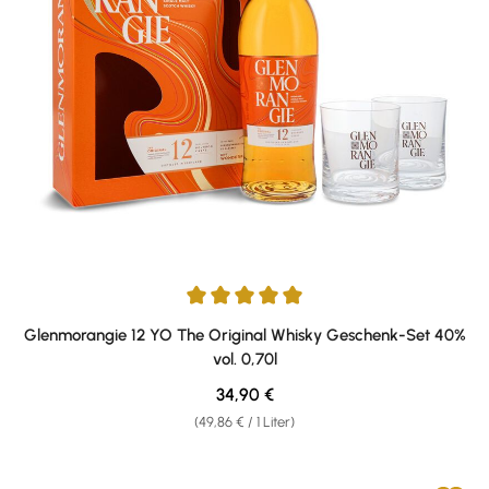
Durchschnittliche Bewertung von 5 von 5 Sternen
Glenmorangie 12 YO The Original Whisky Geschenk-Set 40%
vol. 0,70l
Regulärer Preis:
34,90 €
(49,86 € / 1 Liter)