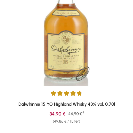
Durchschnittliche Bewertung von 4.82 von 5 Sternen
Dalwhinnie 15 YO Highland Whisky 43% vol. 0,70l
1
Verkaufspreis:
34,90 €
Regulärer Preis:
44,90 €
(49,86 € / 1 Liter)