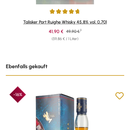
Durchschnittliche Bewertung von 4.84 von 5 Sternen
Talisker Port Ruighe Whisky 45,8% vol. 0,70l
1
Verkaufspreis:
41,90 €
Regulärer Preis:
49,90 €
(59,86 € / 1 Liter)
Produktgalerie überspringen
Ebenfalls gekauft
-16%