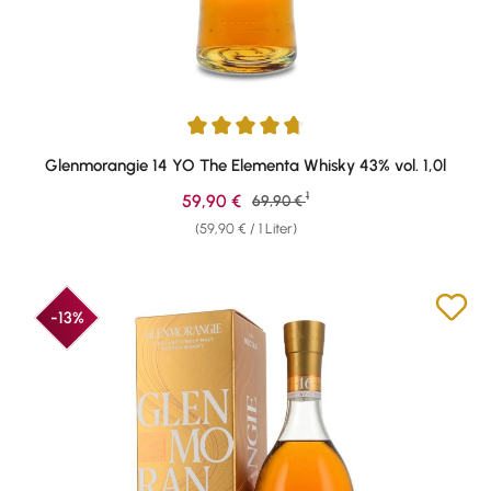
Durchschnittliche Bewertung von 4.75 von 5 Sternen
Glenmorangie 14 YO The Elementa Whisky 43% vol. 1,0l
1
Verkaufspreis:
59,90 €
Regulärer Preis:
69,90 €
(59,90 € / 1 Liter)
-13%