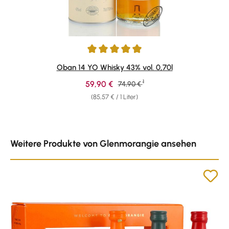
Durchschnittliche Bewertung von 4.88 von 5 Sternen
Oban 14 YO Whisky 43% vol. 0,70l
1
Verkaufspreis:
59,90 €
Regulärer Preis:
74,90 €
(85,57 € / 1 Liter)
Produktgalerie überspringen
Weitere Produkte von Glenmorangie ansehen