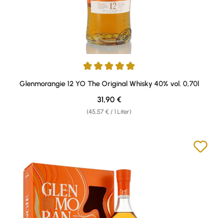
Durchschnittliche Bewertung von 4.94 von 5 Sternen
Glenmorangie 12 YO The Original Whisky 40% vol. 0,70l
Regulärer Preis:
31,90 €
(45,57 € / 1 Liter)