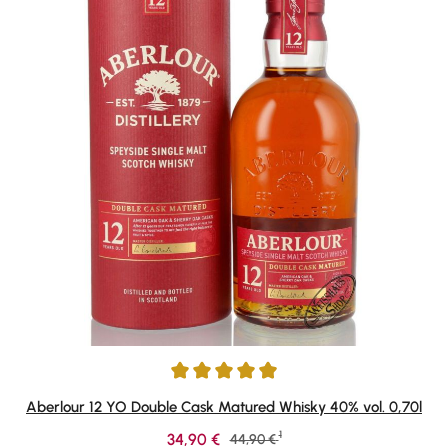
Durchschnittliche Bewertung von 4.88 von 5 Sternen
Aberlour 12 YO Double Cask Matured Whisky 40% vol. 0,70l
1
Verkaufspreis:
34,90 €
Regulärer Preis:
44,90 €