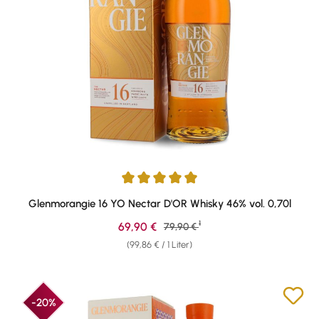
Durchschnittliche Bewertung von 4.89 von 5 Sternen
Glenmorangie 16 YO Nectar D'OR Whisky 46% vol. 0,70l
1
Verkaufspreis:
69,90 €
Regulärer Preis:
79,90 €
(99,86 € / 1 Liter)
-20%