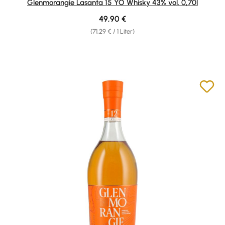
Glenmorangie Lasanta 15 YO Whisky 43% vol. 0,70l
Regulärer Preis:
49,90 €
(71,29 € / 1 Liter)