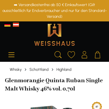
➡️ Versandkostenfrei ab 50 € Einkaufswert (Gilt
alt springen
ausschließlich für Endverbraucher und nur für den Standard-
Versand)
Whisky
Schottland
Highland
Glenmorangie Quinta Ruban Single
Malt Whisky 46% vol. 0,70l
Bildergalerie überspringen
87