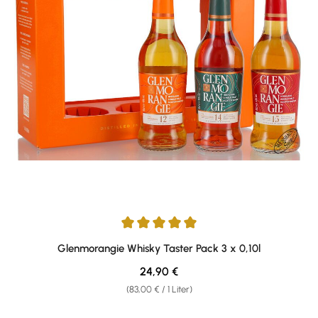
Durchschnittliche Bewertung von 5 von 5 Sternen
Glenmorangie Whisky Taster Pack 3 x 0,10l
Regulärer Preis:
24,90 €
(83,00 € / 1 Liter)