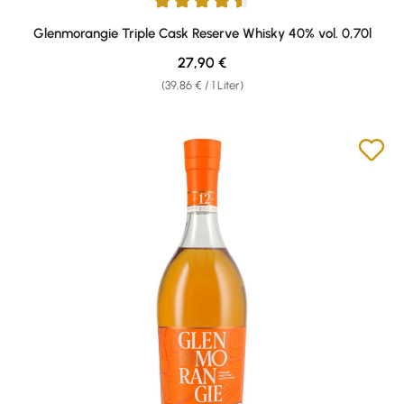
Durchschnittliche Bewertung von 4.5 von 5 Sternen
Glenmorangie Triple Cask Reserve Whisky 40% vol. 0,70l
Regulärer Preis:
27,90 €
(39,86 € / 1 Liter)