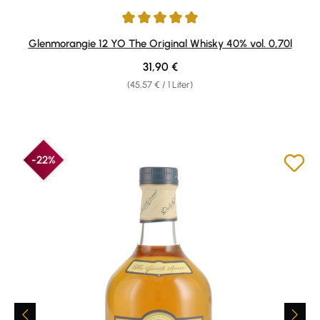
Durchschnittliche Bewertung von 4.94 von 5 Sternen
Glenmorangie 12 YO The Original Whisky 40% vol. 0,70l
Regulärer Preis:
31,90 €
(45,57 € / 1 Liter)
-22%