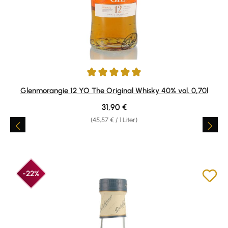
Durchschnittliche Bewertung von 4.94 von 5 Sternen
Glenmorangie 12 YO The Original Whisky 40% vol. 0,70l
Regulärer Preis:
31,90 €
(45,57 € / 1 Liter)
-22%