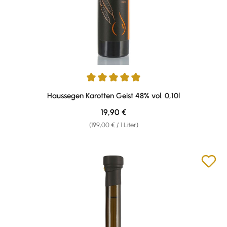
Durchschnittliche Bewertung von 5 von 5 Sternen
Haussegen Karotten Geist 48% vol. 0,10l
Regulärer Preis:
19,90 €
(199,00 € / 1 Liter)