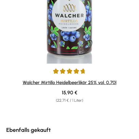
Durchschnittliche Bewertung von 4.73 von 5 Sternen
Walcher Mirtillo Heidelbeerlikör 25% vol. 0,70l
Regulärer Preis:
15,90 €
(22,71 € / 1 Liter)
Produktgalerie überspringen
Ebenfalls gekauft