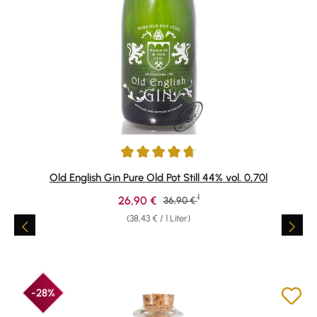
Durchschnittliche Bewertung von 4.85 von 5 Sternen
Old English Gin Pure Old Pot Still 44% vol. 0,70l
1
Verkaufspreis:
26,90 €
Regulärer Preis:
36,90 €
(38,43 € / 1 Liter)
-28%