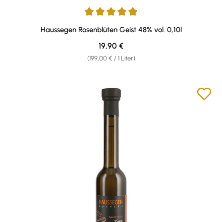
Durchschnittliche Bewertung von 5 von 5 Sternen
Haussegen Rosenblüten Geist 48% vol. 0,10l
Regulärer Preis:
19,90 €
(199,00 € / 1 Liter)