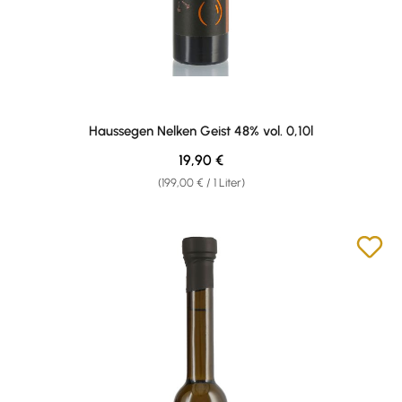
Haussegen Nelken Geist 48% vol. 0,10l
Regulärer Preis:
19,90 €
(199,00 € / 1 Liter)