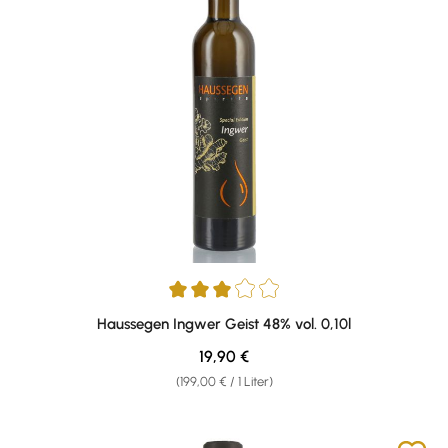
Durchschnittliche Bewertung von 3 von 5 Sternen
Haussegen Ingwer Geist 48% vol. 0,10l
Regulärer Preis:
19,90 €
(199,00 € / 1 Liter)