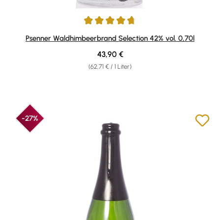
Durchschnittliche Bewertung von 4.81 von 5 Sternen
Psenner Waldhimbeerbrand Selection 42% vol. 0,70l
Regulärer Preis:
43,90 €
(62,71 € / 1 Liter)
-27%