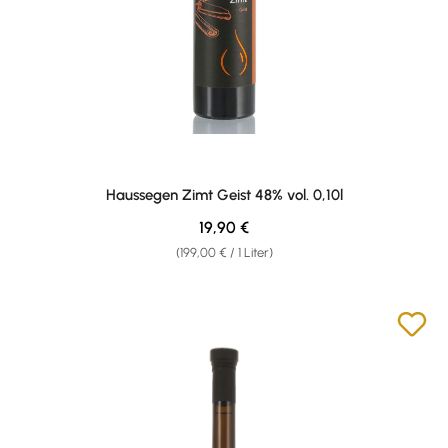
Haussegen Zimt Geist 48% vol. 0,10l
Regulärer Preis:
19,90 €
(199,00 € / 1 Liter)