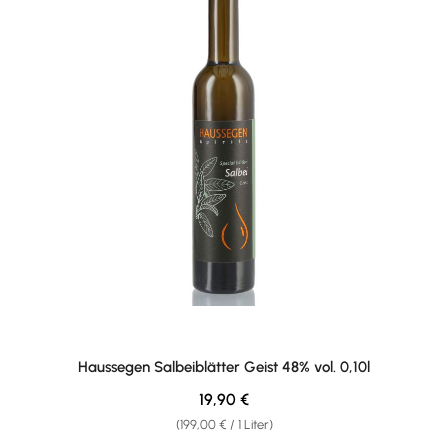
Haussegen Salbeiblätter Geist 48% vol. 0,10l
Regulärer Preis:
19,90 €
(199,00 € / 1 Liter)