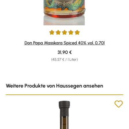
Durchschnittliche Bewertung von 4.89 von 5 Sternen
Don Papa Masskara Spiced 40% vol. 0,70l
Regulärer Preis:
31,90 €
(45,57 € / 1 Liter)
Produktgalerie überspringen
Weitere Produkte von Haussegen ansehen