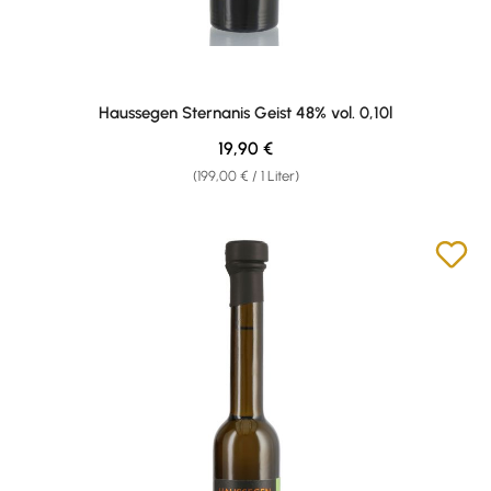
Haussegen Sternanis Geist 48% vol. 0,10l
Regulärer Preis:
19,90 €
(199,00 € / 1 Liter)