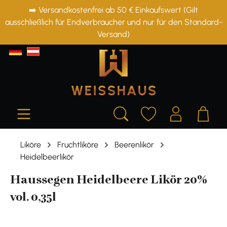
➡️ Versandkostenfrei ab 50 € Einkaufswert (Gilt
alt springen
ausschließlich für Endverbraucher und nur für den Standard-
Versand)
Liköre
Fruchtliköre
Beerenlikör
Heidelbeerlikör
Haussegen Heidelbeere Likör 20%
vol. 0,35l