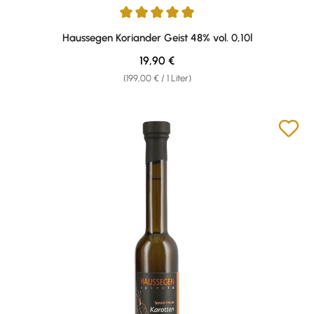
Durchschnittliche Bewertung von 5 von 5 Sternen
Haussegen Koriander Geist 48% vol. 0,10l
Regulärer Preis:
19,90 €
(199,00 € / 1 Liter)