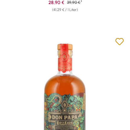
1
Verkaufspreis:
28,90 €
Regulärer Preis:
39,90 €
(41,29 € / 1 Liter)