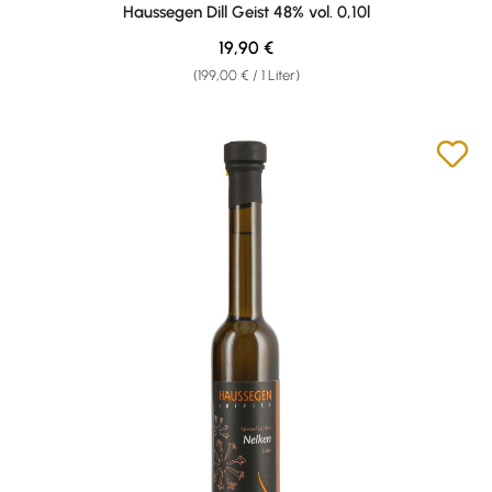
Haussegen Dill Geist 48% vol. 0,10l
Regulärer Preis:
19,90 €
(199,00 € / 1 Liter)