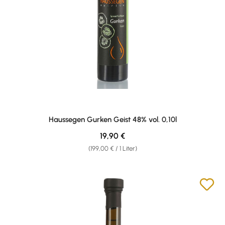
Haussegen Gurken Geist 48% vol. 0,10l
Regulärer Preis:
19,90 €
(199,00 € / 1 Liter)