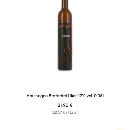
Haussegen Bratapfel Likör 17% vol. 0,35l
Regulärer Preis:
21,90 €
(62,57 € / 1 Liter)