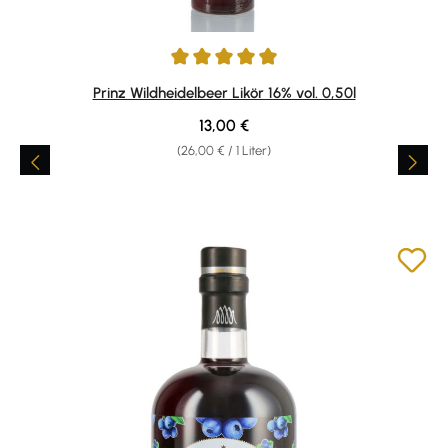
Durchschnittliche Bewertung von 4.89 von 5 Sternen
Prinz Wildheidelbeer Likör 16% vol. 0,50l
Regulärer Preis:
13,00 €
(26,00 € / 1 Liter)