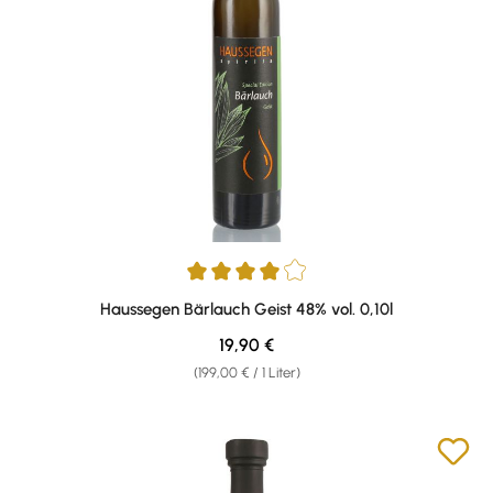
Durchschnittliche Bewertung von 4 von 5 Sternen
Haussegen Bärlauch Geist 48% vol. 0,10l
Regulärer Preis:
19,90 €
(199,00 € / 1 Liter)