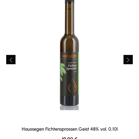
Haussegen Fichtensprossen Geist 48% vol. 0,10l
Regulärer Preis: