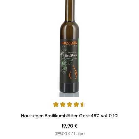
Durchschnittliche Bewertung von 4.5 von 5 Sternen
Haussegen Basilikumblätter Geist 48% vol. 0,10l
Regulärer Preis:
19,90 €
(199,00 € / 1 Liter)