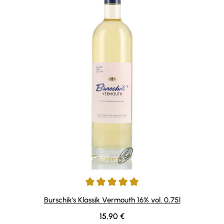
Durchschnittliche Bewertung von 5 von 5 Sternen
Burschik's Klassik Vermouth 16% vol. 0,75l
Regulärer Preis:
15,90 €