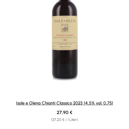
Isole e Olena Chianti Classico 2023 14,5% vol. 0,75l
Regulärer Preis:
27,90 €
(37,20 € / 1 Liter)