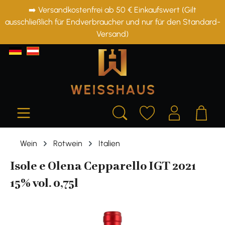
➡️ Versandkostenfrei ab 50 € Einkaufswert (Gilt
alt springen
ausschließlich für Endverbraucher und nur für den Standard-
Versand)
Wein
Rotwein
Italien
Isole e Olena Cepparello IGT 2021
15% vol. 0,75l
Bildergalerie überspringen