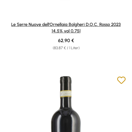
Le Serre Nuove dell'Ornellaia Bolgheri D.O.C. Rosso 2023
14,5% vol 0,75l
Regulärer Preis:
62,90 €
(83,87 € / 1 Liter)