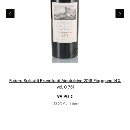
Podere Salicutti Brunello di Montalcino 2018 Piaggione 14%
vol. 0,75l
Regulärer Preis:
99,90 €
(133,20 € / 1 Liter)