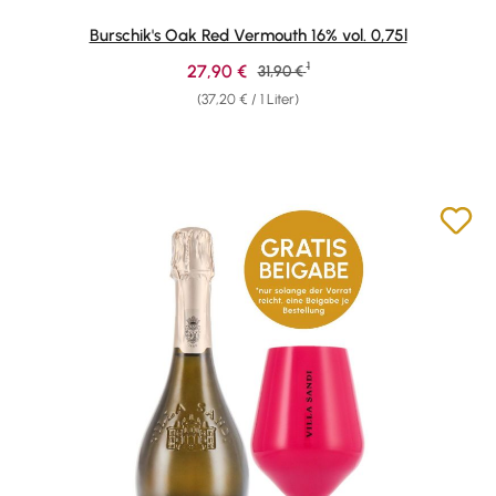
Burschik's Oak Red Vermouth 16% vol. 0,75l
1
Verkaufspreis:
27,90 €
Regulärer Preis:
31,90 €
(37,20 € / 1 Liter)