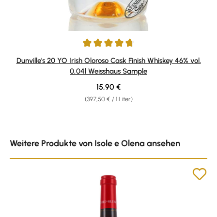
Durchschnittliche Bewertung von 4.8 von 5 Sternen
Dunville's 20 YO Irish Oloroso Cask Finish Whiskey 46% vol.
0,04l Weisshaus Sample
Regulärer Preis:
15,90 €
(397,50 € / 1 Liter)
Produktgalerie überspringen
Weitere Produkte von Isole e Olena ansehen