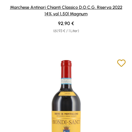
Durchschnittliche Bewertung von 5 von 5 Sternen
Marchese Antinori Chianti Classico D.O.C.G. Riserva 2022
14% vol 1,50l Magnum
Regulärer Preis:
92,90 €
(61,93 € / 1 Liter)