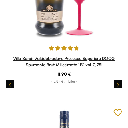
Durchschnittliche Bewertung von 4.79 von 5 Sternen
Villa Sandi Valdobbiadene Prosecco Superiore DOCG
Spumante Brut Millesimato 11% vol. 0,75l
Regulärer Preis:
11,90 €
(15,87 € / 1 Liter)