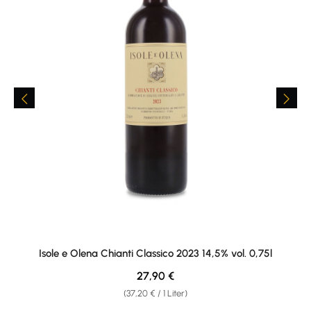
Isole e Olena Chianti Classico 2023 14,5% vol. 0,75l
Regulärer Preis:
27,90 €
(37,20 € / 1 Liter)