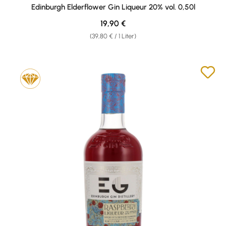
Durchschnittliche Bewertung von 4 von 5 Sternen
Edinburgh Elderflower Gin Liqueur 20% vol. 0,50l
Regulärer Preis:
19,90 €
(39,80 € / 1 Liter)