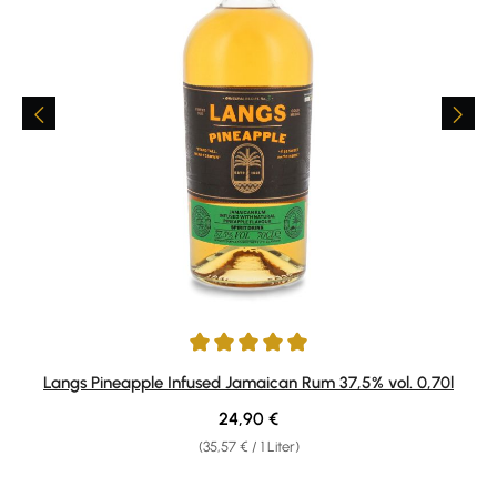
Durchschnittliche Bewertung von 5 von 5 Sternen
Langs Pineapple Infused Jamaican Rum 37,5% vol. 0,70l
Regulärer Preis:
24,90 €
(35,57 € / 1 Liter)