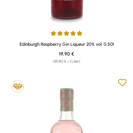
Durchschnittliche Bewertung von 5 von 5 Sternen
Edinburgh Raspberry Gin Liqueur 20% vol. 0,50l
Regulärer Preis:
19,90 €
(39,80 € / 1 Liter)