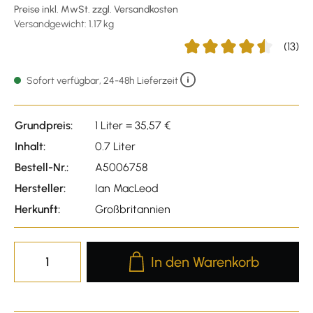
Preise inkl. MwSt. zzgl. Versandkosten
Versandgewicht: 1.17 kg
(13)
Durchschnittliche Bewert
Sofort verfügbar, 24-48h Lieferzeit
Grundpreis:
1 Liter = 35,57 €
Inhalt:
0.7 Liter
Bestell-Nr.:
A5006758
Hersteller:
Ian MacLeod
Herkunft:
Großbritannien
Produkt Anzahl: Gib den gewünscht
In den Warenkorb