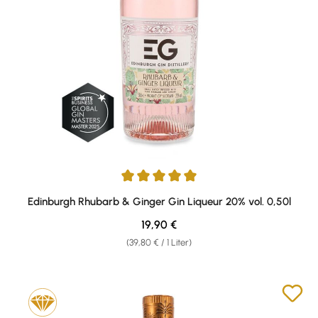
Durchschnittliche Bewertung von 5 von 5 Sternen
Edinburgh Rhubarb & Ginger Gin Liqueur 20% vol. 0,50l
Regulärer Preis:
19,90 €
(39,80 € / 1 Liter)