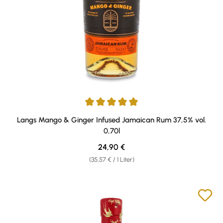
Durchschnittliche Bewertung von 5 von 5 Sternen
Langs Mango & Ginger Infused Jamaican Rum 37,5% vol.
0,70l
Regulärer Preis:
24,90 €
(35,57 € / 1 Liter)