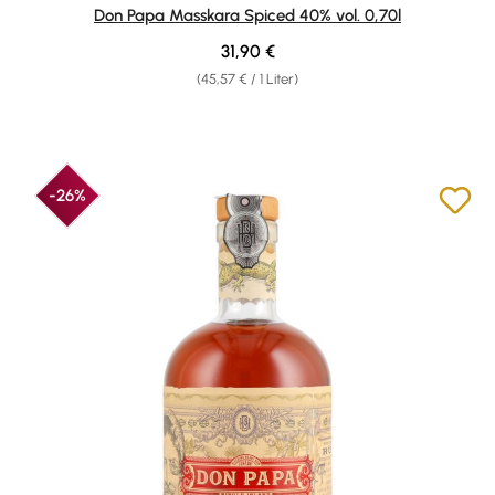
Durchschnittliche Bewertung von 4.89 von 5 Sternen
Don Papa Masskara Spiced 40% vol. 0,70l
Regulärer Preis:
31,90 €
(45,57 € / 1 Liter)
-26%