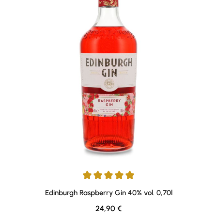
Durchschnittliche Bewertung von 5 von 5 Sternen
Edinburgh Raspberry Gin 40% vol. 0,70l
Regulärer Preis:
24,90 €