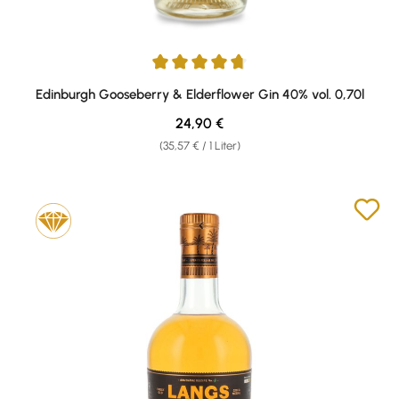
Durchschnittliche Bewertung von 4.75 von 5 Sternen
Edinburgh Gooseberry & Elderflower Gin 40% vol. 0,70l
Regulärer Preis:
24,90 €
(35,57 € / 1 Liter)