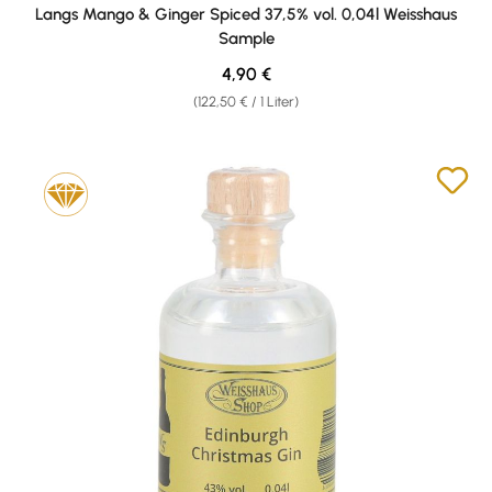
Langs Mango & Ginger Spiced 37,5% vol. 0,04l Weisshaus
Sample
Regulärer Preis:
4,90 €
(122,50 € / 1 Liter)