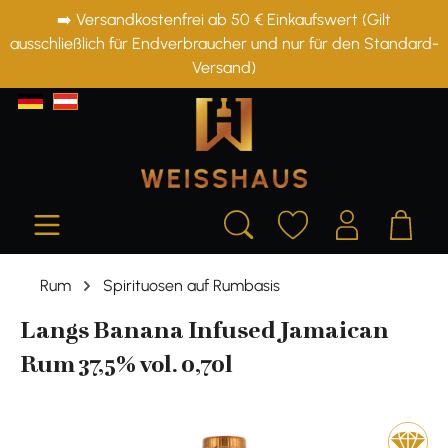
➡️ Versandkostenfrei ab 50 € Einkaufswert (Gilt
alt springen
ausschließlich für Endverbraucher und nur für den Standard-
Versand)
Rum
Spirituosen auf Rumbasis
Langs Banana Infused Jamaican
Rum 37,5% vol. 0,70l
Bildergalerie überspringen