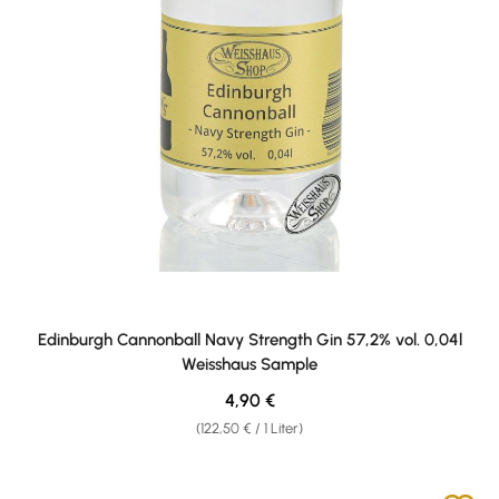
Edinburgh Cannonball Navy Strength Gin 57,2% vol. 0,04l
Weisshaus Sample
Regulärer Preis:
4,90 €
(122,50 € / 1 Liter)