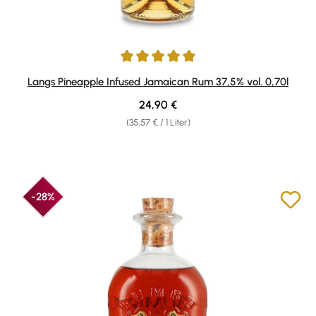
Durchschnittliche Bewertung von 5 von 5 Sternen
Langs Pineapple Infused Jamaican Rum 37,5% vol. 0,70l
Regulärer Preis:
24,90 €
(35,57 € / 1 Liter)
-28%