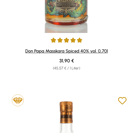
Durchschnittliche Bewertung von 4.89 von 5 Sternen
Don Papa Masskara Spiced 40% vol. 0,70l
Regulärer Preis:
31,90 €
(45,57 € / 1 Liter)