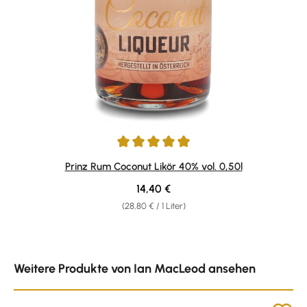
Durchschnittliche Bewertung von 4.92 von 5 Sternen
Prinz Rum Coconut Likör 40% vol. 0,50l
Regulärer Preis:
14,40 €
(28,80 € / 1 Liter)
Produktgalerie überspringen
Weitere Produkte von Ian MacLeod ansehen