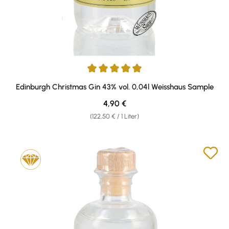
Durchschnittliche Bewertung von 5 von 5 Sternen
Edinburgh Christmas Gin 43% vol. 0,04l Weisshaus Sample
Regulärer Preis:
4,90 €
(122,50 € / 1 Liter)