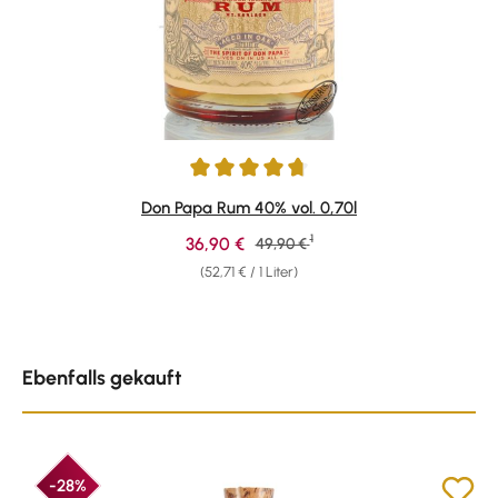
Durchschnittliche Bewertung von 4.87 von 5 Sternen
Don Papa Rum 40% vol. 0,70l
1
Verkaufspreis:
36,90 €
Regulärer Preis:
49,90 €
(52,71 € / 1 Liter)
Produktgalerie überspringen
Ebenfalls gekauft
-28%