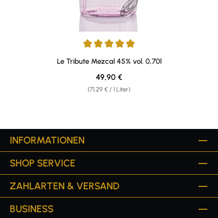
Durchschnittliche Bewertung von 5 von 5 Sternen
Le Tribute Mezcal 45% vol. 0,70l
Regulärer Preis:
49,90 €
(71,29 € / 1 Liter)
INFORMATIONEN
SHOP SERVICE
ZAHLARTEN & VERSAND
BUSINESS