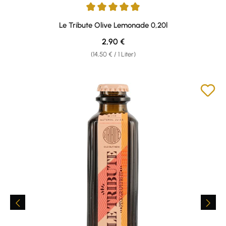
Durchschnittliche Bewertung von 5 von 5 Sternen
Le Tribute Olive Lemonade 0,20l
Regulärer Preis:
2,90 €
(14,50 € / 1 Liter)