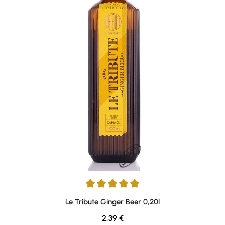
Durchschnittliche Bewertung von 5 von 5 Sternen
Le Tribute Ginger Beer 0,20l
Regulärer Preis:
2,39 €