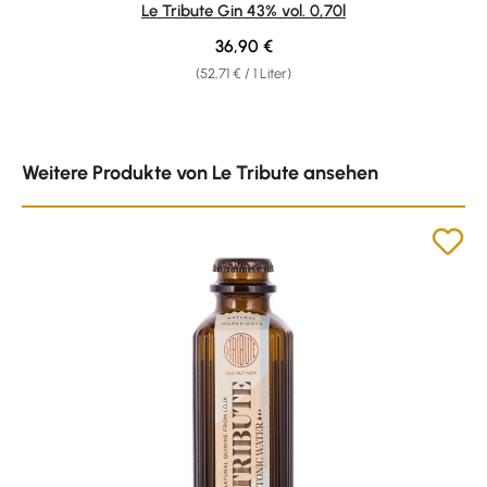
Le Tribute Gin 43% vol. 0,70l
Regulärer Preis:
36,90 €
(52,71 € / 1 Liter)
Produktgalerie überspringen
Weitere Produkte von Le Tribute ansehen