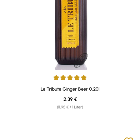
Durchschnittliche Bewertung von 5 von 5 Sternen
Le Tribute Ginger Beer 0,20l
Regulärer Preis:
2,39 €
(11,95 € / 1 Liter)