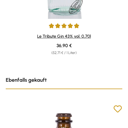
Durchschnittliche Bewertung von 4.91 von 5 Sternen
Le Tribute Gin 43% vol. 0,70l
Regulärer Preis:
36,90 €
(52,71 € / 1 Liter)
Produktgalerie überspringen
Ebenfalls gekauft