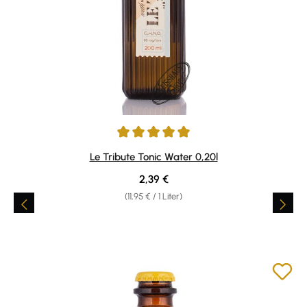
Durchschnittliche Bewertung von 4.88 von 5 Sternen
Le Tribute Tonic Water 0,20l
Regulärer Preis:
2,39 €
(11,95 € / 1 Liter)