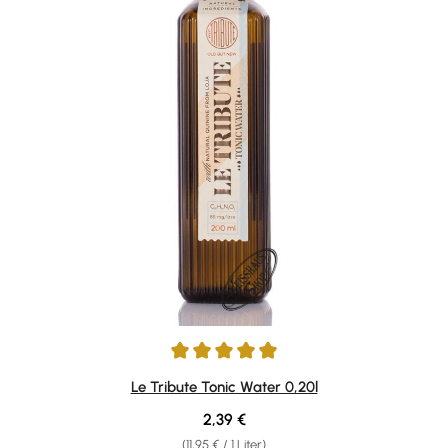
Durchschnittliche Bewertung von 4.88 von 5 Sternen
Le Tribute Tonic Water 0,20l
Regulärer Preis:
2,39 €
(11,95 € / 1 Liter)