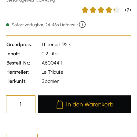
Versandgewicht: 0.443 kg
(7)
Durchschnittliche Bewert
Sofort verfügbar, 24-48h Lieferzeit
Grundpreis:
1 Liter = 11,95 €
Inhalt:
0.2 Liter
Bestell-Nr.:
A5004411
Hersteller:
Le Tribute
Herkunft:
Spanien
Produkt Anzahl: Gib den gewünscht
In den Warenkorb