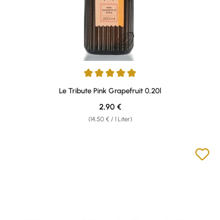
Durchschnittliche Bewertung von 5 von 5 Sternen
Le Tribute Pink Grapefruit 0,20l
Regulärer Preis:
2,90 €
(14,50 € / 1 Liter)