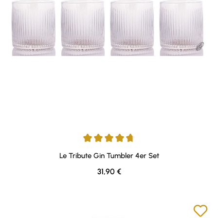
Durchschnittliche Bewertung von 4.71 von 5 Sternen
Le Tribute Gin Tumbler 4er Set
Regulärer Preis:
31,90 €