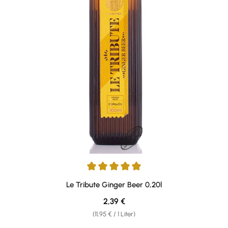
Durchschnittliche Bewertung von 5 von 5 Sternen
Le Tribute Ginger Beer 0,20l
Regulärer Preis:
2,39 €
(11,95 € / 1 Liter)