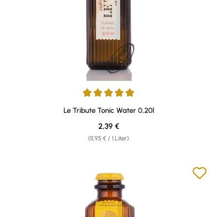
Durchschnittliche Bewertung von 4.88 von 5 Sternen
Le Tribute Tonic Water 0,20l
Regulärer Preis:
2,39 €
(11,95 € / 1 Liter)