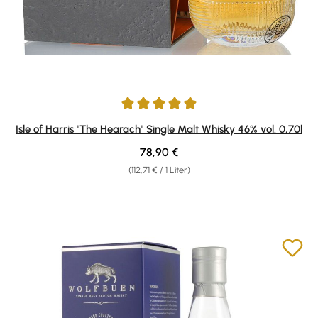
Durchschnittliche Bewertung von 5 von 5 Sternen
Isle of Harris "The Hearach" Single Malt Whisky 46% vol. 0,70l
Regulärer Preis:
78,90 €
(112,71 € / 1 Liter)