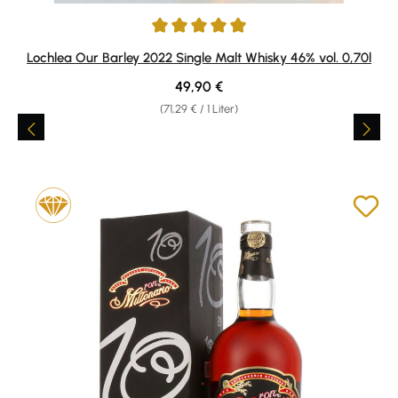
Durchschnittliche Bewertung von 5 von 5 Sternen
Lochlea Our Barley 2022 Single Malt Whisky 46% vol. 0,70l
Regulärer Preis:
49,90 €
(71,29 € / 1 Liter)