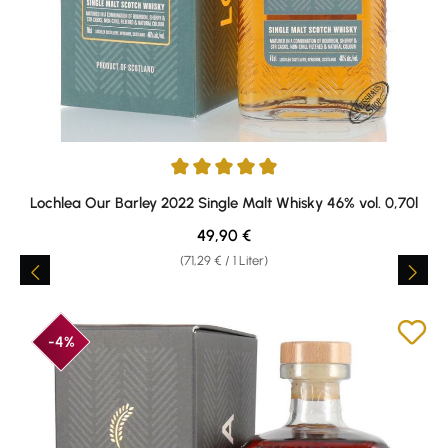
Durchschnittliche Bewertung von 5 von 5 Sternen
Lochlea Our Barley 2022 Single Malt Whisky 46% vol. 0,70l
Regulärer Preis:
49,90 €
(71,29 € / 1 Liter)
-4%