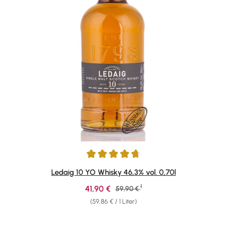
Durchschnittliche Bewertung von 4.78 von 5 Sternen
Ledaig 10 YO Whisky 46,3% vol. 0,70l
1
Verkaufspreis:
41,90 €
Regulärer Preis:
59,90 €
(59,86 € / 1 Liter)