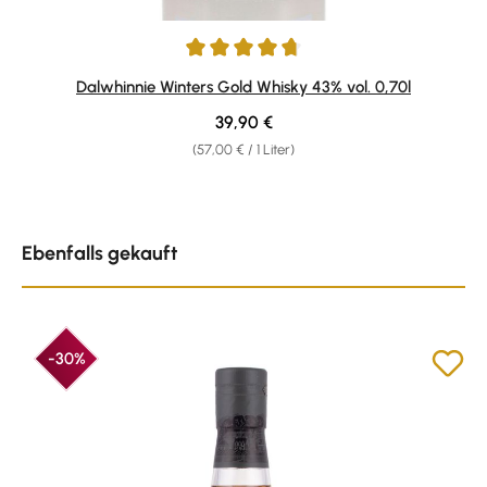
Durchschnittliche Bewertung von 4.79 von 5 Sternen
Dalwhinnie Winters Gold Whisky 43% vol. 0,70l
Regulärer Preis:
39,90 €
(57,00 € / 1 Liter)
Produktgalerie überspringen
Ebenfalls gekauft
-30%