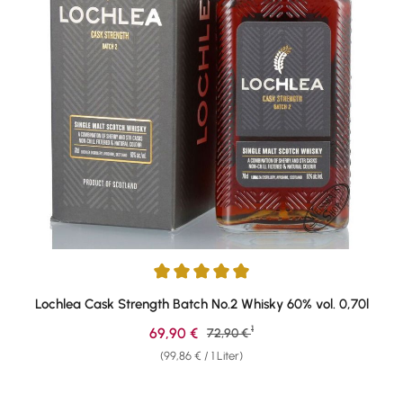
Durchschnittliche Bewertung von 5 von 5 Sternen
Lochlea Cask Strength Batch No.2 Whisky 60% vol. 0,70l
1
Verkaufspreis:
69,90 €
Regulärer Preis:
72,90 €
(99,86 € / 1 Liter)