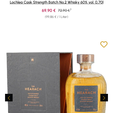
Lochlea Cask Strength Batch No.2 Whisky 60% vol. 0,70l
1
Verkaufspreis:
69,90 €
Regulärer Preis:
72,90 €
(99,86 € / 1 Liter)