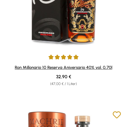
Durchschnittliche Bewertung von 4.9 von 5 Sternen
Ron Millonario 10 Reserva Aniversario 40% vol. 0,70l
Regulärer Preis:
32,90 €
(47,00 € / 1 Liter)