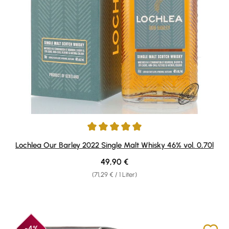
Durchschnittliche Bewertung von 5 von 5 Sternen
Lochlea Our Barley 2022 Single Malt Whisky 46% vol. 0,70l
Regulärer Preis:
49,90 €
(71,29 € / 1 Liter)
-4%