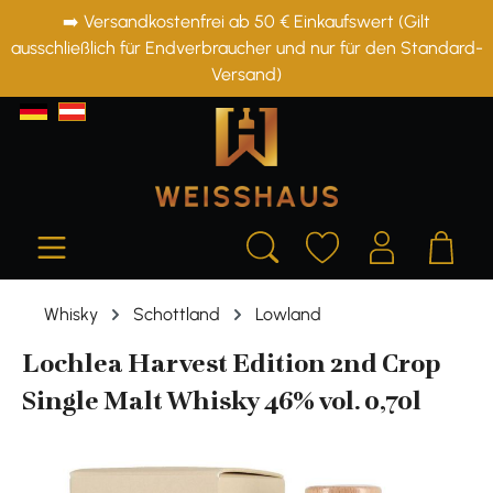
➡️ Versandkostenfrei ab 50 € Einkaufswert (Gilt
alt springen
ausschließlich für Endverbraucher und nur für den Standard-
Versand)
Whisky
Schottland
Lowland
Lochlea Harvest Edition 2nd Crop
Single Malt Whisky 46% vol. 0,70l
Bildergalerie überspringen