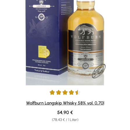
Durchschnittliche Bewertung von 4.6 von 5 Sternen
Wolfburn Langskip Whisky 58% vol. 0,70l
Regulärer Preis:
54,90 €
(78,43 € / 1 Liter)