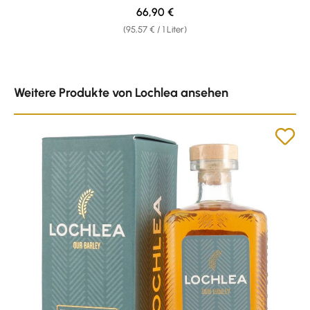
Regulärer Preis:
66,90 €
(95,57 € / 1 Liter)
Produktgalerie überspringen
Weitere Produkte von Lochlea ansehen