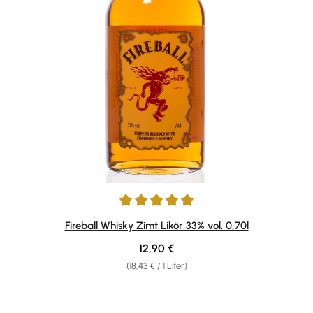
Durchschnittliche Bewertung von 4.9 von 5 Sternen
Fireball Whisky Zimt Likör 33% vol. 0,70l
Regulärer Preis:
12,90 €
(18,43 € / 1 Liter)