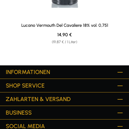
Lucano Vermouth Del Cavaliere 18% vol. 0,75l
Regulärer Preis:
14,90 €
(19,87 € / 1 Liter)
INFORMATIONEN
SHOP SERVICE
ZAHLARTEN & VERSAND
BUSINESS
SOCIAL MEDIA