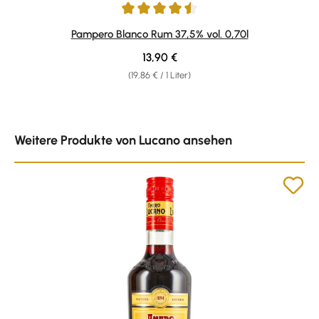
Durchschnittliche Bewertung von 4.5 von 5 Sternen
Pampero Blanco Rum 37,5% vol. 0,70l
Regulärer Preis:
13,90 €
(19,86 € / 1 Liter)
Produktgalerie überspringen
Weitere Produkte von Lucano ansehen