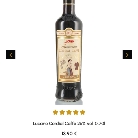
Durchschnittliche Bewertung von 5 von 5 Sternen
Lucano Cordial Caffe 26% vol. 0,70l
Regulärer Preis:
13,90 €