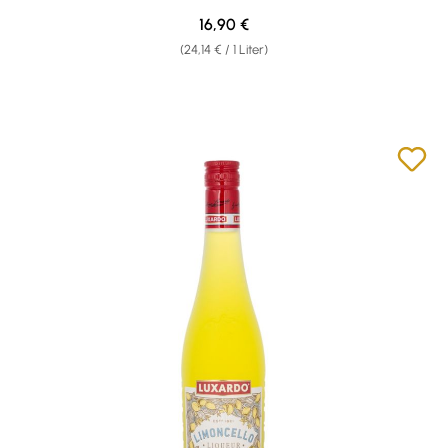
Regulärer Preis:
16,90 €
(24,14 € / 1 Liter)