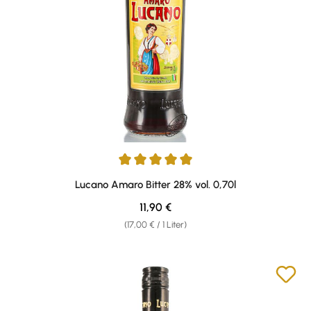
Durchschnittliche Bewertung von 5 von 5 Sternen
Lucano Amaro Bitter 28% vol. 0,70l
Regulärer Preis:
11,90 €
(17,00 € / 1 Liter)