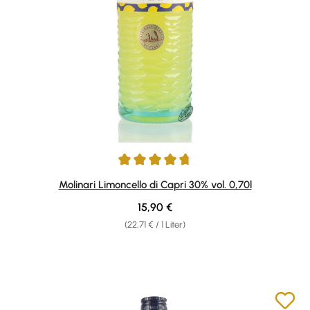
Durchschnittliche Bewertung von 4.84 von 5 Sternen
Molinari Limoncello di Capri 30% vol. 0,70l
Regulärer Preis:
15,90 €
(22,71 € / 1 Liter)