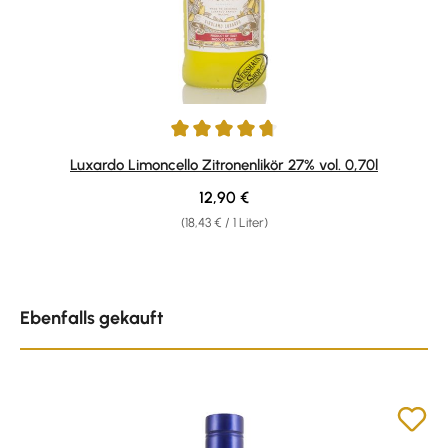
Durchschnittliche Bewertung von 4.75 von 5 Sternen
Luxardo Limoncello Zitronenlikör 27% vol. 0,70l
Regulärer Preis:
12,90 €
(18,43 € / 1 Liter)
Produktgalerie überspringen
Ebenfalls gekauft