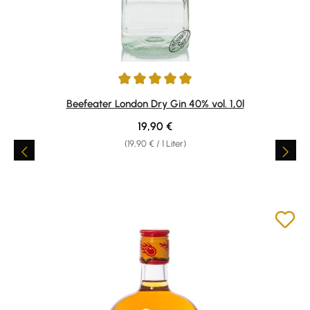
Durchschnittliche Bewertung von 4.88 von 5 Sternen
Beefeater London Dry Gin 40% vol. 1,0l
Regulärer Preis:
19,90 €
(19,90 € / 1 Liter)