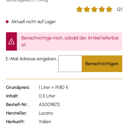
Versandgewicht: 1.04 kg
(2)
Durchschnittliche Bewert
Aktuell nicht auf Lager
Benachrichtige mich, sobald der Artikel lieferbar
ist.
E-Mail Adresse eingeben...
Benachrichtigen
Grundpreis:
1 Liter = 19,80 €
Inhalt:
0.5 Liter
Bestell-Nr.:
A5009872
Hersteller:
Lucano
Herkunft:
Italien