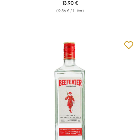
Regulärer Preis:
13,90 €
(19,86 € / 1 Liter)