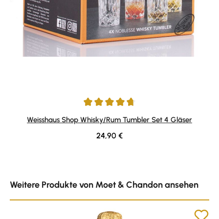
Durchschnittliche Bewertung von 4.81 von 5 Sternen
Weisshaus Shop Whisky/Rum Tumbler Set 4 Gläser
Regulärer Preis:
24,90 €
Produktgalerie überspringen
Weitere Produkte von Moet & Chandon ansehen