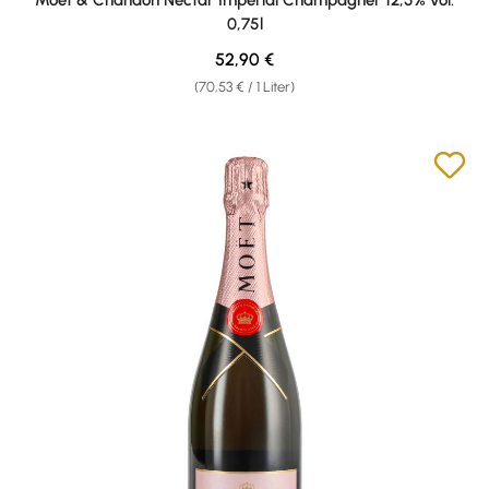
0,75l
Regulärer Preis:
52,90 €
(70,53 € / 1 Liter)