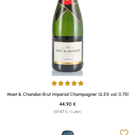
Durchschnittliche Bewertung von 5 von 5 Sternen
Moet & Chandon Brut Impérial Champagner 12,5% vol. 0,75l
Regulärer Preis:
44,90 €
(59,87 € / 1 Liter)