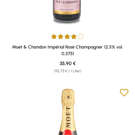
Durchschnittliche Bewertung von 4 von 5 Sternen
Moet & Chandon Impérial Rosé Champagner 12,5% vol.
0,375l
Regulärer Preis:
35,90 €
(95,73 € / 1 Liter)