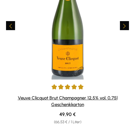
Durchschnittliche Bewertung von 5 von 5 Sternen
Veuve Clicquot Brut Champagner 12,5% vol. 0,75l
Geschenkkarton
Regulärer Preis:
49,90 €
(66,53 € / 1 Liter)