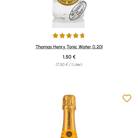
Durchschnittliche Bewertung von 4.78 von 5 Sternen
Thomas Henry Tonic Water 0,20l
Regulärer Preis:
1,50 €
(7,50 € / 1 Liter)