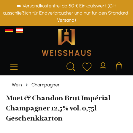
➡️ Versandkostenfrei ab 50 € Einkaufswert (Gilt
alt springen
ausschließlich für Endverbraucher und nur für den Standard-
Versand)
Wein
Champagner
Moet & Chandon Brut Impérial
Champagner 12,5% vol. 0,75l
Geschenkkarton