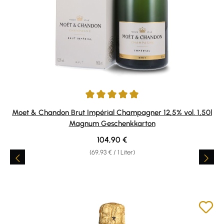
Durchschnittliche Bewertung von 5 von 5 Sternen
Moet & Chandon Brut Impérial Champagner 12,5% vol. 1,50l
Magnum Geschenkkarton
Regulärer Preis:
104,90 €
(69,93 € / 1 Liter)