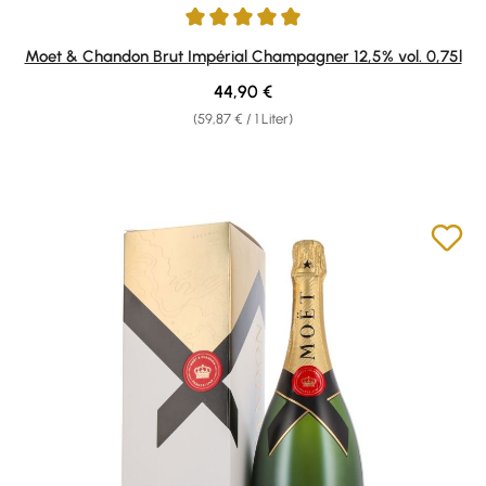
Durchschnittliche Bewertung von 5 von 5 Sternen
Moet & Chandon Brut Impérial Champagner 12,5% vol. 0,75l
Regulärer Preis:
44,90 €
(59,87 € / 1 Liter)