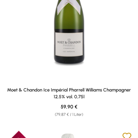
Moet & Chandon Ice Impérial Pharrell Williams Champagner
12,5% vol. 0,75l
Regulärer Preis:
59,90 €
(79,87 € / 1 Liter)