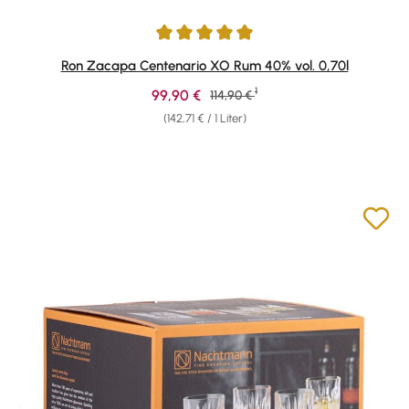
Durchschnittliche Bewertung von 4.95 von 5 Sternen
Ron Zacapa Centenario XO Rum 40% vol. 0,70l
1
Verkaufspreis:
99,90 €
Regulärer Preis:
114,90 €
(142,71 € / 1 Liter)