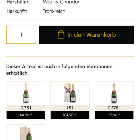
Hersteller:
Moet & Chandon
Herkunft:
Frankreich
Produkt Anzahl: Gib den gewünscht
In den Warenkorb
Dieser Artikel ist auch in folgenden Variationen
erhältlich.
0.75 l
1.5 l
0.375 l
44,90 €
104,90 €
27,90 €