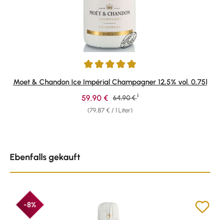
Durchschnittliche Bewertung von 5 von 5 Sternen
Moet & Chandon Ice Impérial Champagner 12,5% vol. 0,75l
1
Verkaufspreis:
59,90 €
Regulärer Preis:
64,90 €
(79,87 € / 1 Liter)
Produktgalerie überspringen
Ebenfalls gekauft
-8%