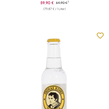
1
Verkaufspreis:
59,90 €
Regulärer Preis:
64,90 €
(79,87 € / 1 Liter)