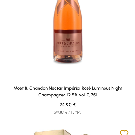
Moet & Chandon Nectar Impérial Rosé Luminous Night
Champagner 12,5% vol. 0,75l
Regulärer Preis:
74,90 €
(99,87 € / 1 Liter)