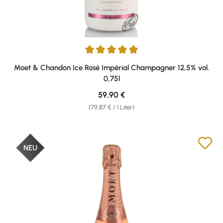
Durchschnittliche Bewertung von 5 von 5 Sternen
Moet & Chandon Ice Rosé Impérial Champagner 12,5% vol.
0,75l
Regulärer Preis:
59,90 €
(79,87 € / 1 Liter)
NEU