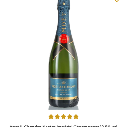
Durchschnittliche Bewertung von 5 von 5 Sternen
Moet & Chandon Nectar Impérial Champagner 12,5% vol.