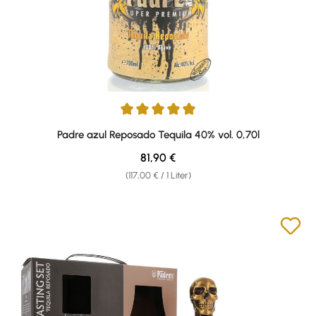
Durchschnittliche Bewertung von 4.95 von 5 Sternen
Padre azul Reposado Tequila 40% vol. 0,70l
Regulärer Preis:
81,90 €
(117,00 € / 1 Liter)