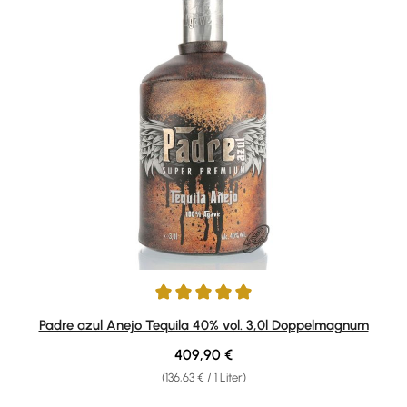
Durchschnittliche Bewertung von 5 von 5 Sternen
Padre azul Anejo Tequila 40% vol. 3,0l Doppelmagnum
Regulärer Preis:
409,90 €
(136,63 € / 1 Liter)