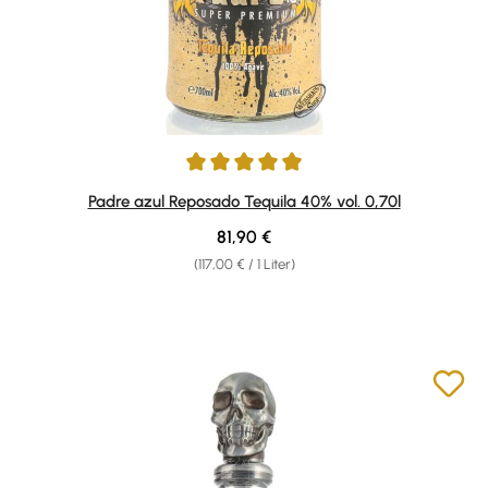
Durchschnittliche Bewertung von 4.95 von 5 Sternen
Padre azul Reposado Tequila 40% vol. 0,70l
Regulärer Preis:
81,90 €
(117,00 € / 1 Liter)