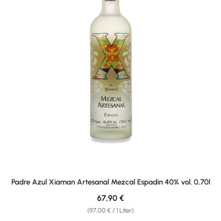
Padre Azul Xiaman Artesanal Mezcal Espadin 40% vol. 0,70l
Regulärer Preis:
67,90 €
(97,00 € / 1 Liter)