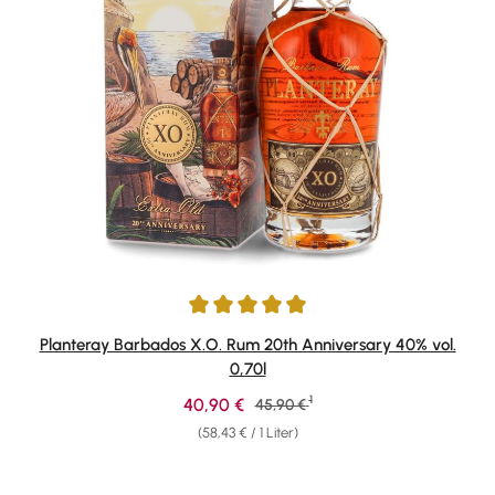
Durchschnittliche Bewertung von 4.91 von 5 Sternen
Planteray Barbados X.O. Rum 20th Anniversary 40% vol.
0,70l
1
Verkaufspreis:
40,90 €
Regulärer Preis:
45,90 €
(58,43 € / 1 Liter)