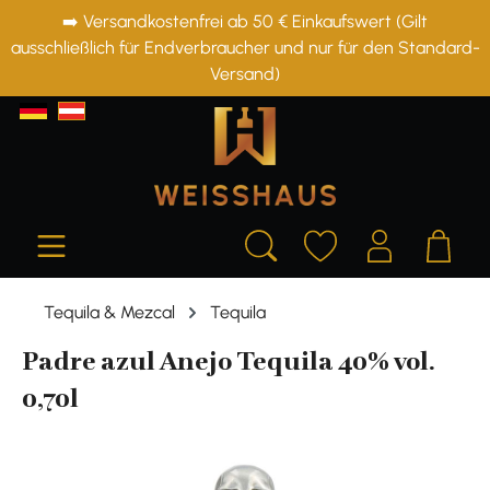
➡️ Versandkostenfrei ab 50 € Einkaufswert (Gilt
alt springen
ausschließlich für Endverbraucher und nur für den Standard-
Versand)
Tequila & Mezcal
Tequila
Padre azul Anejo Tequila 40% vol.
0,70l
Bildergalerie überspringen