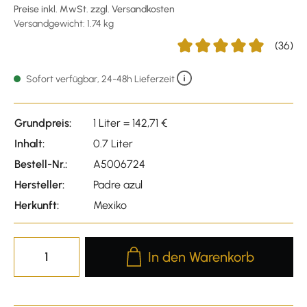
Preise inkl. MwSt. zzgl. Versandkosten
Versandgewicht: 1.74 kg
(36)
Durchschnittliche Bewertu
Sofort verfügbar, 24-48h Lieferzeit
Grundpreis:
1 Liter = 142,71 €
Inhalt:
0.7 Liter
Bestell-Nr.:
A5006724
Hersteller:
Padre azul
Herkunft:
Mexiko
Produkt Anzahl: Gib den gewünscht
In den Warenkorb