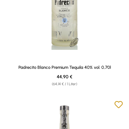
Padrecito Blanco Premium Tequila 40% vol. 0,70l
Regulärer Preis:
44,90 €
(64,14 € / 1 Liter)