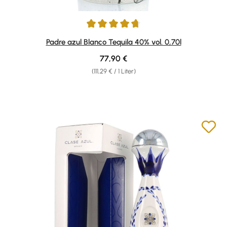
Durchschnittliche Bewertung von 4.64 von 5 Sternen
Padre azul Blanco Tequila 40% vol. 0,70l
Regulärer Preis:
77,90 €
(111,29 € / 1 Liter)