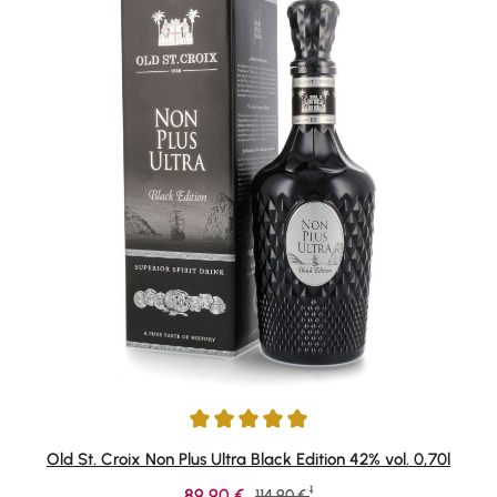
Durchschnittliche Bewertung von 4.97 von 5 Sternen
Old St. Croix Non Plus Ultra Black Edition 42% vol. 0,70l
1
Verkaufspreis:
89,90 €
Regulärer Preis:
114,90 €