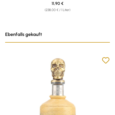
Regulärer Preis:
11,90 €
(238,00 € / 1 Liter)
Produktgalerie überspringen
Ebenfalls gekauft