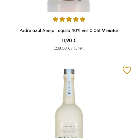
Durchschnittliche Bewertung von 5 von 5 Sternen
Padre azul Anejo Tequila 40% vol. 0,05l Miniatur
Regulärer Preis:
11,90 €
(238,00 € / 1 Liter)