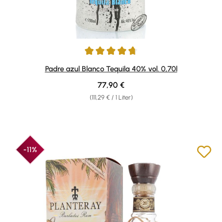
Durchschnittliche Bewertung von 4.64 von 5 Sternen
Padre azul Blanco Tequila 40% vol. 0,70l
Regulärer Preis:
77,90 €
(111,29 € / 1 Liter)
-11%