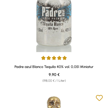
Durchschnittliche Bewertung von 5 von 5 Sternen
Padre azul Blanco Tequila 40% vol. 0,05l Miniatur
Regulärer Preis:
9,90 €
(198,00 € / 1 Liter)