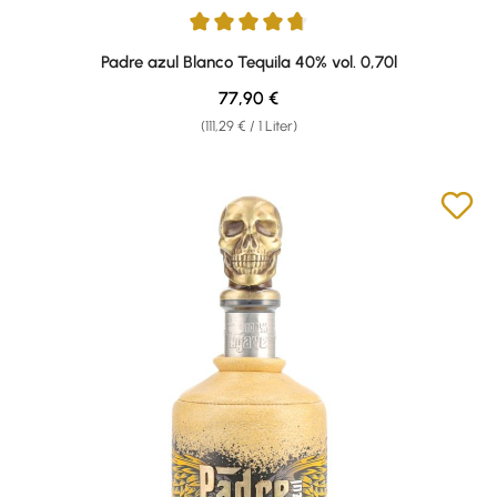
Durchschnittliche Bewertung von 4.64 von 5 Sternen
Padre azul Blanco Tequila 40% vol. 0,70l
Regulärer Preis:
77,90 €
(111,29 € / 1 Liter)