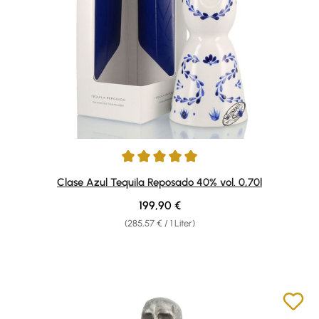
Durchschnittliche Bewertung von 5 von 5 Sternen
Clase Azul Tequila Reposado 40% vol. 0,70l
Regulärer Preis:
199,90 €
(285,57 € / 1 Liter)