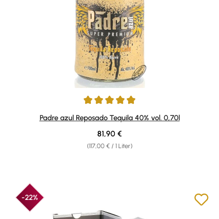
Durchschnittliche Bewertung von 4.95 von 5 Sternen
Padre azul Reposado Tequila 40% vol. 0,70l
Regulärer Preis:
81,90 €
(117,00 € / 1 Liter)
-22%