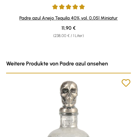
Durchschnittliche Bewertung von 5 von 5 Sternen
Padre azul Anejo Tequila 40% vol. 0,05l Miniatur
Regulärer Preis:
11,90 €
(238,00 € / 1 Liter)
Produktgalerie überspringen
Weitere Produkte von Padre azul ansehen