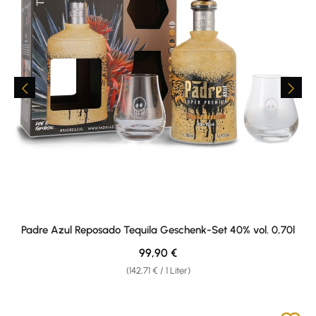
Padre Azul Reposado Tequila Geschenk-Set 40% vol. 0,70l
Regulärer Preis:
99,90 €
(142,71 € / 1 Liter)