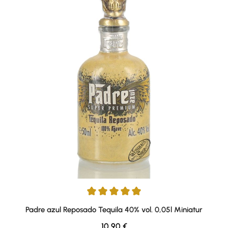
Durchschnittliche Bewertung von 5 von 5 Sternen
Padre azul Reposado Tequila 40% vol. 0,05l Miniatur
Regulärer Preis:
10,90 €