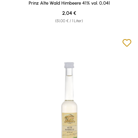
Prinz Alte Wald Himbeere 41% vol. 0,04l
Regulärer Preis:
2,04 €
(51,00 € / 1 Liter)