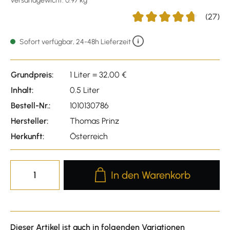
Versandgewicht: 0.97 kg
(27)
Durchschnittliche Bewertu
Sofort verfügbar, 24-48h Lieferzeit
Grundpreis:
1 Liter = 32,00 €
Inhalt:
0.5 Liter
Bestell-Nr.:
1010130786
Hersteller:
Thomas Prinz
Herkunft:
Österreich
Produkt Anzahl: Gib den gewünscht
In den Warenkorb
Dieser Artikel ist auch in folgenden Variationen