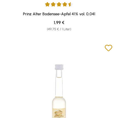
Durchschnittliche Bewertung von 4.43 von 5 Sternen
Prinz Alter Bodensee-Apfel 41% vol. 0,04l
Regulärer Preis:
1,99 €
(49,75 € / 1 Liter)