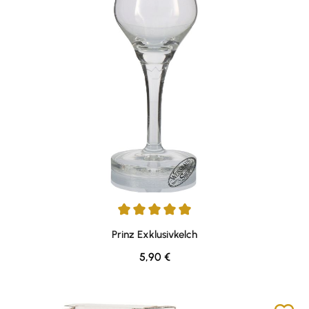
Durchschnittliche Bewertung von 5 von 5 Sternen
Prinz Exklusivkelch
Regulärer Preis:
5,90 €