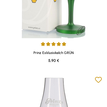
Durchschnittliche Bewertung von 5 von 5 Sternen
Prinz Exklusivkelch GRÜN
Regulärer Preis:
5,90 €