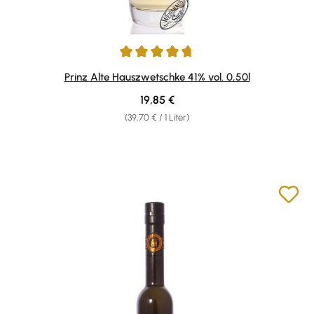
Durchschnittliche Bewertung von 4.87 von 5 Sternen
Prinz Alte Hauszwetschke 41% vol. 0,50l
Regulärer Preis:
19,85 €
(39,70 € / 1 Liter)