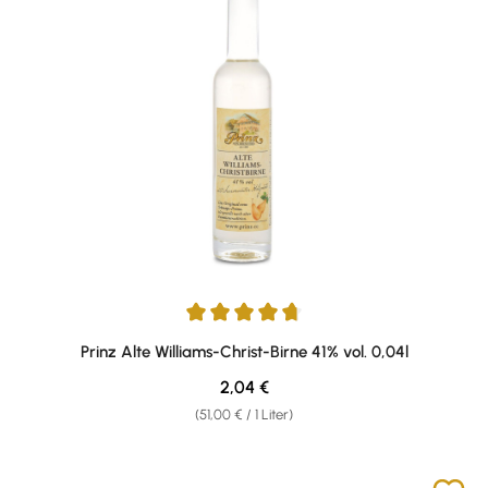
Durchschnittliche Bewertung von 4.75 von 5 Sternen
Prinz Alte Williams-Christ-Birne 41% vol. 0,04l
Regulärer Preis:
2,04 €
(51,00 € / 1 Liter)