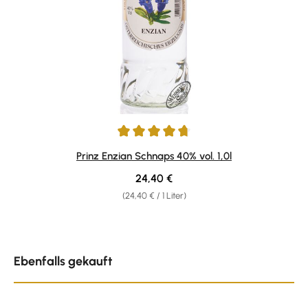
Durchschnittliche Bewertung von 4.8 von 5 Sternen
Prinz Enzian Schnaps 40% vol. 1,0l
Regulärer Preis:
24,40 €
(24,40 € / 1 Liter)
Produktgalerie überspringen
Ebenfalls gekauft