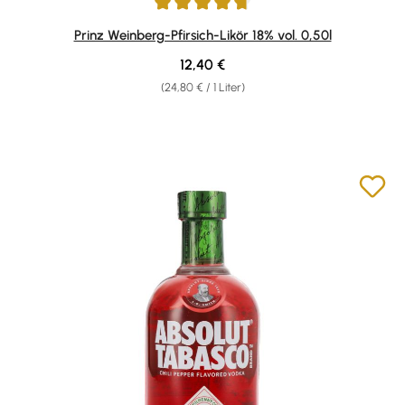
Durchschnittliche Bewertung von 4.87 von 5 Sternen
Prinz Weinberg-Pfirsich-Likör 18% vol. 0,50l
Regulärer Preis:
12,40 €
(24,80 € / 1 Liter)