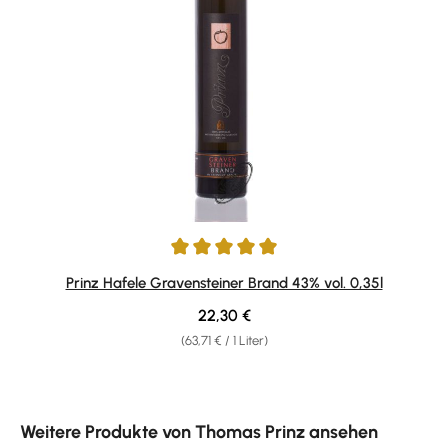
Durchschnittliche Bewertung von 5 von 5 Sternen
Prinz Hafele Gravensteiner Brand 43% vol. 0,35l
Regulärer Preis:
22,30 €
(63,71 € / 1 Liter)
Produktgalerie überspringen
Weitere Produkte von Thomas Prinz ansehen