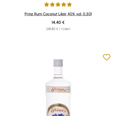
Durchschnittliche Bewertung von 4.92 von 5 Sternen
Prinz Rum Coconut Likör 40% vol. 0,50l
Regulärer Preis:
14,40 €
(28,80 € / 1 Liter)