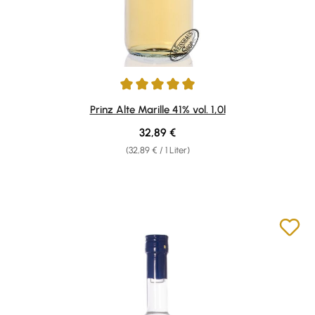
Durchschnittliche Bewertung von 4.96 von 5 Sternen
Prinz Alte Marille 41% vol. 1,0l
Regulärer Preis:
32,89 €
(32,89 € / 1 Liter)