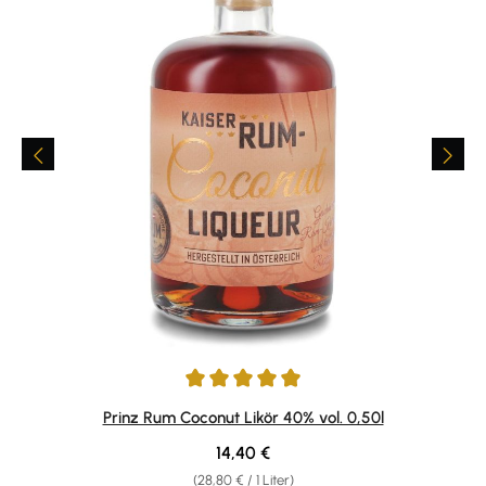
Durchschnittliche Bewertung von 4.92 von 5 Sternen
Prinz Rum Coconut Likör 40% vol. 0,50l
Regulärer Preis:
14,40 €
(28,80 € / 1 Liter)