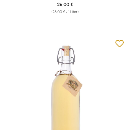
Regulärer Preis:
26,00 €
(26,00 € / 1 Liter)