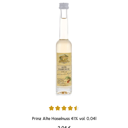
Durchschnittliche Bewertung von 4.57 von 5 Sternen
Prinz Alte Haselnuss 41% vol. 0,04l
Regulärer Preis:
2,04 €