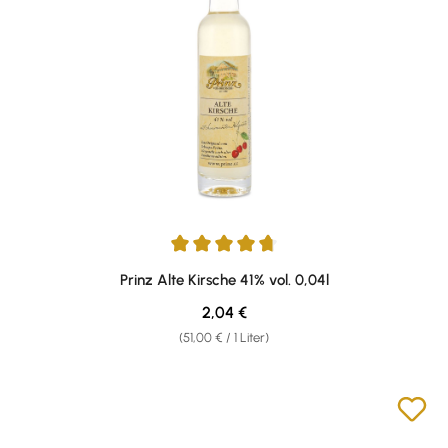
Durchschnittliche Bewertung von 4.87 von 5 Sternen
Prinz Alte Kirsche 41% vol. 0,04l
Regulärer Preis:
2,04 €
(51,00 € / 1 Liter)