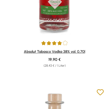
Durchschnittliche Bewertung von 4 von 5 Sternen
Absolut Tabasco Vodka 38% vol. 0,70l
Regulärer Preis:
19,90 €
(28,43 € / 1 Liter)