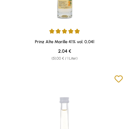
Durchschnittliche Bewertung von 4.89 von 5 Sternen
Prinz Alte Marille 41% vol. 0,04l
Regulärer Preis:
2,04 €
(51,00 € / 1 Liter)